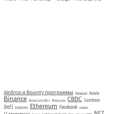
Airdrop и Bounty программы
Apple
Amazon
Binance
CBDC
Coinbase
Bitcoin Cash (BCC)
Bitcoin Core
Ethereum
DeFi
Facebook
Dogecoin
Filecoin
NFT
IT технологии
Lightning Network