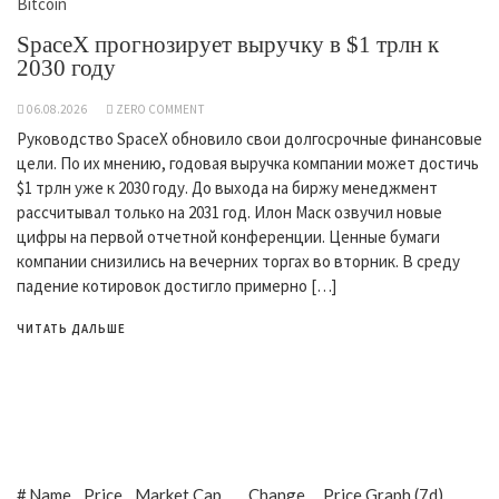
Bitcoin
SpaceX прогнозирует выручку в $1 трлн к
2030 году
06.08.2026
ZERO COMMENT
Руководство SpaceX обновило свои долгосрочные финансовые
цели. По их мнению, годовая выручка компании может достичь
$1 трлн уже к 2030 году. До выхода на биржу менеджмент
рассчитывал только на 2031 год. Илон Маск озвучил новые
цифры на первой отчетной конференции. Ценные бумаги
компании снизились на вечерних торгах во вторник. В среду
падение котировок достигло примерно […]
ЧИТАТЬ ДАЛЬШЕ
#
Name
Price
Market Cap
Change
Price Graph (7d)