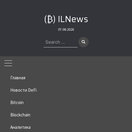
Skip
to
(₿) ILNews
content
07.08.2026
Search
for:
Главная
Новости DeFi
Bitcoin
Home
»
Bitcoin
»
Solana и Ethereum приравнялись по объему
торгов
Blockchain
Solana и Ethereum приравнялись
Аналитика
по объему торгов