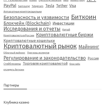
Kraken
Meta
Monero (XMR)
PayPal
Tesla
Tether
Visa
Samsung
Telegram
Аппаратные криптокошельки
Биткоин
Безопасность и уязвимости
Блокчейн (Blockchain)
Инвестиции
Исследования и отчеты
Китай
Криптовалютные биржи
Криптовалюта в России
Криптовалютные кошельки
Криптовалютный рынок
Майнинг
Облачный майнинг
Прогнозы экспертов
Регулирование и законодательство
Россия
Торговля криптовалютой
Стейблкоины
блокчейн
отследить биткоин
Партнеры
Клубника казино