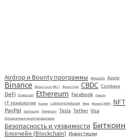
Airdrop и Bounty программы
Apple
Amazon
Binance
CBDC
Coinbase
Bitcoin Cash (BCC)
Bitcoin Core
Ethereum
DeFi
Facebook
Dogecoin
Filecoin
NFT
IT технологии
Lightning Network
Kraken
Meta
Monero (XMR)
PayPal
Tesla
Tether
Visa
Samsung
Telegram
Аппаратные криптокошельки
Биткоин
Безопасность и уязвимости
Блокчейн (Blockchain)
Инвестиции