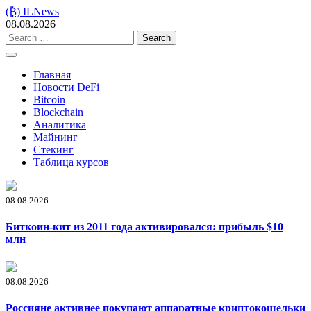
Skip
(₿) ILNews
to
08.08.2026
content
Search
for:
Главная
Новости DeFi
Bitcoin
Blockchain
Аналитика
Майнинг
Стекинг
Таблица курсов
08.08.2026
Биткоин-кит из 2011 года активировался: прибыль $10
млн
08.08.2026
Россияне активнее покупают аппаратные криптокошельки