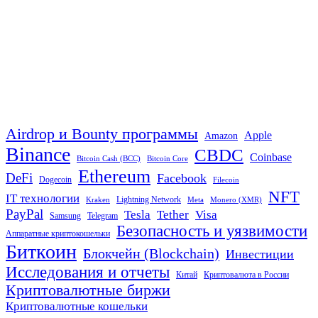
Airdrop и Bounty программы
Apple
Amazon
Binance
CBDC
Coinbase
Bitcoin Cash (BCC)
Bitcoin Core
Ethereum
DeFi
Facebook
Dogecoin
Filecoin
NFT
IT технологии
Lightning Network
Kraken
Meta
Monero (XMR)
PayPal
Tether
Visa
Tesla
Samsung
Telegram
Безопасность и уязвимости
Аппаратные криптокошельки
Биткоин
Блокчейн (Blockchain)
Инвестиции
Исследования и отчеты
Китай
Криптовалюта в России
Криптовалютные биржи
Криптовалютные кошельки