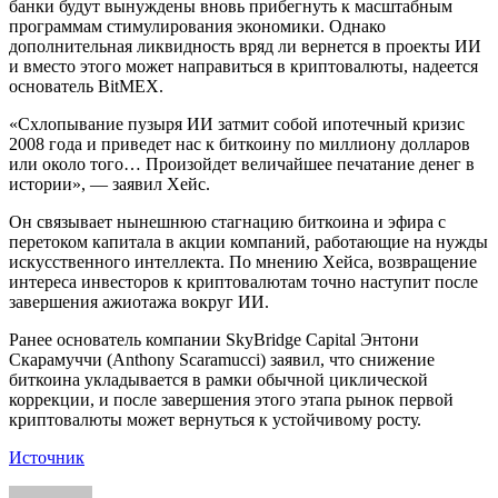
банки будут вынуждены вновь прибегнуть к масштабным
программам стимулирования экономики. Однако
дополнительная ликвидность вряд ли вернется в проекты ИИ
и вместо этого может направиться в криптовалюты, надеется
основатель BitMEX.
«Схлопывание пузыря ИИ затмит собой ипотечный кризис
2008 года и приведет нас к биткоину по миллиону долларов
или около того… Произойдет величайшее печатание денег в
истории», — заявил Хейс.
Он связывает нынешнюю стагнацию биткоина и эфира с
перетоком капитала в акции компаний, работающие на нужды
искусственного интеллекта. По мнению Хейса, возвращение
интереса инвесторов к криптовалютам точно наступит после
завершения ажиотажа вокруг ИИ.
Ранее основатель компании SkyBridge Capital Энтони
Скарамуччи (Anthony Scaramucci) заявил, что снижение
биткоина укладывается в рамки обычной циклической
коррекции, и после завершения этого этапа рынок первой
криптовалюты может вернуться к устойчивому росту.
Источник