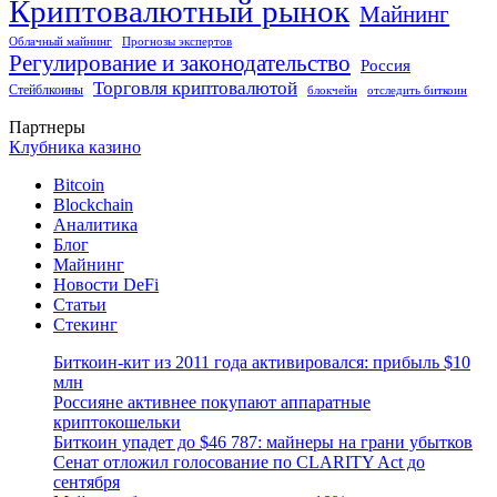
Криптовалютный рынок
Майнинг
Облачный майнинг
Прогнозы экспертов
Регулирование и законодательство
Россия
Торговля криптовалютой
Стейблкоины
блокчейн
отследить биткоин
Партнеры
Клубника казино
Bitcoin
Blockchain
Аналитика
Блог
Майнинг
Новости DeFi
Статьи
Стекинг
Биткоин-кит из 2011 года активировался: прибыль $10
млн
Россияне активнее покупают аппаратные
криптокошельки
Биткоин упадет до $46 787: майнеры на грани убытков
Сенат отложил голосование по CLARITY Act до
сентября