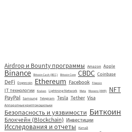
Airdrop и Bounty программы
Apple
Amazon
Binance
CBDC
Coinbase
Bitcoin Cash (BCC)
Bitcoin Core
Ethereum
DeFi
Facebook
Dogecoin
Filecoin
NFT
IT технологии
Lightning Network
Kraken
Meta
Monero (XMR)
PayPal
Tesla
Tether
Visa
Samsung
Telegram
Аппаратные криптокошельки
Биткоин
Безопасность и уязвимости
Блокчейн (Blockchain)
Инвестиции
Исследования и отчеты
Китай