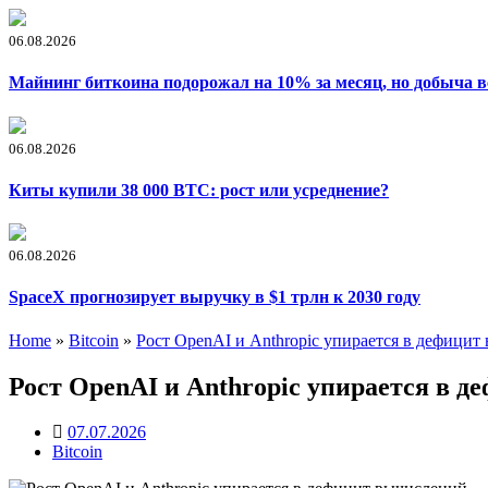
06.08.2026
Майнинг биткоина подорожал на 10% за месяц, но добыча в
06.08.2026
Киты купили 38 000 BTC: рост или усреднение?
06.08.2026
SpaceX прогнозирует выручку в $1 трлн к 2030 году
Home
»
Bitcoin
»
Рост OpenAI и Anthropic упирается в дефицит
Рост OpenAI и Anthropic упирается в 
07.07.2026
Bitcoin