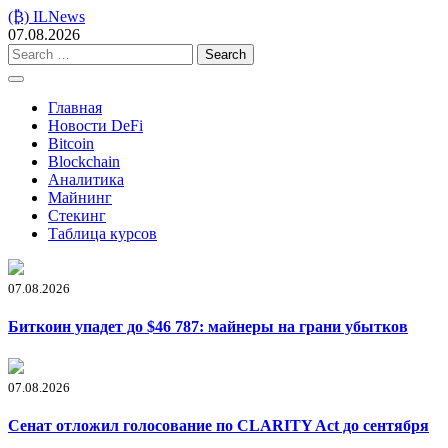
Skip
(₿) ILNews
to
07.08.2026
content
Search
for:
Главная
Новости DeFi
Bitcoin
Blockchain
Аналитика
Майнинг
Стекинг
Таблица курсов
07.08.2026
Биткоин упадет до $46 787: майнеры на грани убытков
07.08.2026
Сенат отложил голосование по CLARITY Act до сентября