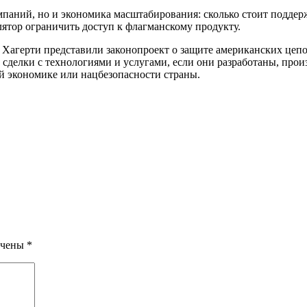
паний, но и экономика масштабирования: сколько стоит поддерж
ятор ограничить доступ к флагманскому продукту.
 Хагерти представили законопроект о защите американских це
делки с технологиями и услугами, если они разработаны, прои
ой экономике или нацбезопасности страны.
ечены
*