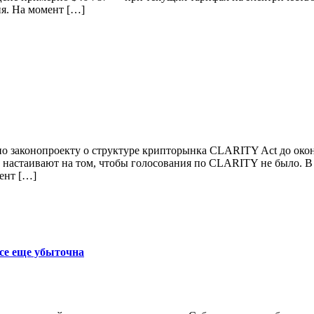
ня. На момент […]
о законопроекту о структуре крипторынка CLARITY Act до оконч
астаивают на том, чтобы голосования по CLARITY не было. В л
ент […]
се еще убыточна