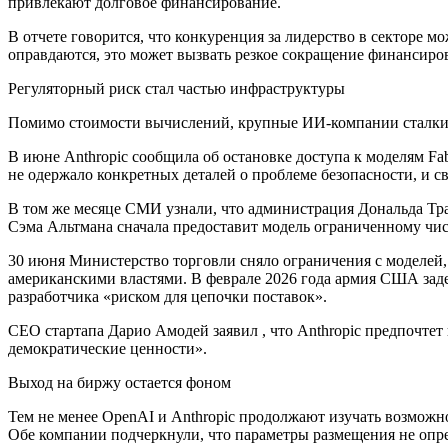
привлекают долговое финансирование.
В отчете говорится, что конкуренция за лидерство в секторе 
оправдаются, это может вызвать резкое сокращение финансиро
Регуляторный риск стал частью инфраструктуры
Помимо стоимости вычислений, крупные ИИ-компании сталкив
В июне Anthropic сообщила об остановке доступа к моделям Fa
не одержало конкретных деталей о проблеме безопасности, и с
В том же месяце СМИ узнали, что администрация Дональда Тра
Сэма Альтмана сначала предоставит модель ограниченному чис
30 июня Министерство торговли сняло ограничения с моделей, 
американскими властями. В феврале 2026 года армия США заде
разработчика «риском для цепочки поставок».
CEO стартапа Дарио Амодей заявил , что Anthropic предпочтет 
демократические ценности».
Выход на биржу остается фоном
Тем не менее OpenAI и Anthropic продолжают изучать возможн
Обе компании подчеркнули, что параметры размещения не опр