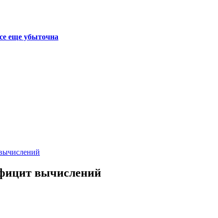
се еще убыточна
 вычислений
дефицит вычислений