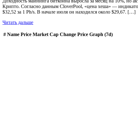
Доходность майнинга биткоина выросла за месяц на 10%, но а
Крипто. Согласно данным CloverPool, «цена хеша» — индикато
$32,52 за 1 Ph/s. В начале июля он находился около $29,67. […]
Читать дальше
#
Name
Price
Market Cap
Change
Price Graph (7d)