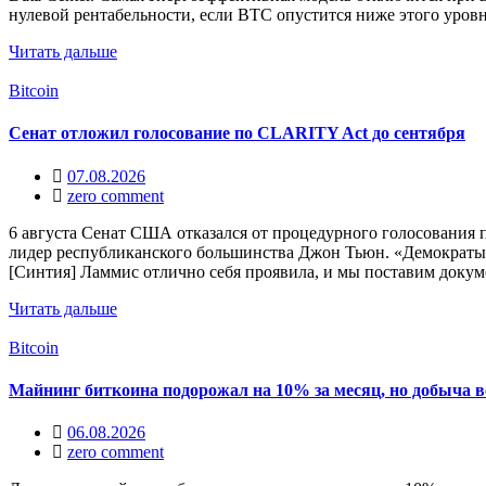
нулевой рентабельности, если BTC опустится ниже этого уров
Читать дальше
Bitcoin
Сенат отложил голосование по CLARITY Act до сентября
07.08.2026
zero comment
6 августа Сенат США отказался от процедурного голосования п
лидер республиканского большинства Джон Тьюн. «Демократы н
[Синтия] Ламмис отлично себя проявила, и мы поставим докум
Читать дальше
Bitcoin
Майнинг биткоина подорожал на 10% за месяц, но добыча в
06.08.2026
zero comment