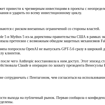
может привести к чрезмерным инвестициям в проекты с неопреде
вания и ударить по всему инвестиционному циклу.
аются с риском внезапных ограничений со стороны властей.
ble 5 и Mythos 5 из-за директивы правительства США в рамках э
вязала претензии с возможным обходом защитных механизмов Fab
мпа попросила OpenAI не выпускать GPT-5.6 сразу в широкий д
лу клиентов.
после чего Anthropic восстановила к ним доступ. Этот эпизод 
йствовала Claude в операции по захвату президента Венесуэлы 
не сотрудничать с Пентагоном, чем согласиться на использовани
ости выхода на публичный рынок. Первая сообщила о конфиденц
еделены.