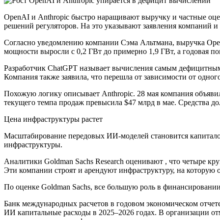
OpenAI и Anthropic быстро наращивают выручку и частные оце
решений регуляторов. На это указывают заявления компаний и
Согласно уведомлению компании Сэма Альтмана, выручка Open
мощности выросли с 0,2 ГВт до примерно 1,9 ГВт, а годовая п
Разработчик ChatGPT называет вычисления самым дефицитным 
Компания также заявила, что перешла от зависимости от одно
Похожую логику описывает Anthropic. 28 мая компания объяви
текущего темпа продаж превысила $47 млрд в мае. Средства д
Цена инфраструктуры растет
Масштабирование передовых ИИ-моделей становится капиталоемк
инфраструктуры.
Аналитики Goldman Sachs Research оценивают , что четыре кру
Эти компании строят и арендуют инфраструктуру, на которую оп
По оценке Goldman Sachs, все большую роль в финансировании
Банк международных расчетов в годовом экономическом отчете
ИИ капитальные расходы в 2025–2026 годах. В организации от