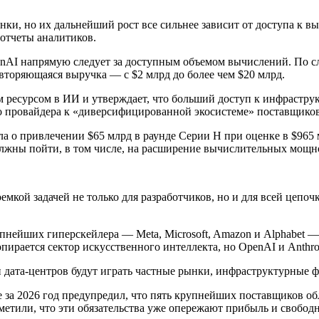
нки, но их дальнейший рост все сильнее зависит от доступа к 
 отчеты аналитиков.
AI напрямую следует за доступным объемом вычислений. По сл
овторяющаяся выручка — с $2 млрд до более чем $20 млрд.
ресурсом в ИИ и утверждает, что больший доступ к инфраструк
го провайдера к «диверсифицированной экосистеме» поставщико
ла о привлечении $65 млрд в раунде Серии H при оценке в $965
олжны пойти, в том числе, на расширение вычислительных мощно
ой задачей не только для разработчиков, но и для всей цепочк
пнейших гиперскейлера — Meta, Microsoft, Amazon и Alphabet — 
ирается сектор искусственного интеллекта, но OpenAI и Anthrop
 дата-центров будут играть частные рынки, инфраструктурные 
 за 2026 год предупредил, что пять крупнейших поставщиков об
метили, что эти обязательства уже опережают прибыль и свобод