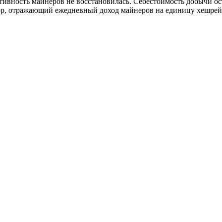
ктивность майнеров не восстановилась. Себестоимость добычи 
р, отражающий ежедневный доход майнеров на единицу хешрейта