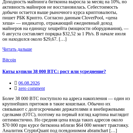
Доходность майнинга биткоина выросла за месяц на 10%, но
активность майнеров не восстановилась. Себестоимость
добычи остается выше рыночного курса криптовалюты,
пишет РБК Крипто. Согласно данным CloverPool, «цена
хеша» — индикатор, отражающий ежедневный доход
майнеров на единицу хешрейта (мощности оборудования), —
6 августа составляет порядка $32,52 за 1 Ph/s. В начале июля
он находился около $29,67. […]
Читать дальше
Bitcoin
Киты купили 38 000 BTC: рост или усреднение?
06.08.2026
zero comment
Более 38 000 BTC поступило на адреса накопления — один из
крупнейших притоков в такие кошельки. Обычно их
связывают с долгосрочными держателями и внебиржевыми
сделками (OTC), поэтому на первый взгляд картина выглядит
оптимистично. Но средняя цена входа таких адресов около
$70 000 при курсе биткоина вблизи $64 000 меняет трактовку.
Аналитик CryptoQuant под псевдонимом abramchart […]