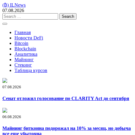
Skip
(₿) ILNews
to
07.08.2026
content
Search
for:
Главная
Новости DeFi
Bitcoin
Blockchain
Аналитика
Майнинг
Стекинг
Таблица курсов
07.08.2026
Сенат отложил голосование по CLARITY Act до сентября
06.08.2026
Майнинг биткоина подорожал на 10% за месяц, но добыча
все еще убыточна