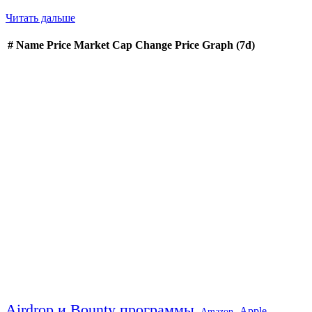
Читать дальше
#
Name
Price
Market Cap
Change
Price Graph (7d)
Airdrop и Bounty программы
Apple
Amazon