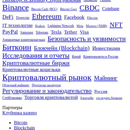
Binance
CBDC
Coinbase
Bitcoin Cash (BCC)
Bitcoin Core
Ethereum
DeFi
Facebook
Dogecoin
Filecoin
NFT
IT технологии
Lightning Network
Kraken
Meta
Monero (XMR)
PayPal
Tether
Visa
Tesla
Samsung
Telegram
Безопасность и уязвимости
Аппаратные криптокошельки
Биткоин
Блокчейн (Blockchain)
Инвестиции
Исследования и отчеты
Китай
Криптовалюта в России
Криптовалютные биржи
Криптовалютные кошельки
Криптовалютный рынок
Майнинг
Облачный майнинг
Прогнозы экспертов
Регулирование и законодательство
Россия
Торговля криптовалютой
Стейблкоины
блокчейн
отследить биткоин
Партнеры
Клубника казино
Bitcoin
Blockchain