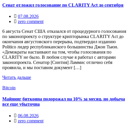
Сенат отложил голосование по CLARITY Act до сентября
07.08.2026
zero comment
6 августа Сенат США отказался от процедурного голосования
по законопроекту о структуре крипторынка CLARITY Act до
окончания августовского перерыва, подтвердил изданию
Politico лидер республиканского большинства Джон Тьюн.
«Демократы настаивают на том, чтобы голосования по
CLARITY не было. В любом случае я работал с авторами
законопроекта. Сенатор [Синтия] Ламмис отлично себя
проявила, и мы поставим документ […]
Читать дальше
Bitcoin
Майнинг биткоина подорожал на 10% за месяц, но добыча
все еще убыточна
06.08.2026
zero comment