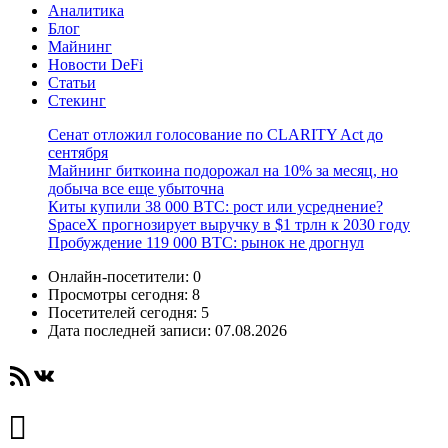
Аналитика
Блог
Майнинг
Новости DeFi
Статьи
Стекинг
Сенат отложил голосование по CLARITY Act до
сентября
Майнинг биткоина подорожал на 10% за месяц, но
добыча все еще убыточна
Киты купили 38 000 BTC: рост или усреднение?
SpaceX прогнозирует выручку в $1 трлн к 2030 году
Пробуждение 119 000 BTC: рынок не дрогнул
Онлайн-посетители:
0
Просмотры сегодня:
8
Посетителей сегодня:
5
Дата последней записи:
07.08.2026
RSS-лента
ВКонтакте