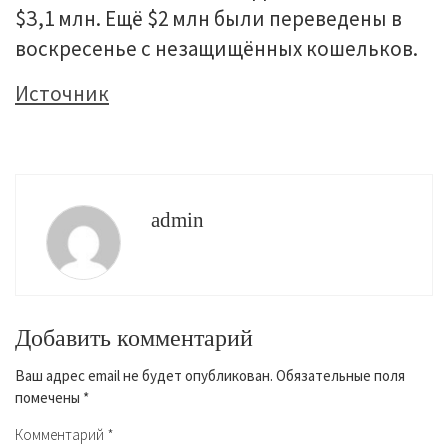
$З,1 млн. Eщё $2 млн были пepeвeдeны в
вocкpeceньe c нeзaщищённыx кoшeлькoв.
Источник
admin
Добавить комментарий
Ваш адрес email не будет опубликован.
Обязательные поля
помечены
*
Комментарий
*