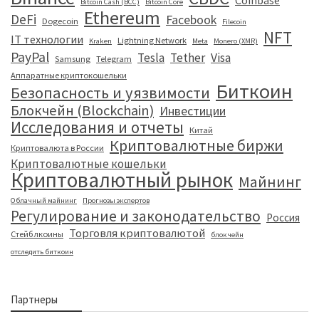
Coinbase
Bitcoin Cash (BCC)
Bitcoin Core
Ethereum
DeFi
Facebook
Dogecoin
Filecoin
NFT
IT технологии
Lightning Network
Kraken
Meta
Monero (XMR)
PayPal
Tesla
Tether
Visa
Samsung
Telegram
Аппаратные криптокошельки
Биткоин
Безопасность и уязвимости
Блокчейн (Blockchain)
Инвестиции
Исследования и отчеты
Китай
Криптовалютные биржи
Криптовалюта в России
Криптовалютные кошельки
Криптовалютный рынок
Майнинг
Облачный майнинг
Прогнозы экспертов
Регулирование и законодательство
Россия
Торговля криптовалютой
Стейблкоины
блокчейн
отследить биткоин
Партнеры