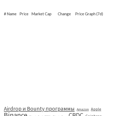
#
Name
Price
Market Cap
Change
Price Graph (7d)
Airdrop и Bounty программы
Apple
Amazon
Binance
CBDC