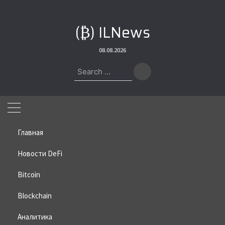
Skip
to
(₿) ILNews
content
08.08.2026
Search
for:
Главная
Новости DeFi
Bitcoin
Home
»
Bitcoin
»
Уязвимость Ill Bloom угрожает тысячам
криптокошельков
Blockchain
Уязвимость Ill Bloom угрожает
Аналитика
тысячам криптокошельков