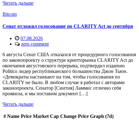
Читать дальше
Bitcoin
Сенат отложил голосование по CLARITY Act до сентября
07.08.2026
zero comment
6 августа Сенат США отказался от процедурного голосования
по законопроекту о структуре крипторынка CLARITY Act до
окончания августовского перерыва, подтвердил изданию
Politico лидер республиканского большинства Джон Тьюн.
«Демократы настаивают на том, чтобы голосования по
CLARITY не было. В любом случае я работал с авторами
законопроекта. Сенатор [Синтия] Ламмис отлично себя
проявила, и мы поставим документ […]
Читать дальше
#
Name
Price
Market Cap
Change
Price Graph (7d)