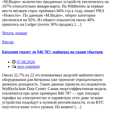
«М.Видео» количество проданных устройств увеличилось на
107% относительно января-марта. На Wildberries за первые
шесть месяцев спрос прибавил 84% год к году, пишет РИА
«Новости». По данным «М.Видео», оборот категории
увеличился на 92%. Из общего показателя около 40%
пришлось на Ledger (почти 30% продаж), […]
Читать дальше
Bitcoin
Биткоин упадет до $46 787: майнеры на грани убытков
07.08.2026
zero comment
Около 22,7% из 22 отслеживаемых моделей майнингового
оборудования для биткоина уже приносят отрицательную
дневную доходность. Такие данные привели исследователи
WuBlockchain Data Center. Самая энергоэффективная модель
отключится при цене примерно $46 787 — при текущих
тарифах на электричество и параметрах сети даже лучшие
устройства подойдут к нулевой рентабельности, если BTC
опустится ниже этого уровня. На момент […]