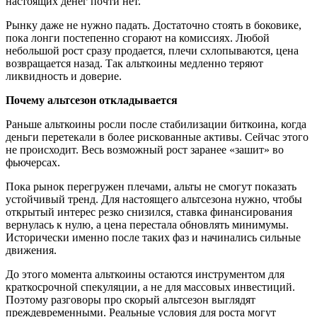
настоящих денег почти нет.
Рынку даже не нужно падать. Достаточно стоять в боковике,
пока лонги постепенно сгорают на комиссиях. Любой
небольшой рост сразу продается, плечи схлопываются, цена
возвращается назад. Так альткоины медленно теряют
ликвидность и доверие.
Почему альтсезон откладывается
Раньше альткоины росли после стабилизации биткоина, когда
деньги перетекали в более рискованные активы. Сейчас этого
не происходит. Весь возможный рост заранее «зашит» во
фьючерсах.
Пока рынок перегружен плечами, альты не смогут показать
устойчивый тренд. Для настоящего альтсезона нужно, чтобы
открытый интерес резко снизился, ставка финансирования
вернулась к нулю, а цена перестала обновлять минимумы.
Исторически именно после таких фаз и начинались сильные
движения.
До этого момента альткоины остаются инструментом для
краткосрочной спекуляции, а не для массовых инвестиций.
Поэтому разговоры про скорый альтсезон выглядят
преждевременными. Реальные условия для роста могут