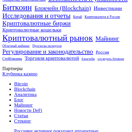
Биткоин
Блокчейн (Blockchain)
Инвестиции
Исследования и отчеты
Китай
Криптовалюта в России
Криптовалютные биржи
Криптовалютные кошельки
Криптовалютный рынок
Майнинг
Облачный майнинг
Прогнозы экспертов
Регулирование и законодательство
Россия
Торговля криптовалютой
Стейблкоины
блокчейн
отследить биткоин
Партнеры
Клубника казино
Bitcoin
Blockchain
Аналитика
Блог
Майнинг
Новости DeFi
Статьи
Стекинг
Россияне активнее покупают аппаратные