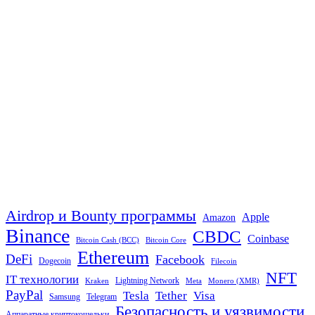
Airdrop и Bounty программы
Apple
Amazon
Binance
CBDC
Coinbase
Bitcoin Cash (BCC)
Bitcoin Core
Ethereum
DeFi
Facebook
Dogecoin
Filecoin
NFT
IT технологии
Lightning Network
Kraken
Meta
Monero (XMR)
PayPal
Tether
Visa
Tesla
Samsung
Telegram
Безопасность и уязвимости
Аппаратные криптокошельки