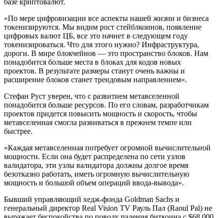
базе криптовалют.
«По мере цифровизации все аспекты нашей жизни и бизнеса
токенизируются. Мы видим рост стейблкоинов, появление
цифровых валют ЦБ, все это начнет в следующем году
токенизироваться. Что для этого нужно? Инфраструктура,
дороги. В мире блокчейнов — это пространство блоков. Нам
понадобится больше места в блоках для кодов новых
проектов. В результате размеры станут очень важны и
расширение блоков станет трендовым направлением».
Стефан Руст уверен, что с развитием метавселенной
понадобится больше ресурсов. По его словам, разработчикам
проектов придется повысить мощность и скорость, чтобы
метавселенная смогла развиваться в прежнем темпе или
быстрее.
«Каждая метавселенная потребует огромной вычислительной
мощности. Если она будет распределена по сети узлов
валидатора, эти узлы валидатора должны долгое время
безотказно работать, иметь огромную вычислительную
мощность и большой объем операций ввода-вывода».
Бывший управляющий хедж-фонда Goldman Sachs и
генеральный директор Real Vision TV Рауль Пал (Raoul Pal) не
выражает беспокойства по поводу падения биткоина с $68 000