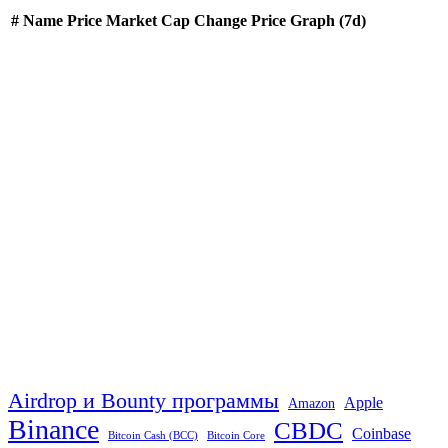
#
Name
Price
Market Cap
Change
Price Graph (7d)
Airdrop и Bounty программы
Apple
Amazon
Binance
CBDC
Coinbase
Bitcoin Cash (BCC)
Bitcoin Core