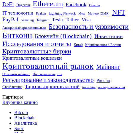
Ethereum
DeFi
Facebook
Dogecoin
Filecoin
NFT
IT технологии
Lightning Network
Kraken
Meta
Monero (XMR)
PayPal
Tether
Visa
Tesla
Samsung
Telegram
Безопасность и уязвимости
Аппаратные криптокошельки
Биткоин
Блокчейн (Blockchain)
Инвестиции
Исследования и отчеты
Китай
Криптовалюта в России
Криптовалютные биржи
Криптовалютные кошельки
Криптовалютный рынок
Майнинг
Облачный майнинг
Прогнозы экспертов
Регулирование и законодательство
Россия
Торговля криптовалютой
Стейблкоины
блокчейн
отследить биткоин
Партнеры
Клубника казино
Bitcoin
Blockchain
Аналитика
Блог