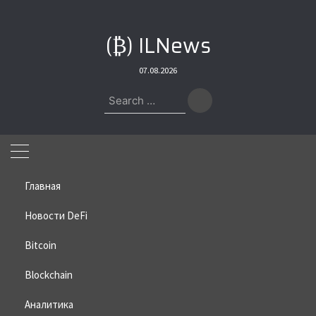
Skip
to
(₿) ILNews
content
07.08.2026
Search
for:
Главная
Новости DeFi
Bitcoin
Home
»
2025
»
04
»
18
Blockchain
День:
18.04.2025
Аналитика