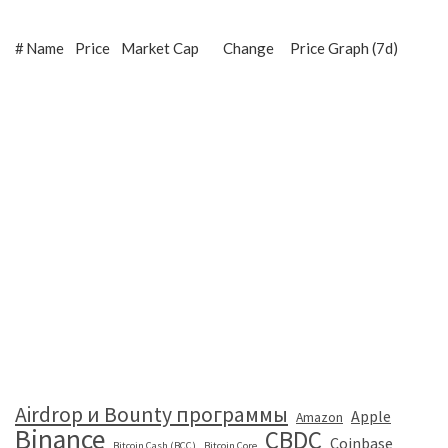
#
Name
Price
Market Cap
Change
Price Graph (7d)
Airdrop и Bounty программы
Apple
Amazon
Binance
CBDC
Coinbase
Bitcoin Cash (BCC)
Bitcoin Core