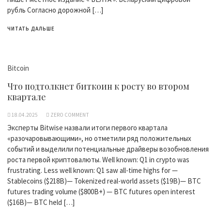
рубль Согласно дорожной […]
ЧИТАТЬ ДАЛЬШЕ
Bitcoin
Что подтолкнет биткоин к росту во втором
квартале
18.04.2025
ZERO COMMENT
Эксперты Bitwise назвали итоги первого квартала
«разочаровывающими», но отметили ряд положительных
событий и выделили потенциальные драйверы возобновления
роста первой криптовалюты. Well known: Q1 in crypto was
frustrating. Less well known: Q1 saw all-time highs for —
Stablecoins ($218B)— Tokenized real-world assets ($19B)— BTC
futures trading volume ($800B+) — BTC futures open interest
($16B)— BTC held […]