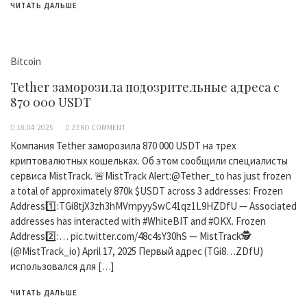
ЧИТАТЬ ДАЛЬШЕ
Bitcoin
Tether заморозила подозрительные адреса с
870 000 USDT
18.04.2025
ZERO COMMENT
Компания Tether заморозила 870 000 USDT на трех
криптовалютных кошельках. Об этом сообщили специалисты
сервиса MistTrack. 🚨MistTrack Alert:@Tether_to has just frozen
a total of approximately 870k $USDT across 3 addresses: Frozen
Address1️⃣:TGi8tjX3zh3hMVrnpyySwC41qz1L9HZDfU — Associated
addresses has interacted with #WhiteBIT and #OKX. Frozen
Address2️⃣:… pic.twitter.com/48c4sY30hS — MistTrack🕵️
(@MistTrack_io) April 17, 2025 Первый адрес (TGi8…ZDfU)
использовался для […]
ЧИТАТЬ ДАЛЬШЕ