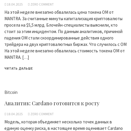
18.04.2025
ZERO COMMENT
На этой неделе внезапно обвалилась цена токена OM от
MANTRA. За считанные минуты капитализация криптовалюты
просела на $5,5 млрд. Блочейн-специалисты выяснили, кто
стоит за этим инцидентом. По данным аналитиков, причиной
падения OM стали скоординированные действия одного
трейдера на двух криптовалютных биржах. Что случилось с OM
На этой неделе внезапно обвалилась стоимость токена OM от
MANTRA. […]
ЧИТАТЬ ДАЛЬШЕ
Bitcoin
Аналитик: Cardano готовится к росту
18.04.2025
ZERO COMMENT
Модель, которая объединяет несколько точек данных в
единую оценку риска, в настоящее время оценивает Cardano