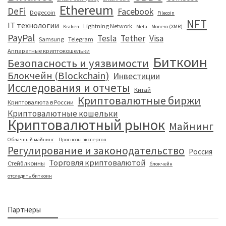
Ethereum
DeFi
Facebook
Dogecoin
Filecoin
NFT
IT технологии
Lightning Network
Kraken
Meta
Monero (XMR)
PayPal
Tesla
Tether
Visa
Samsung
Telegram
Аппаратные криптокошельки
Биткоин
Безопасность и уязвимости
Блокчейн (Blockchain)
Инвестиции
Исследования и отчеты
Китай
Криптовалютные биржи
Криптовалюта в России
Криптовалютные кошельки
Криптовалютный рынок
Майнинг
Облачный майнинг
Прогнозы экспертов
Регулирование и законодательство
Россия
Торговля криптовалютой
Стейблкоины
блокчейн
отследить биткоин
Партнеры