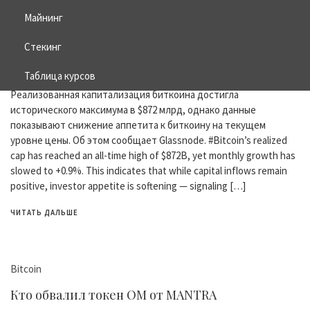
Bitcoin
Майнинг
Glassnode: Инвесторы теряют интерес к
Стекинг
биткоину
Таблица курсов
18.04.2025
ZERO COMMENT
Реализованная капитализация биткоина достигла
исторического максимума в $872 млрд, однако данные
показывают снижение аппетита к биткоину на текущем
уровне цены. Об этом сообщает Glassnode. #Bitcoin’s realized
cap has reached an all-time high of $872B, yet monthly growth has
slowed to +0.9%. This indicates that while capital inflows remain
positive, investor appetite is softening — signaling […]
ЧИТАТЬ ДАЛЬШЕ
Bitcoin
Кто обвалил токен OM от MANTRA