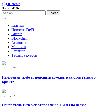
Skip
(₿) ILNews
to
06.08.2026
content
Search
for:
Главная
Новости DeFi
Bitcoin
Blockchain
Аналитика
Майнинг
Стекинг
Таблица курсов
06.08.2026
Налоговая требует пояснить доходы: как отчитаться о
крипте
05.08.2026
Основатель BitRiver отправлен в СИЗО по делу о