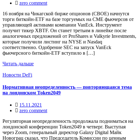
zero comment
16 ноября на Чикагской бирже опционов (CBOE) начнутся
торги биткойн-ETF на базе торгуемых на CME фьючерсов от
управляющей активами компании VanEck. Инструмент
получит тикер XBTF. Он станет третьим в линейке после
аналогичных предложений от ProShares и Valkyrie Investments,
которые получили листинг на NYSE и Nasdaq
соответственно. Одобрение SEC на запуск VanEck
фьючерсного биткойн-ETF вступило в […]
Читать дальше
Новости DeFi
Нормативная неопределенность — повторяющаяся тема
на лондонском Token2049
15.11.2021
zero comment
Регуляторная неопределенность продолжала подниматься на
лондонской конференции Token2049 в четверг. Выступая
через Zoom, генеральный директор Galaxy Digital Майк
Новограц сказал, что Председатель Комиссии по ценным