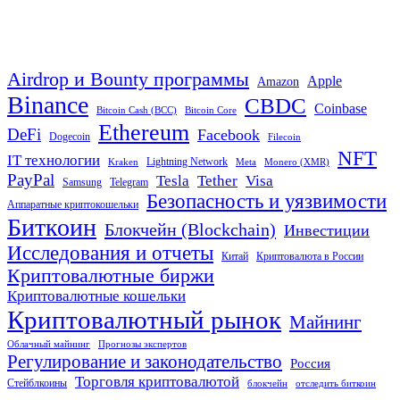
Airdrop и Bounty программы
Apple
Amazon
Binance
CBDC
Coinbase
Bitcoin Cash (BCC)
Bitcoin Core
Ethereum
DeFi
Facebook
Dogecoin
Filecoin
NFT
IT технологии
Lightning Network
Kraken
Meta
Monero (XMR)
PayPal
Tether
Visa
Tesla
Samsung
Telegram
Безопасность и уязвимости
Аппаратные криптокошельки
Биткоин
Блокчейн (Blockchain)
Инвестиции
Исследования и отчеты
Китай
Криптовалюта в России
Криптовалютные биржи
Криптовалютные кошельки
Криптовалютный рынок
Майнинг
Облачный майнинг
Прогнозы экспертов
Регулирование и законодательство
Россия
Торговля криптовалютой
Стейблкоины
блокчейн
отследить биткоин