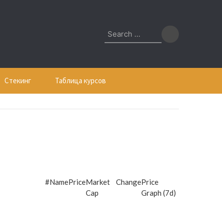
Search
for:
Стекинг
Таблица курсов
#
Name
Price
Market
Change
Price
Cap
Graph (7d)