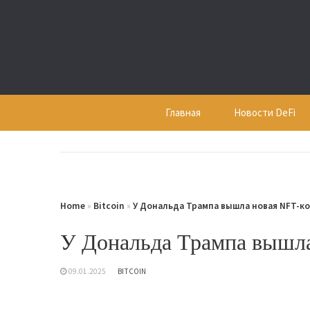
Skip
to
content
Главная
Новости DeFi
Home
»
Bitcoin
»
У Дональда Трампа вышла новая NFT-к
У Дональда Трампа вышла
09.01.2025
BITCOIN