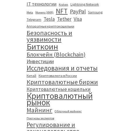
IT технологии
Lightning Network
Kraken
NFT
PayPal
Samsung
Meta
Monero (XMR)
Tesla
Tether
Visa
Telegram
Аппаратные криптокошельки
Безопасность и
уязвимости
Биткоин
Блокчейн (Blockchain)
Инвестиции
Исследования и отчеты
Китай
Криптовалюта в России
Криптовалютные биржи
Криптовалютные кошельки
Криптовалютный
рынок
Майнинг
Облачный майнинг
Прогнозы экспертов
Регулирование и