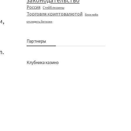
законодательство
Россия
Стейблкоины
Торговля криптовалютой
блокчейн
и,
отследить биткоин
Партнеры
n.
Клубника казино