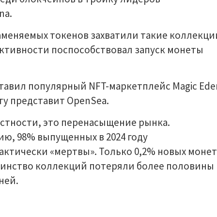
na.
аменяемых токенов захватили такие коллекци
 активности поспособствовал запуск монеты
тавил популярный NFT-маркетплейс Magic Ede
ету представит OpenSea.
астности, это перенасыщение рынка.
ю, 98% выпущенных в 2024 году
ктически «мертвы». Только 0,2% новых монет
инство коллекций потеряли более половины
ней.