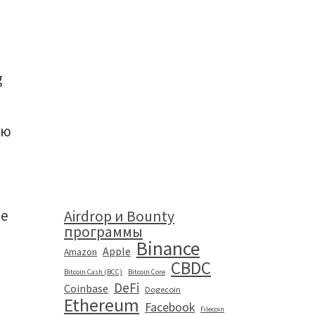
g
ью
ре
Airdrop и Bounty
программы
Binance
Apple
Amazon
CBDC
Bitcoin Cash (BCC)
Bitcoin Core
DeFi
Coinbase
Dogecoin
Ethereum
Facebook
Filecoin