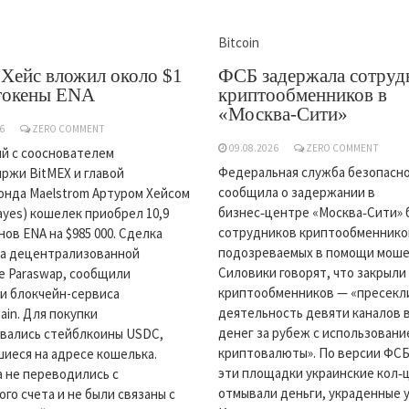
Bitcoin
Хейс вложил около $1
ФСБ задержала сотруд
 токены ENA
криптообменников в
«Москва-Сити»
6
ZERO COMMENT
09.08.2026
ZERO COMMENT
й с сооснователем
Федеральная служба безопасн
ржи BitMEX и главой
сообщила о задержании в
нда Maelstrom Артуром Хейсом
бизнес‑центре «Москва‑Сити» 
Hayes) кошелек приобрел 10,9
сотрудников криптообменнико
нов ENA на $985 000. Сделка
подозреваемых в помощи моше
на децентрализованной
Силовики говорят, что закрыли
 Paraswap, сообщили
криптообменников — «пресекл
и блокчейн-сервиса
деятельность девяти каналов 
ain. Для покупки
денег за рубеж с использовани
вались стейблкоины USDC,
криптовалюты». По версии ФСБ
иеся на адресе кошелька.
эти площадки украинские кол‑
 не переводились с
отмывали деньги, украденные у
ого счета и не были связаны с