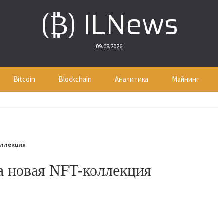
(₿) ILNews
09.08.2026
Bitcoin
Blockchain
Аналитика
Майнинг
оллекция
 новая NFT-коллекция