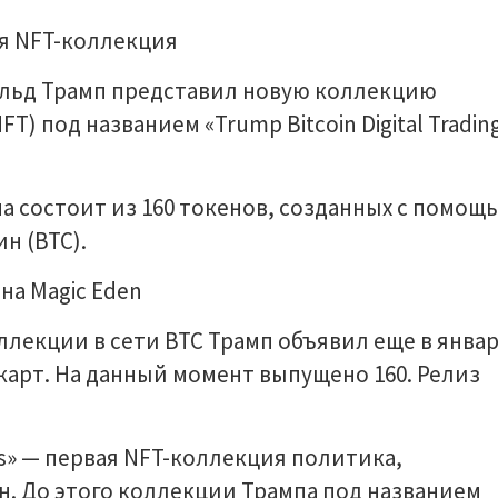
льд Трамп представил новую коллекцию
) под названием «Trump Bitcoin Digital Tradin
а состоит из 160 токенов, созданных с помощ
н (BTC).
на Magic Eden
ллекции в сети BTC Трамп объявил еще в янва
0 карт. На данный момент выпущено 160. Релиз
ards» — первая NFT-коллекция политика,
н. До этого коллекции Трампа под названием