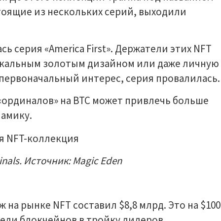
состоящие из нескольких серий, выходили
сь серия «America First». Держатели этих NFT
икальным золотым дизайном или даже личную
 первоначальный интерес, серия провалилась.
 «ординалов» на BTC может привлечь больше
намику.
nals. Источник: Magic Eden
ж на рынке NFT составил $8,8 млрд. Это на $100
реди блокчейнов в тройку лидеров