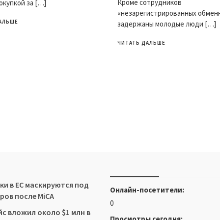
Кроме сотрудников
окупкой за […]
«незарегистрированных обмен
АЛЬШЕ
задержаны молодые люди […]
ЧИТАТЬ ДАЛЬШЕ
и в ЕС маскируются под
Онлайн-посетители:
ров после MiCA
0
йс вложил около $1 млн в
Просмотры сегодня: