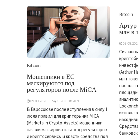
Bitcoin
Артур 
млн в
09.08.202
Связанны
криптоби
инвестфо
Bitcoin
(Arthur 
Мошенники в ЕС
млн токе
маскируются под
прошла 
регуляторов после MiCA
площадке
аналитик
09.08.2026
ZERO COMMENT
Lookonch
В Евросоюзе после вступления в силу 1
использо
июля правил для крипторынка MiCA
находивш
(Markets in Crypto-Assets) мошенники
Средства
начали маскироваться под регуляторов
банковск
и криптосервисы и красть средства под