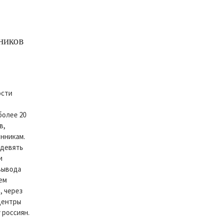
ников
ости
более 20
в,
нникам.
 девять
и
вывода
ем
, через
центры
 россиян.