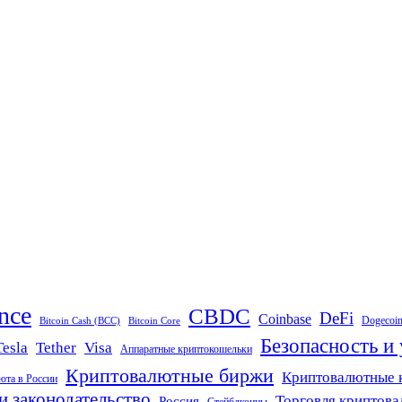
nce
CBDC
DeFi
Coinbase
Dogecoi
Bitcoin Cash (BCC)
Bitcoin Core
Безопасность и
Tether
Visa
Tesla
Аппаратные криптокошельки
Криптовалютные биржи
Криптовалютные 
юта в России
и законодательство
Торговля криптов
Россия