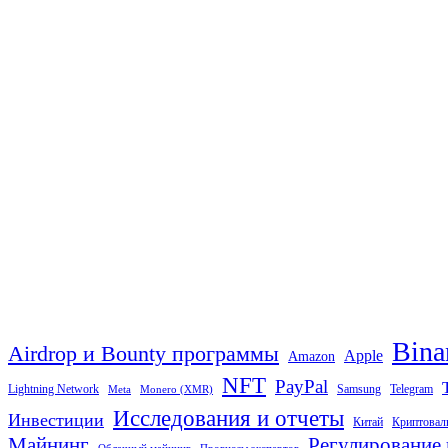
Bina
Airdrop и Bounty программы
Apple
Amazon
NFT
PayPal
Lightning Network
Samsung
Telegram
Meta
Monero (XMR)
Исследования и отчеты
Инвестиции
Китай
Криптовал
Майнинг
Регулирование 