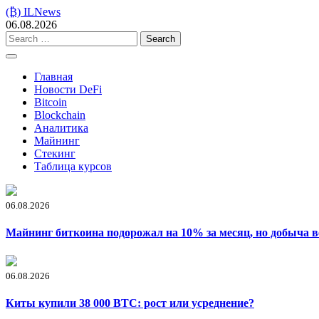
Skip
(₿) ILNews
to
06.08.2026
content
Search
for:
Главная
Новости DeFi
Bitcoin
Blockchain
Аналитика
Майнинг
Стекинг
Таблица курсов
06.08.2026
Майнинг биткоина подорожал на 10% за месяц, но добыча в
06.08.2026
Киты купили 38 000 BTC: рост или усреднение?