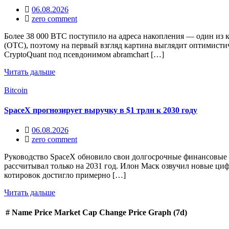
06.08.2026
zero comment
Более 38 000 BTC поступило на адреса накопления — один из
(OTC), поэтому на первый взгляд картина выглядит оптимистич
CryptoQuant под псевдонимом abramchart […]
Читать дальше
Bitcoin
SpaceX прогнозирует выручку в $1 трлн к 2030 году
06.08.2026
zero comment
Руководство SpaceX обновило свои долгосрочные финансовые ц
рассчитывал только на 2031 год. Илон Маск озвучил новые ци
котировок достигло примерно […]
Читать дальше
#
Name
Price
Market Cap
Change
Price Graph (7d)