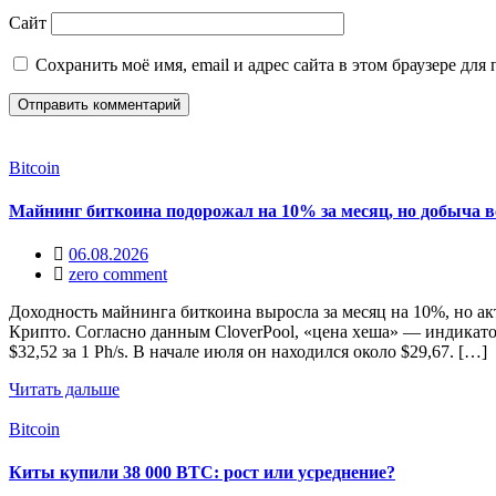
Сайт
Сохранить моё имя, email и адрес сайта в этом браузере д
Bitcoin
Майнинг биткоина подорожал на 10% за месяц, но добыча в
06.08.2026
zero comment
Доходность майнинга биткоина выросла за месяц на 10%, но а
Крипто. Согласно данным CloverPool, «цена хеша» — индикато
$32,52 за 1 Ph/s. В начале июля он находился около $29,67. […]
Читать дальше
Bitcoin
Киты купили 38 000 BTC: рост или усреднение?