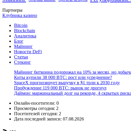
Облачный майнинг
Прогнозы экспертов
Партнеры
Клубника казино
Bitcoin
Blockchain
Аналитика
Блог
Майнинг
Новости DeFi
Статьи
Стекинг
Майнинг биткоина подорожал на 10% за месяц, но добыч
Киты купили 38 000 BTC: рост или усреднение?
SpaceX прогнозирует выручку в $1 трлн к 2030 году
Пробуждение 119 000 BTC: рынок не дрогнул
Даймон: маржинальный долг на рекорде, 4 скрытых риск
Онлайн-посетители:
0
Просмотры сегодня:
2
Посетителей сегодня:
2
Дата последней записи:
07.08.2026