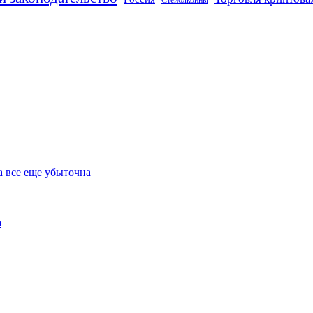
Стейблкоины
а все еще убыточна
а