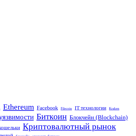
Ethereum
Facebook
IT технологии
n
Filecoin
Kraken
Биткоин
 уязвимости
Блокчейн (Blockchain)
Криптовалютный рынок
кошельки
алютой