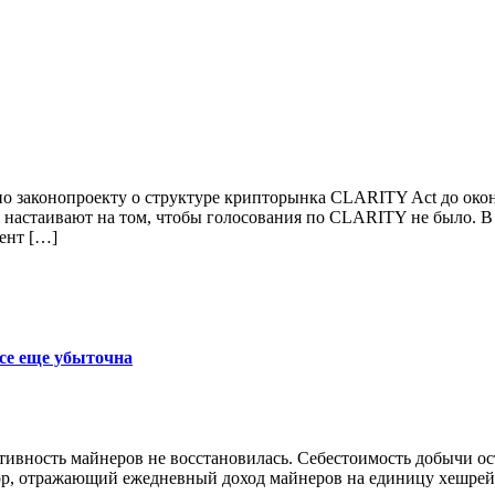
о законопроекту о структуре крипторынка CLARITY Act до оконч
астаивают на том, чтобы голосования по CLARITY не было. В л
ент […]
се еще убыточна
ктивность майнеров не восстановилась. Себестоимость добычи 
р, отражающий ежедневный доход майнеров на единицу хешрейта