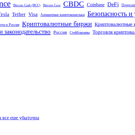
nce
CBDC
DeFi
Coinbase
Dogecoi
Bitcoin Cash (BCC)
Bitcoin Core
Безопасность и
Tether
Visa
Tesla
Аппаратные криптокошельки
Криптовалютные биржи
Криптовалютные 
юта в России
и законодательство
Торговля криптов
Россия
Стейблкоины
а все еще убыточна