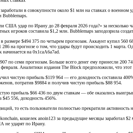
 заработали в совокупности около $1 млн на ставках о военном
и Bubblemaps.
и США удар по Ирану до 28 февраля 2026 года?» за несколько ч
тных игроков составила $1,2 млн. Bubblemaps заподозрила созда
азмере $494 375 по четырем прогнозам. Аккаунт купил 560 680 
286 на прогнозе о том, что удары будут происходить 1 марта. Од
ек начинается на 0x1caA6a7ad.
907 по семи прогнозам. Больше всего денег ему принесли 200 74
февраля. Аналитики издания The Block предположили, что этот ч
олучил чистую прибыль $119 964 — его доходность составила 400
окенов, потратив $9884 и получив чистую прибыль $88 954.
истую прибыль $66 436 по двум ставкам — обе оказались выигры
а $45 556, доходность 456%.
зиций, то есть пользователи полностью прекратили активность 
nchain, кошелек anoin123 за предыдущие месяцы заработал $2 мл
ША не ударят по Ирану.