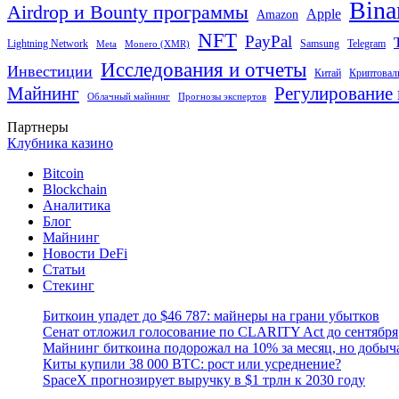
Bina
Airdrop и Bounty программы
Apple
Amazon
NFT
PayPal
Lightning Network
Samsung
Telegram
Meta
Monero (XMR)
Исследования и отчеты
Инвестиции
Китай
Криптовал
Майнинг
Регулирование 
Облачный майнинг
Прогнозы экспертов
Партнеры
Клубника казино
Bitcoin
Blockchain
Аналитика
Блог
Майнинг
Новости DeFi
Статьи
Стекинг
Биткоин упадет до $46 787: майнеры на грани убытков
Сенат отложил голосование по CLARITY Act до сентября
Майнинг биткоина подорожал на 10% за месяц, но добыч
Киты купили 38 000 BTC: рост или усреднение?
SpaceX прогнозирует выручку в $1 трлн к 2030 году