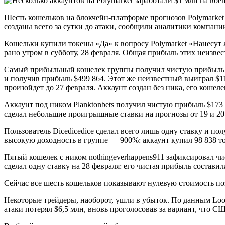
Шесть кошельков на блокчейн-платформе прогнозов Polymarket
созданы всего за сутки до атаки, сообщили аналитики компани
Кошельки купили токены «Да» к вопросу Polymarket «Нанесут л
рано утром в субботу, 28 февраля. Общая прибыль этих неизвес
Самый прибыльный кошелек группы получил чистую прибыль в р
и получив прибыль $499 864. Этот же неизвестный выиграл $11 
произойдет до 27 февраля. Аккаунт создан без ника, его кошел
Аккаунт под ником Planktonbets получил чистую прибыль $173 
сделал небольшие проигрышные ставки на прогнозы от 19 и 20 
Пользователь Dicedicedice сделал всего лишь одну ставку и п
высокую доходность в группе — 900%: аккаунт купил 98 838 т
Пятый кошелек с ником nothingeverhappens911 зафиксировал ч
сделал одну ставку на 28 февраля: его чистая прибыль составил
Сейчас все шесть кошельков показывают нулевую стоимость по
Некоторые трейдеры, наоборот, ушли в убыток. По данным Looko
атаки потерял $6,5 млн, вновь проголосовав за вариант, что С