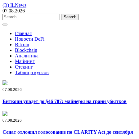
Skip
(₿) ILNews
to
07.08.2026
content
Search
for:
Главная
Новости DeFi
Bitcoin
Blockchain
Аналитика
Майнинг
Стекинг
Таблица курсов
07.08.2026
Биткоин упадет до $46 787: майнеры на грани убытков
07.08.2026
Сенат отложил голосование по CLARITY Act до сентября