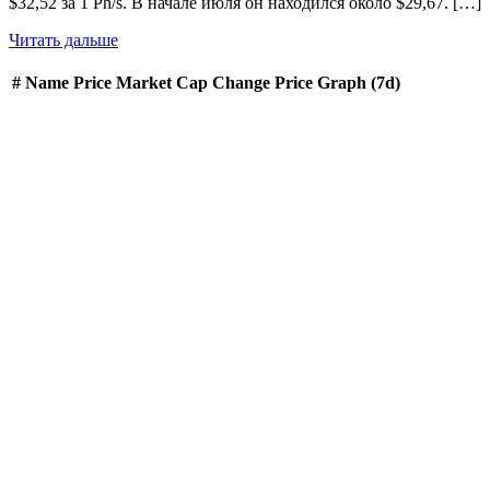
$32,52 за 1 Ph/s. В начале июля он находился около $29,67. […]
Читать дальше
#
Name
Price
Market Cap
Change
Price Graph (7d)