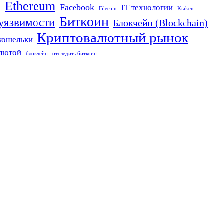
Ethereum
Facebook
IT технологии
n
Filecoin
Kraken
Биткоин
 уязвимости
Блокчейн (Blockchain)
Криптовалютный рынок
кошельки
алютой
блокчейн
отследить биткоин