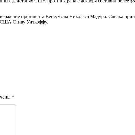
нных действиях США против Ирана с декабря составил более $5
 свержение президента Венесуэлы Николаса Мадуро. Сделка прине
а США Стиву Уиткоффу.
ечены
*