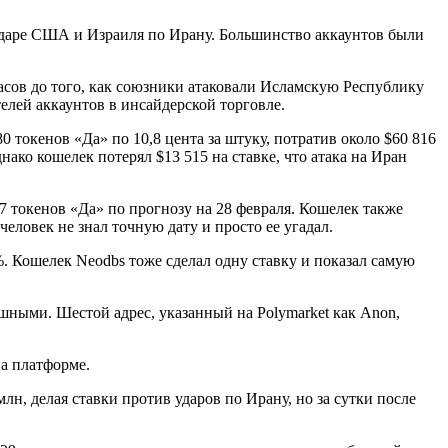
 ударе США и Израиля по Ирану. Большинство аккаунтов были
асов до того, как союзники атаковали Исламскую Республику
телей аккаунтов в инсайдерской торговле.
токенов «Да» по 10,8 цента за штуку, потратив около $60 816
нако кошелек потерял $13 515 на ставке, что атака на Иран
7 токенов «Да» по прогнозу на 28 февраля. Кошелек также
еловек не знал точную дату и просто ее угадал.
%. Кошелек Neodbs тоже сделал одну ставку и показал самую
шными. Шестой адрес, указанный на Polymarket как Anon,
на платформе.
н, делая ставки против ударов по Ирану, но за сутки после