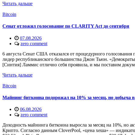
Читать дальше
Bitcoin
Сенат отложил голосование по CLARITY Act до сентября
07.08.2026
zero comment
6 августа Сенат США отказался от процедурного голосования п
лидер республиканского большинства Джон Тьюн. «Демократы н
[Синтия] Ламмис отлично себя проявила, и мы поставим докум
Читать дальше
Bitcoin
Майнинг биткоина подорожал на 10% за месяц, но добыча в
06.08.2026
zero comment
Доходность майнинга биткоина выросла за месяц на 10%, но а
Крипто. Согласно данным CloverPool, «цена хеша» — индикато