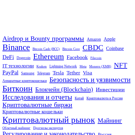
Airdrop и Bounty программы
Apple
Amazon
Binance
CBDC
Coinbase
Bitcoin Cash (BCC)
Bitcoin Core
Ethereum
DeFi
Facebook
Dogecoin
Filecoin
NFT
IT технологии
Lightning Network
Kraken
Meta
Monero (XMR)
PayPal
Tether
Visa
Tesla
Samsung
Telegram
Безопасность и уязвимости
Аппаратные криптокошельки
Биткоин
Блокчейн (Blockchain)
Инвестиции
Исследования и отчеты
Китай
Криптовалюта в России
Криптовалютные биржи
Криптовалютные кошельки
Криптовалютный рынок
Майнинг
Облачный майнинг
Прогнозы экспертов
Регулирование и законодательство
Россия