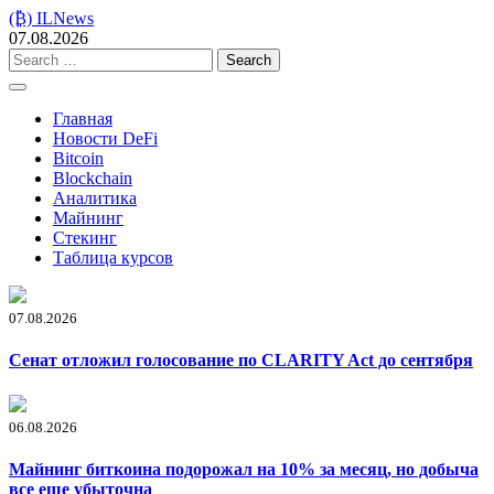
Skip
(₿) ILNews
to
07.08.2026
content
Search
for:
Главная
Новости DeFi
Bitcoin
Blockchain
Аналитика
Майнинг
Стекинг
Таблица курсов
07.08.2026
Сенат отложил голосование по CLARITY Act до сентября
06.08.2026
Майнинг биткоина подорожал на 10% за месяц, но добыча
все еще убыточна