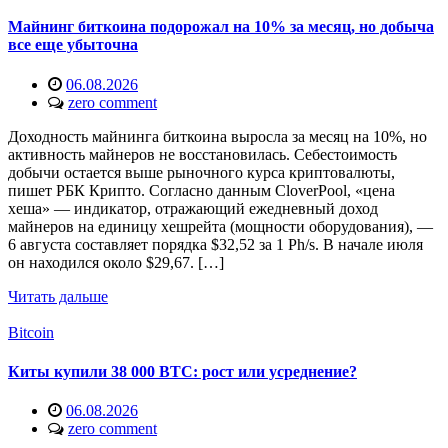
Майнинг биткоина подорожал на 10% за месяц, но добыча
все еще убыточна
06.08.2026
zero comment
Доходность майнинга биткоина выросла за месяц на 10%, но
активность майнеров не восстановилась. Себестоимость
добычи остается выше рыночного курса криптовалюты,
пишет РБК Крипто. Согласно данным CloverPool, «цена
хеша» — индикатор, отражающий ежедневный доход
майнеров на единицу хешрейта (мощности оборудования), —
6 августа составляет порядка $32,52 за 1 Ph/s. В начале июля
он находился около $29,67. […]
Читать дальше
Bitcoin
Киты купили 38 000 BTC: рост или усреднение?
06.08.2026
zero comment