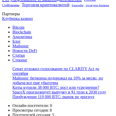
Торговля криптовалютой
Стейблкоины
блокчейн
отследить биткоин
Партнеры
Клубника казино
Bitcoin
Blockchain
Аналитика
Блог
Майнинг
Новости DeFi
Статьи
Стекинг
Сенат отложил голосование по CLARITY Act до
сентября
Майнинг биткоина подорожал на 10% за месяц, но
добыча все еще убыточна
Киты купили 38 000 BTC: рост или усреднение?
SpaceX прогнозирует выручку в $1 трлн к 2030 году
Пробуждение 119 000 BTC: рынок не дрогнул
Онлайн-посетители:
0
Просмотры сегодня:
8
Посетителей сегодня:
5