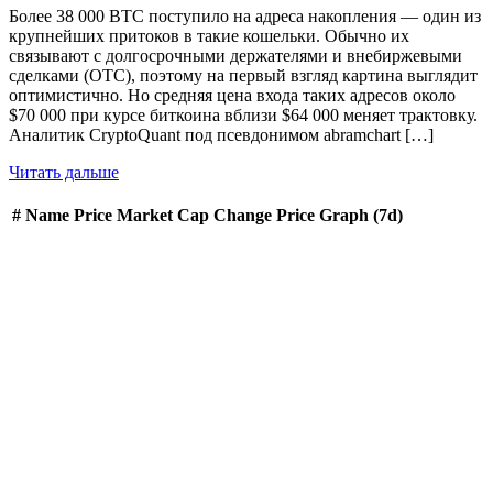
Более 38 000 BTC поступило на адреса накопления — один из
крупнейших притоков в такие кошельки. Обычно их
связывают с долгосрочными держателями и внебиржевыми
сделками (OTC), поэтому на первый взгляд картина выглядит
оптимистично. Но средняя цена входа таких адресов около
$70 000 при курсе биткоина вблизи $64 000 меняет трактовку.
Аналитик CryptoQuant под псевдонимом abramchart […]
Читать дальше
#
Name
Price
Market Cap
Change
Price Graph (7d)