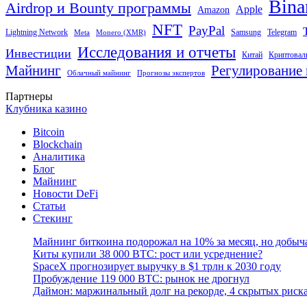
Bina
Airdrop и Bounty программы
Apple
Amazon
NFT
PayPal
Lightning Network
Samsung
Telegram
Meta
Monero (XMR)
Исследования и отчеты
Инвестиции
Китай
Криптовал
Майнинг
Регулирование 
Облачный майнинг
Прогнозы экспертов
Партнеры
Клубника казино
Bitcoin
Blockchain
Аналитика
Блог
Майнинг
Новости DeFi
Статьи
Стекинг
Майнинг биткоина подорожал на 10% за месяц, но добыч
Киты купили 38 000 BTC: рост или усреднение?
SpaceX прогнозирует выручку в $1 трлн к 2030 году
Пробуждение 119 000 BTC: рынок не дрогнул
Даймон: маржинальный долг на рекорде, 4 скрытых риск