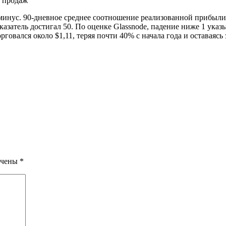
минус. 90-дневное среднее соотношение реализованной прибыли 
оказатель достигал 50. По оценке Glassnode, падение ниже 1 ук
овался около $1,11, теряя почти 40% с начала года и оставаяс
ечены
*