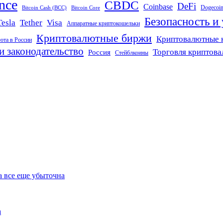
nce
CBDC
DeFi
Coinbase
Dogecoi
Bitcoin Cash (BCC)
Bitcoin Core
Безопасность и
Tether
Visa
Tesla
Аппаратные криптокошельки
Криптовалютные биржи
Криптовалютные 
юта в России
и законодательство
Торговля криптов
Россия
Стейблкоины
а все еще убыточна
а