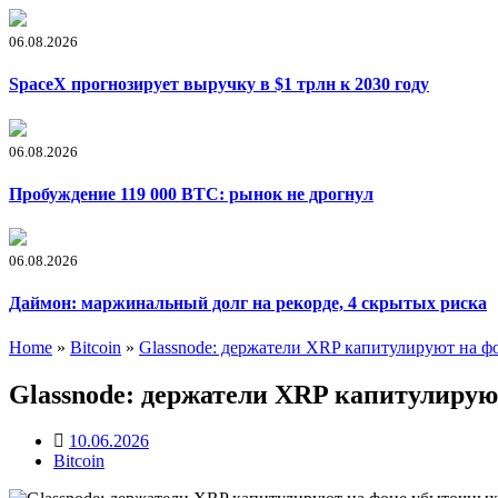
06.08.2026
SpaceX прогнозирует выручку в $1 трлн к 2030 году
06.08.2026
Пробуждение 119 000 BTC: рынок не дрогнул
06.08.2026
Даймон: маржинальный долг на рекорде, 4 скрытых риска
Home
»
Bitcoin
»
Glassnode: держатели XRP капитулируют на 
Glassnode: держатели XRP капитулиру
10.06.2026
Bitcoin