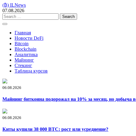
Skip
(₿) ILNews
to
07.08.2026
content
Search
for:
Главная
Новости DeFi
Bitcoin
Blockchain
Аналитика
Майнинг
Стекинг
Таблица курсов
06.08.2026
Майнинг биткоина подорожал на 10% за месяц, но добыча в
06.08.2026
Киты купили 38 000 BTC: рост или усреднение?