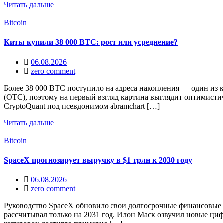
Читать дальше
Bitcoin
Киты купили 38 000 BTC: рост или усреднение?
06.08.2026
zero comment
Более 38 000 BTC поступило на адреса накопления — один из
(OTC), поэтому на первый взгляд картина выглядит оптимистич
CryptoQuant под псевдонимом abramchart […]
Читать дальше
Bitcoin
SpaceX прогнозирует выручку в $1 трлн к 2030 году
06.08.2026
zero comment
Руководство SpaceX обновило свои долгосрочные финансовые ц
рассчитывал только на 2031 год. Илон Маск озвучил новые ци