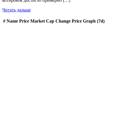
котировок достигло примерно […]
Читать дальше
#
Name
Price
Market Cap
Change
Price Graph (7d)