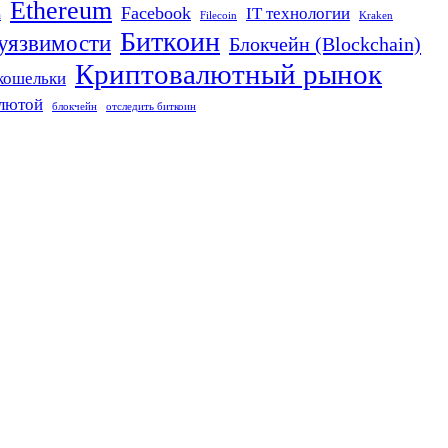
Ethereum
Facebook
IT технологии
n
Filecoin
Kraken
Биткоин
 уязвимости
Блокчейн (Blockchain)
Криптовалютный рынок
кошельки
алютой
блокчейн
отследить биткоин