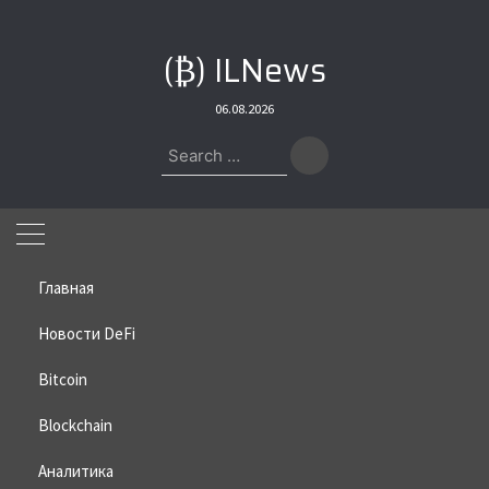
Skip
to
(₿) ILNews
content
06.08.2026
Search
for:
Главная
Новости DeFi
Bitcoin
Home
»
Bitcoin
»
Bitwise: Биткоин недооценен на фоне бума ИИ
Blockchain
Bitwise: Биткоин недооценен на
фоне бума ИИ
Аналитика