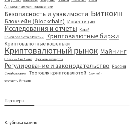
Аппаратные криптокошельки
Биткоин
Безопасность и уязвимости
Блокчейн (Blockchain)
Инвестиции
Исследования и отчеты
Китай
Криптовалютные биржи
Криптовалюта в России
Криптовалютные кошельки
Криптовалютный рынок
Майнинг
Облачный майнинг
Прогнозы экспертов
Регулирование и законодательство
Россия
Торговля криптовалютой
Стейблкоины
блокчейн
отследить биткоин
Партнеры
Клубника казино