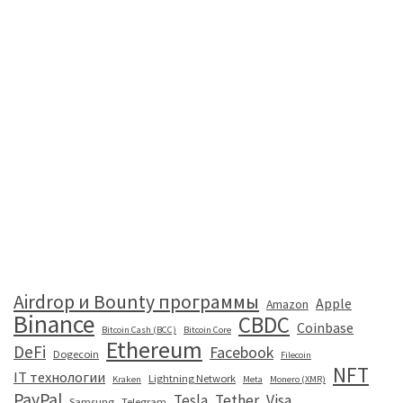
Airdrop и Bounty программы
Apple
Amazon
Binance
CBDC
Coinbase
Bitcoin Cash (BCC)
Bitcoin Core
Ethereum
DeFi
Facebook
Dogecoin
Filecoin
NFT
IT технологии
Lightning Network
Kraken
Meta
Monero (XMR)
PayPal
Tesla
Tether
Visa
Samsung
Telegram