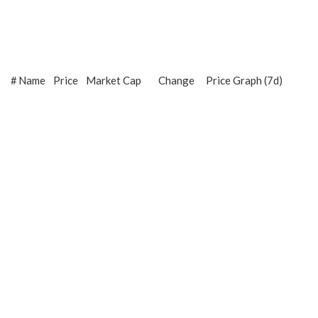
#
Name
Price
Market Cap
Change
Price Graph (7d)