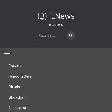
Skip
to
(₿) ILNews
content
06.08.2026
Search
for:
Главная
Новости DeFi
Bitcoin
Home
»
Bitcoin
»
Что нужно знать о мемкоине Дональда Трампа
Blockchain
Что нужно знать о мемкоине
Дональда Трампа
Аналитика