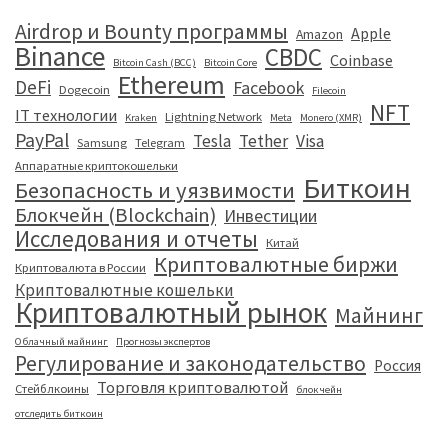
Airdrop и Bounty программы
Apple
Amazon
Binance
CBDC
Coinbase
Bitcoin Cash (BCC)
Bitcoin Core
Ethereum
DeFi
Facebook
Dogecoin
Filecoin
NFT
IT технологии
Lightning Network
Kraken
Meta
Monero (XMR)
PayPal
Tesla
Tether
Visa
Samsung
Telegram
Аппаратные криптокошельки
Биткоин
Безопасность и уязвимости
Блокчейн (Blockchain)
Инвестиции
Исследования и отчеты
Китай
Криптовалютные биржи
Криптовалюта в России
Криптовалютные кошельки
Криптовалютный рынок
Майнинг
Облачный майнинг
Прогнозы экспертов
Регулирование и законодательство
Россия
Торговля криптовалютой
Стейблкоины
блокчейн
отследить биткоин