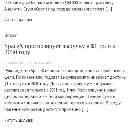
000 при курсе биткоина вблизи $64 000 меняет трактовку.
Аналитик CryptoQuant под псевдонимом abramchart […]
ЧИТАТЬ ДАЛЬШЕ
Bitcoin
SpaceX прогнозирует выручку в $1 трлн к
2030 году
06.08.2026
ZERO COMMENT
Руководство SpaceX обновило свои долгосрочные финансовые
цели. По их мнению, годовая выручка компании может достичь
$1 трлн уже к 2030 году. До выхода на биржу менеджмент
рассчитывал только на 2031 год. Илон Маск озвучил новые
цифры на первой отчетной конференции. Ценные бумаги
компании снизились на вечерних торгах во вторник. В среду
падение котировок достигло примерно […]
ЧИТАТЬ ДАЛЬШЕ