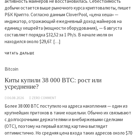
активность майнеров не восстановилась. Себестоимость
добычи остается выше рыночного курса криптовалюты, пишет
РБК Крипто. Согласно данным CloverPool, «цена хеша» —
индикатор, отражающий ежедневный доход майнеров на
единицу хешрейта (мощности оборудования), — 6 августа
составляет порядка $32,52 за 1 Ph/s. В начале июля он
находился около $29,67. […]
ЧИТАТЬ ДАЛЬШЕ
Bitcoin
Киты купили 38 000 BTC: рост или
усреднение?
06.08.2026
ZERO COMMENT
Более 38 000 BTC поступило на адреса накопления — один из
крупнейших притоков в такие кошельки. Обычно их связывают
с долгосрочными держателями и внебиржевыми сделками
(OTC), поэтому на первый взгляд картина выглядит
оптимистично. Но средняя цена входа таких адресов около $70