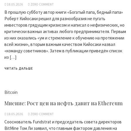
18.05.2026
ZERO COMMENT
В прошлую субботу автор книги «Богатый папа, бедный папа»
Роберт Кийосаки решил для разнообразия не пугать
инвесторов грядущим кризисом и написал о нефизических, но
критически важных активах любого предпринимателя. Первым
из них оказались «ум и стремление к обучению на протяжении
всей жизни», вторым важным качеством Кийосаки назвал
«команду советников». Затем в публикации приведён список
из […]
ЧИТАТЬ ДАЛЬШЕ
Bitcoin
Мнение: Рост цен на нефть давит на Ethereum
18.05.2026
ZERO COMMENT
Сооснователь Fundstrat и председатель совета директоров
BitMine Том Ли заявил, что главным фактором давления на