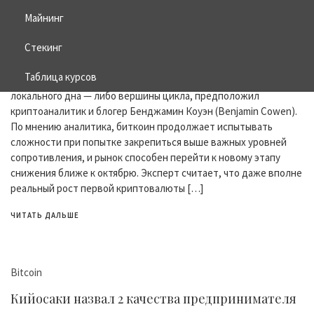
Bitcoin
Майнинг
Биткоин в июне: дно или вершина цикла?
Стекинг
18.05.2026
ZERO COMMENT
Таблица курсов
Июнь может стать для биткоина временем формирования
локального дна — либо вершины цикла, предположил
криптоаналитик и блогер Бенджамин Коуэн (Benjamin Cowen).
По мнению аналитика, биткоин продолжает испытывать
сложности при попытке закрепиться выше важных уровней
сопротивления, и рынок способен перейти к новому этапу
снижения ближе к октябрю. Эксперт считает, что даже вполне
реальный рост первой криптовалюты […]
ЧИТАТЬ ДАЛЬШЕ
Bitcoin
Кийосаки назвал 2 качества предпринимателя