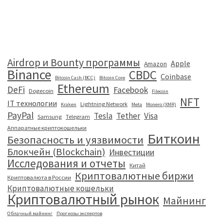
Airdrop и Bounty программы
Apple
Amazon
Binance
CBDC
Coinbase
Bitcoin Cash (BCC)
Bitcoin Core
Ethereum
DeFi
Facebook
Dogecoin
Filecoin
NFT
IT технологии
Lightning Network
Kraken
Meta
Monero (XMR)
PayPal
Tesla
Tether
Visa
Samsung
Telegram
Аппаратные криптокошельки
Биткоин
Безопасность и уязвимости
Блокчейн (Blockchain)
Инвестиции
Исследования и отчеты
Китай
Криптовалютные биржи
Криптовалюта в России
Криптовалютные кошельки
Криптовалютный рынок
Майнинг
Облачный майнинг
Прогнозы экспертов