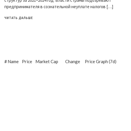
структур за 2021–2024 год. Власти страны подозревают
предпринимателя в сознательной неуплате налогов […]
ЧИТАТЬ ДАЛЬШЕ
#
Name
Price
Market Cap
Change
Price Graph (7d)