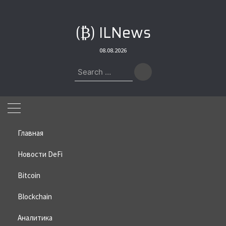
Skip
to
(₿) ILNews
content
08.08.2026
Search
for:
Главная
Новости DeFi
Bitcoin
Home
»
2026
»
05
»
18
Blockchain
День:
18.05.2026
Аналитика