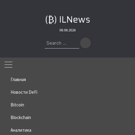
Skip
to
(₿) ILNews
content
08.08.2026
Search
for:
Главная
Новости DeFi
Bitcoin
Home
»
Bitcoin
»
Глава Sharplink назвал три условия для роста
эфириума
Blockchain
Глава Sharplink назвал три
Аналитика
условия для роста эфириума