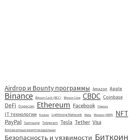
Airdrop и Bounty программы
Apple
Amazon
Binance
CBDC
Coinbase
Bitcoin Cash (BCC)
Bitcoin Core
Ethereum
DeFi
Facebook
Dogecoin
Filecoin
NFT
IT технологии
Lightning Network
Kraken
Meta
Monero (XMR)
PayPal
Tesla
Tether
Visa
Samsung
Telegram
Аппаратные криптокошельки
Биткоин
Безопасность и уязвимости