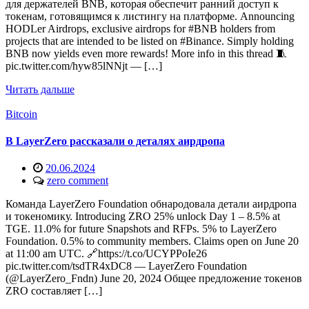
для держателей BNB, которая обеспечит ранний доступ к
токенам, готовящимся к листингу на платформе. Announcing
HODLer Airdrops, exclusive airdrops for #BNB holders from
projects that are intended to be listed on #Binance. Simply holding
BNB now yields even more rewards! More info in this thread 🧵
pic.twitter.com/hyw85lNNjt — […]
Читать дальше
Bitcoin
В LayerZero рассказали о деталях аирдропа
20.06.2024
zero comment
Команда LayerZero Foundation обнародовала детали аирдропа
и токеномику. Introducing ZRO 25% unlock Day 1 – 8.5% at
TGE. 11.0% for future Snapshots and RFPs. 5% to LayerZero
Foundation. 0.5% to community members. Claims open on June 20
at 11:00 am UTC. 🔗https://t.co/UCYPPoIe26
pic.twitter.com/tsdTR4xDC8 — LayerZero Foundation
(@LayerZero_Fndn) June 20, 2024 Общее предложение токенов
ZRO составляет […]