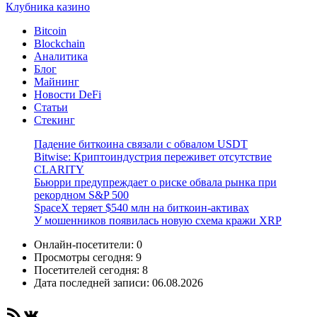
Клубника казино
Bitcoin
Blockchain
Аналитика
Блог
Майнинг
Новости DeFi
Статьи
Стекинг
Падение биткоина связали с обвалом USDT
Bitwise: Криптоиндустрия переживет отсутствие
CLARITY
Бьюрри предупреждает о риске обвала рынка при
рекордном S&P 500
SpaceX теряет $540 млн на биткоин-активах
У мошенников появилась новую схема кражи XRP
Онлайн-посетители:
0
Просмотры сегодня:
9
Посетителей сегодня:
8
Дата последней записи:
06.08.2026
RSS-лента
ВКонтакте