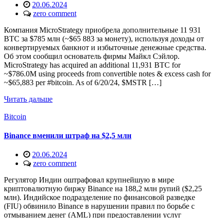
20.06.2024
zero comment
Компания MicroStrategy приобрела дополнительные 11 931
BTC за $785 млн (~$65 883 за монету), используя доходы от
конвертируемых банкнот и избыточные денежные средства.
Об этом сообщил основатель фирмы Майкл Сэйлор.
MicroStrategy has acquired an additional 11,931 BTC for
~$786.0M using proceeds from convertible notes & excess cash for
~$65,883 per #bitcoin. As of 6/20/24, $MSTR […]
Читать дальше
Bitcoin
Binance вменили штраф на $2,5 млн
20.06.2024
zero comment
Регулятор Индии оштрафовал крупнейшую в мире
криптовалютную биржу Binance на 188,2 млн рупий ($2,25
млн). Индийское подразделение по финансовой разведке
(FIU) обвинило Binance в нарушении правил по борьбе с
отмыванием денег (AML) при предоставлении услуг