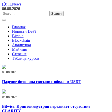
Skip
(₿) ILNews
to
06.08.2026
content
Search
for:
Главная
Новости DeFi
Bitcoin
Blockchain
Аналитика
Майнинг
Стекинг
Таблица курсов
06.08.2026
Падение биткоина связали с обвалом USDT
06.08.2026
Bitwise: Криптоиндустрия переживет отсутствие
CLARITY