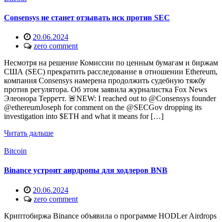
Consensys не станет отзывать иск против SEC
20.06.2024
zero comment
Несмотря на решение Комиссии по ценным бумагам и биржам
США (SEC) прекратить расследование в отношении Ethereum,
компания Consensys намерена продолжить судебную тяжбу
против регулятора. Об этом заявила журналистка Fox News
Элеонора Терретт. 🚨NEW: I reached out to @Consensys founder
@ethereumJoseph for comment on the @SECGov dropping its
investigation into $ETH and what it means for […]
Читать дальше
Bitcoin
Binance устроит аирдропы для ходлеров BNB
20.06.2024
zero comment
Криптобиржа Binance объявила о программе HODLer Airdrops