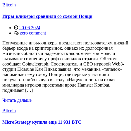
Bitcoin
Игры-кликеры сравнили со схемой Понци
20.06.2024
zero comment
Популярные игры-кликеры предлагают пользователям низкий
барьер входа на крипторынок, однако их долгосрочная
жизнеспособность и надежность экономической модели
вызывают сомнения у профессионалов отрасли. Об этом
сообщает Cointelegraph. Сооснователь и CEO игровой Web3-
студии Eldarune Кан Пикак заявил, что механика «тапалок»
напоминает ему схему Понци, где первые участники
получают наибольшую выгоду. «Нацеленность на охват
миллиарда игроков проектами вроде Hamster Kombat,
поднимает […]
Читать дальше
Bitcoin
MicroStrategy купила еще 11 931 BTC