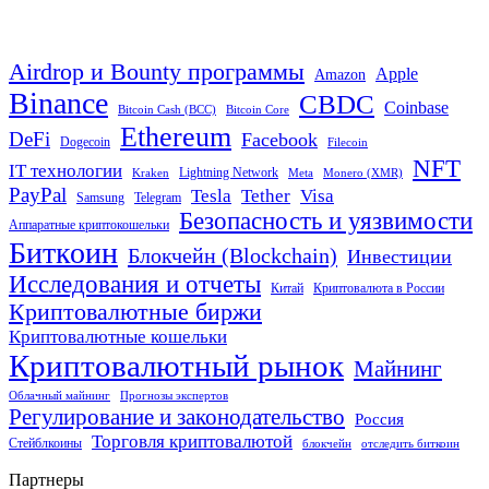
Airdrop и Bounty программы
Apple
Amazon
Binance
CBDC
Coinbase
Bitcoin Cash (BCC)
Bitcoin Core
Ethereum
DeFi
Facebook
Dogecoin
Filecoin
NFT
IT технологии
Lightning Network
Kraken
Meta
Monero (XMR)
PayPal
Tether
Visa
Tesla
Samsung
Telegram
Безопасность и уязвимости
Аппаратные криптокошельки
Биткоин
Блокчейн (Blockchain)
Инвестиции
Исследования и отчеты
Китай
Криптовалюта в России
Криптовалютные биржи
Криптовалютные кошельки
Криптовалютный рынок
Майнинг
Облачный майнинг
Прогнозы экспертов
Регулирование и законодательство
Россия
Торговля криптовалютой
Стейблкоины
блокчейн
отследить биткоин
Партнеры