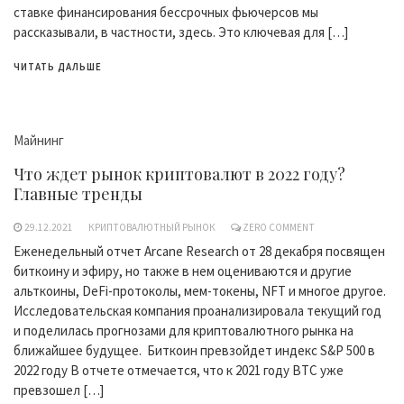
ставке финансирования бессрочных фьючерсов мы
рассказывали, в частности, здесь. Это ключевая для […]
ЧИТАТЬ ДАЛЬШЕ
Майнинг
Что ждет рынок криптовалют в 2022 году?
Главные тренды
29.12.2021
КРИПТОВАЛЮТНЫЙ РЫНОК
ZERO COMMENT
Еженедельный отчет Arcane Research от 28 декабря посвящен
биткоину и эфиру, но также в нем оцениваются и другие
альткоины, DeFi-протоколы, мем-токены, NFT и многое другое.
Исследовательская компания проанализировала текущий год
и поделилась прогнозами для криптовалютного рынка на
ближайшее будущее. Биткоин превзойдет индекс S&P 500 в
2022 году В отчете отмечается, что к 2021 году BTC уже
превзошел […]