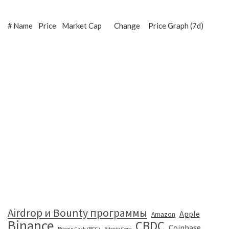
#
Name
Price
Market Cap
Change
Price Graph (7d)
Airdrop и Bounty программы
Apple
Amazon
Binance
CBDC
Coinbase
Bitcoin Cash (BCC)
Bitcoin Core