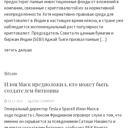
предостерег паевые инвестиционные фонды от вложений в
компании, связанные с криптовалютой из-за нормативной
неопределенности. Хотя нормативно-правовая среда для
криптовалют в Индии в настоящее время неясна, в стране уже
наблюдается экспоненциальный рост популярности
криптовалют. Председатель Совета по ценным бумагам и
биржам Индии (SEBI) Аджай Тьяги призвал паевые […]
ЧИТАТЬ ДАЛЬШЕ
Bitcoin
Илон Маск предположил, кто может быть
создателем биткоина
29.12.2021
ZERO COMMENT
Генеральный директор Tesla и SpaceX Илон Маск в
ходе подкаста с Лексом Фридманом опроверг слухи о том, что
именно он скрывается за псевдонимом Сатоши Накамото и
является создателем биткоина, сообщает РБК Крипто.