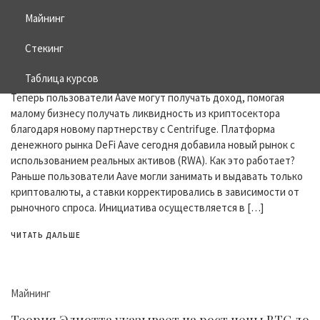
Новости DeFi
Майнинг
Aave и Centrifuge токенизируют активы
Стекинг
реального мира
Таблица курсов
29.12.2021
ZERO COMMENT
Теперь пользователи Aave могут получать доход, помогая
малому бизнесу получать ликвидность из криптосектора
благодаря новому партнерству с Centrifuge. Платформа
денежного рынка DeFi Aave сегодня добавила новый рынок с
использованием реальных активов (RWA). Как это работает?
Раньше пользователи Aave могли занимать и выдавать только
криптовалюты, а ставки корректировались в зависимости от
рыночного спроса. Инициатива осуществляется в […]
ЧИТАТЬ ДАЛЬШЕ
Майнинг