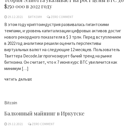
Теория Элиотта указывает на рост цены BTC до
$250 000 в 2022 году
29.12.2021
БИТКОИН
ZERO COMMENT
В этом году криптоиндустрия развивалась гигантскими
темпами, и уровень капитализации цифровых активов достиг
нового рекордного показателя в $ 3 трлн. Перед вступлением
в 2022 год аналитики решили оценить перспективы
виртуальных валют на следующие 12 месяцев. Пользователь
Твиттера DecodeJar прогнозирует бычий тренд на рынке
биткоина. Он считает, что к 7 июня курс BTC увеличится как
минимум […]
ЧИТАТЬ ДАЛЬШЕ
Bitcoin
Балконный майнинг в Иркутске
29.12.2021
ZERO COMMENT