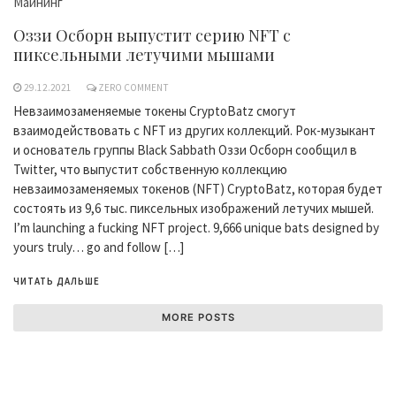
Майнинг
Оззи Осборн выпустит серию NFT с
пиксельными летучими мышами
29.12.2021
ZERO COMMENT
Невзаимозаменяемые токены CryptoBatz смогут
взаимодействовать с NFT из других коллекций. Рок-музыкант
и основатель группы Black Sabbath Оззи Осборн сообщил в
Twitter, что выпустит собственную коллекцию
невзаимозаменяемых токенов (NFT) CryptoBatz, которая будет
состоять из 9,6 тыс. пиксельных изображений летучих мышей.
I’m launching a fucking NFT project. 9,666 unique bats designed by
yours truly… go and follow […]
ЧИТАТЬ ДАЛЬШЕ
MORE POSTS