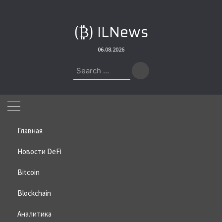
Skip
to
(₿) ILNews
content
06.08.2026
Search
for:
Главная
Новости DeFi
Bitcoin
Home
»
2021
»
12
»
29
Blockchain
День:
29.12.2021
Аналитика