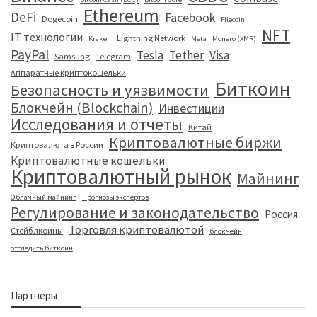
Ethereum
DeFi
Facebook
Dogecoin
Filecoin
NFT
IT технологии
Lightning Network
Kraken
Meta
Monero (XMR)
PayPal
Tesla
Tether
Visa
Samsung
Telegram
Аппаратные криптокошельки
Биткоин
Безопасность и уязвимости
Блокчейн (Blockchain)
Инвестиции
Исследования и отчеты
Китай
Криптовалютные биржи
Криптовалюта в России
Криптовалютные кошельки
Криптовалютный рынок
Майнинг
Облачный майнинг
Прогнозы экспертов
Регулирование и законодательство
Россия
Торговля криптовалютой
Стейблкоины
блокчейн
отследить биткоин
Партнеры