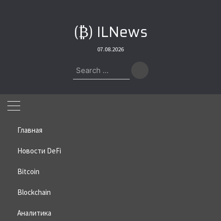
Skip
to
(₿) ILNews
content
07.08.2026
Search
for:
Главная
Новости DeFi
Bitcoin
Home
»
Новости DeFi
»
Центральный банк России отмечает
резкий рост криптовалютной активности
Blockchain
Центральный банк России
Аналитика
отмечает резкий рост