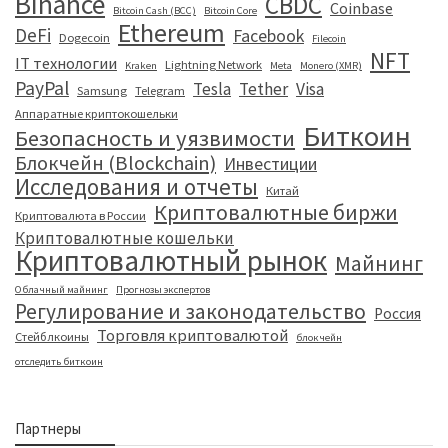
Binance
CBDC
Coinbase
Bitcoin Cash (BCC)
Bitcoin Core
Ethereum
DeFi
Facebook
Dogecoin
Filecoin
NFT
IT технологии
Lightning Network
Kraken
Meta
Monero (XMR)
PayPal
Tesla
Tether
Visa
Samsung
Telegram
Аппаратные криптокошельки
Биткоин
Безопасность и уязвимости
Блокчейн (Blockchain)
Инвестиции
Исследования и отчеты
Китай
Криптовалютные биржи
Криптовалюта в России
Криптовалютные кошельки
Криптовалютный рынок
Майнинг
Облачный майнинг
Прогнозы экспертов
Регулирование и законодательство
Россия
Торговля криптовалютой
Стейблкоины
блокчейн
отследить биткоин
Партнеры