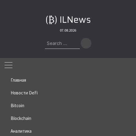
Skip
to
(₿) ILNews
content
07.08.2026
Search
for:
Главная
Новости DeFi
Bitcoin
Home
»
Bitcoin
»
Топ-3 мемкоина на февраль 2026 года
Blockchain
Топ-3 мемкоина на февраль
2026 года
Аналитика