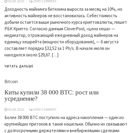
06.08.2026
ZERO COMMENT
Доходность майнинга биткоина выросла за месяц на 10%, но
активность майнеров не восстановилась. Себестоимость
добычи остается выше рыночного курса криптовалюты, пишет
РБК Крипто. Согласно данным CloverPool, «цена хеша» —
индикатор, отражающий ежедневный доход майнеров на
единицу хешрейта (мощности оборудования), — 6 августа
составляет порядка $32,52 за 1 Ph/s. В начале июля он
находился около $29,67. […]
ЧИТАТЬ ДАЛЬШЕ
Bitcoin
Киты купили 38 000 BTC: рост или
усреднение?
06.08.2026
ZERO COMMENT
Более 38 000 BTC поступило на адреса накопления — один из
крупнейших притоков в такие кошельки. Обычно их связывают
с долгосрочными держателями и внебиржевыми сделками