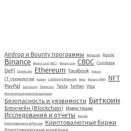
Airdrop и Bounty программы
Apple
Amazon
Binance
CBDC
Coinbase
Bitcoin Cash (BCC)
Bitcoin Core
Ethereum
DeFi
Facebook
Dogecoin
Filecoin
NFT
IT технологии
Lightning Network
Kraken
Meta
Monero (XMR)
PayPal
Tesla
Tether
Visa
Samsung
Telegram
Аппаратные криптокошельки
Биткоин
Безопасность и уязвимости
Блокчейн (Blockchain)
Инвестиции
Исследования и отчеты
Китай
Криптовалютные биржи
Криптовалюта в России
Криптовалютные кошельки