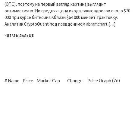
(OTC), поэтому на первый взгляд картина выглядит
оптимистично. Но средняя цена входа таких адресов около $70
000 при курсе биткоина вблизи $64 000 меняет трактовку.
Аналитик CryptoQuant под псевдонимом abramchart […]
ЧИТАТЬ ДАЛЬШЕ
#
Name
Price
Market Cap
Change
Price Graph (7d)