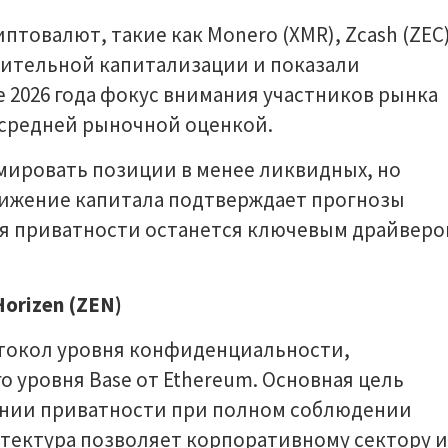
товалют, такие как Monero (XMR), Zcash (ZEC
ачительной капитализации и показали
е 2026 года фокус внимания участников рынка
 средней рыночной оценкой.
ировать позиции в менее ликвидных, но
вижение капитала подтверждает прогнозы
ия приватности останется ключевым драйвер
orizen (ZEN)
отокол уровня конфиденциальности,
о уровня Base от Ethereum. Основная цель
ении приватности при полном соблюдении
итектура позволяет корпоративному сектору и