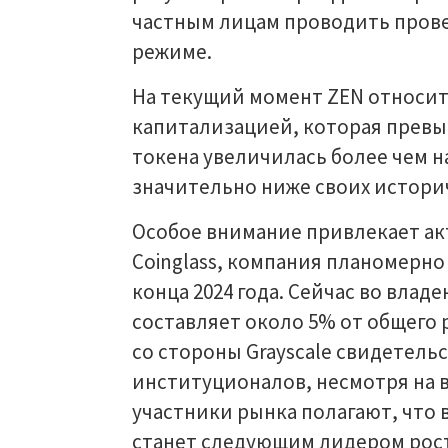
частным лицам проводить пров
режиме.
На текущий момент ZEN относитс
капитализацией, которая превыш
токена увеличилась более чем н
значительно ниже своих историч
Особое внимание привлекает акт
Coinglass, компания планомерно 
конца 2024 года. Сейчас во влад
составляет около 5% от общего
со стороны Grayscale свидетель
институционалов, несмотря на 
участники рынка полагают, что в
станет следующим лидером рост