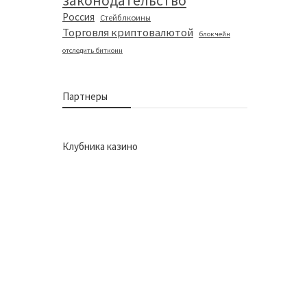
законодательство
Россия
Стейблкоины
Торговля криптовалютой
блокчейн
отследить биткоин
Партнеры
Клубника казино