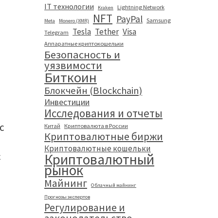
IT технологии
Lightning Network
Kraken
NFT
PayPal
Samsung
Meta
Monero (XMR)
Tesla
Tether
Visa
Telegram
Аппаратные криптокошельки
Безопасность и
уязвимости
Биткоин
Блокчейн (Blockchain)
Инвестиции
Исследования и отчеты
с
Китай
Криптовалюта в России
Криптовалютные биржи
Криптовалютные кошельки
с
Криптовалютный
рынок
Майнинг
Облачный майнинг
Прогнозы экспертов
Регулирование и