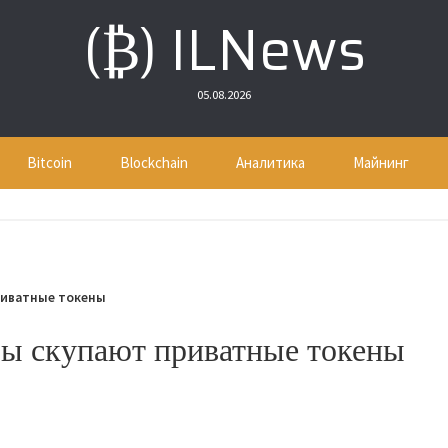
(₿) ILNews
05.08.2026
Bitcoin
Blockchain
Аналитика
Майнинг
риватные токены
ы скупают приватные токены