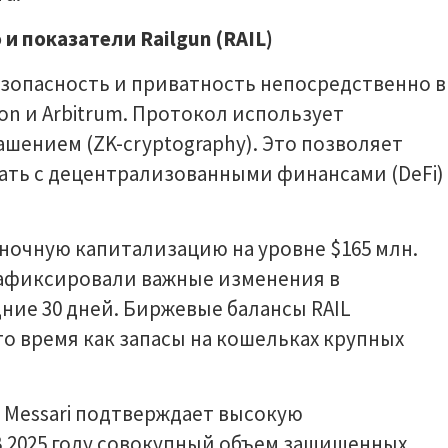
 показатели Railgun (RAIL)
езопасность и приватность непосредственно в
on и Arbitrum. Протокол использует
ашением (ZK-cryptography). Это позволяет
ть с децентрализованными финансами (DeFi)
ночную капитализацию на уровне $165 млн.
афиксировали важные изменения в
ние 30 дней. Биржевые балансы RAIL
то время как запасы на кошельках крупных
 Messari подтверждает высокую
В 2025 году совокупный объем защищенных