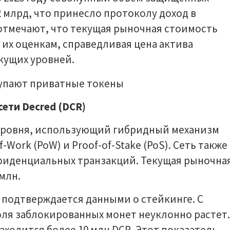
2 млрд, что принесло протоколу доход в
 отмечают, что текущая рыночная стоимость
 их оценкам, справедливая цена актива
кущих уровней.
ети Decred (DCR)
 уровня, использующий гибридный механизм
Work (PoW) и Proof-of-Stake (PoS). Сеть также
иденциальных транзакций. Текущая рыночна
млн.
 подтверждается данными о стейкинге. С
доля заблокированных монет неуклонно растет.
аходится более 10 млн DCR. Этот показатель