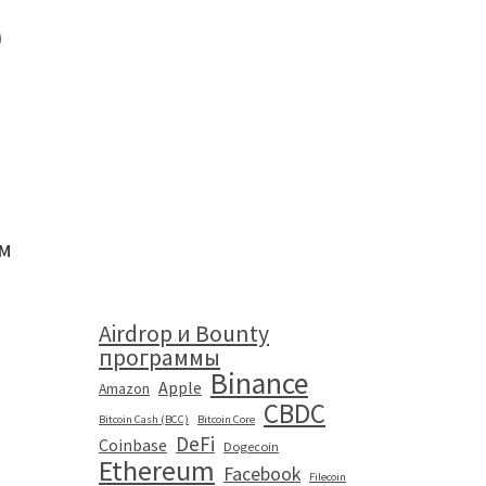
)
ом
Airdrop и Bounty
программы
Binance
Apple
Amazon
CBDC
Bitcoin Cash (BCC)
Bitcoin Core
DeFi
Coinbase
Dogecoin
Ethereum
Facebook
Filecoin