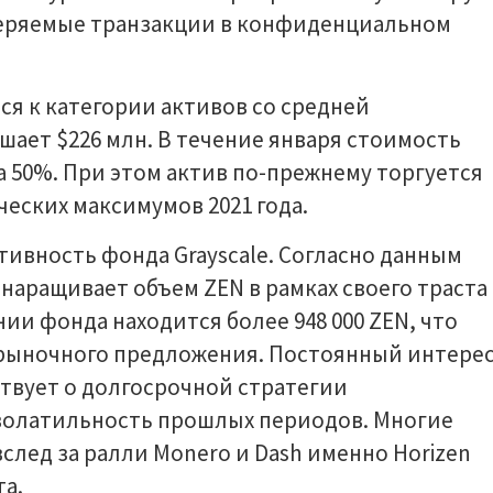
еряемые транзакции в конфиденциальном
я к категории активов со средней
ает $226 млн. В течение января стоимость
а 50%. При этом актив по-прежнему торгуется
еских максимумов 2021 года.
ивность фонда Grayscale. Согласно данным
наращивает объем ZEN в рамках своего траста 
ении фонда находится более 948 000 ZEN, что
 рыночного предложения. Постоянный интере
ствует о долгосрочной стратегии
волатильность прошлых периодов. Многие
след за ралли Monero и Dash именно Horizen
а.