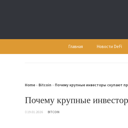
Skip
to
content
Главная
Новости DeFi
Home
»
Bitcoin
»
Почему крупные инвесторы скупают п
Почему крупные инвестор
19.01.2026
BITCOIN