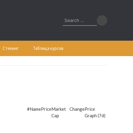
Search
for:
Стекинг
Таблица курсов
#
Name
Price
Market
Change
Price
Cap
Graph (7d)