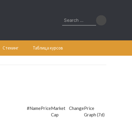
Search
for:
Стекинг
Таблица курсов
#
Name
Price
Market
Change
Price
Cap
Graph (7d)