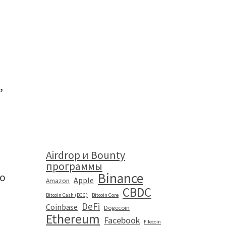
,
Airdrop и Bounty
программы
Binance
ло
Apple
Amazon
CBDC
Bitcoin Cash (BCC)
Bitcoin Core
DeFi
Coinbase
Dogecoin
Ethereum
Facebook
Filecoin