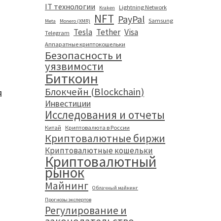
IT технологии
Lightning Network
Kraken
NFT
PayPal
Samsung
Meta
Monero (XMR)
Tesla
Tether
Visa
Telegram
Аппаратные криптокошельки
Безопасность и
уязвимости
Биткоин
Блокчейн (Blockchain)
я
Инвестиции
Исследования и отчеты
Китай
Криптовалюта в России
Криптовалютные биржи
Криптовалютные кошельки
Криптовалютный
рынок
Майнинг
Облачный майнинг
Прогнозы экспертов
Регулирование и