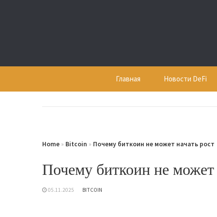
Skip
to
content
Главная
Новости DeFi
Home
»
Bitcoin
»
Почему биткоин не может начать рост
Почему биткоин не может 
05.11.2025
BITCOIN