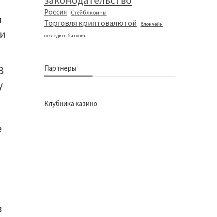
законодательство
Россия
Стейблкоины
м
Торговля криптовалютой
блокчейн
ли
отследить биткоин
Партнеры
В
у
Клубника казино
е
в