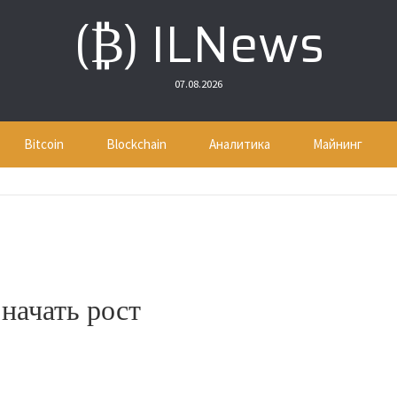
(₿) ILNews
07.08.2026
Bitcoin
Blockchain
Аналитика
Майнинг
начать рост