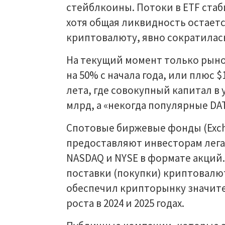
стейблкоины. Потоки в ETF стаб
хотя общая ликвидность остаетс
криптовалюту, явно сократилась
На текущий момент только рын
на 50% с начала года, или плюс 
лета, где совокупный капитал в
млрд, а «некогда популярные DAT
Спотовые биржевые фонды (Excha
предоставляют инвесторам лега
NASDAQ и NYSE в формате акций
поставки (покупки) криптовалют
обеспечил крипторынку значите
роста в 2024 и 2025 годах.