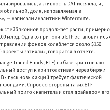
илизировались, активность DAT иссякла, и,
я обильной, доля, направляемая в
», — написали аналитики Wintermute.
ок стейблкоинов продолжает расти, примерно
$100 млрд. Однако притоки в ETF остановились 
 управлении фондов колеблется около $150
-проекты затихли», говорится в отчете.
nge Traded Funds, ETF) на базе криптовалют
льный доступ к криптоактивам через биржи
. Выпуск новых акций требует фактической
 фондами. Спрос со стороны таких ETF
льный приток капитала и стал драйвером его