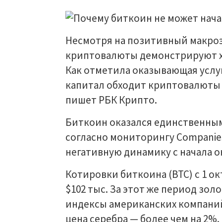
Несмотря на позитивный макро
криптовалюты демонстрируют ху
Как отметила оказывающая услу
капитал обходит криптовалюты
пишет РБК Крипто.
Биткоин оказался единственным 
согласно мониторингу Companies
негативную динамику с начала о
Котировки биткоина (BTC) с 1 о
$102 тыс. За этот же период зо
индексы американских компаний S
цена серебра — более чем на 2%.