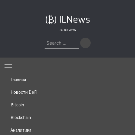
Skip
to
(₿) ILNews
content
06.08.2026
Search
for:
Главная
Новости DeFi
Bitcoin
Home
»
Bitcoin
»
О чем Чанпэн Чжао говорил в Давосе
Blockchain
О чем Чанпэн Чжао говорил в
Давосе
Аналитика