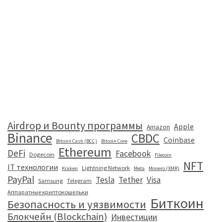
Airdrop и Bounty программы
Apple
Amazon
Binance
CBDC
Coinbase
Bitcoin Cash (BCC)
Bitcoin Core
Ethereum
DeFi
Facebook
Dogecoin
Filecoin
NFT
IT технологии
Lightning Network
Kraken
Meta
Monero (XMR)
PayPal
Tesla
Tether
Visa
Samsung
Telegram
Аппаратные криптокошельки
Биткоин
Безопасность и уязвимости
Блокчейн (Blockchain)
Инвестиции