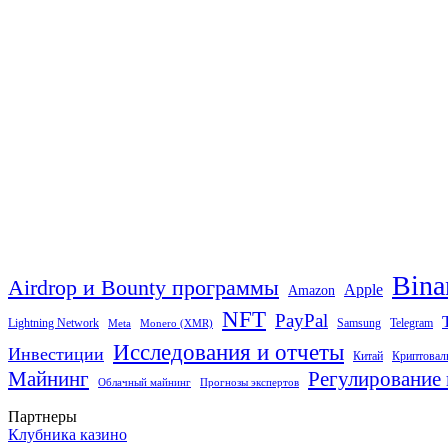
Bina
Airdrop и Bounty программы
Apple
Amazon
NFT
PayPal
Lightning Network
Samsung
Telegram
Meta
Monero (XMR)
Исследования и отчеты
Инвестиции
Китай
Криптовал
Майнинг
Регулирование 
Облачный майнинг
Прогнозы экспертов
Партнеры
Клубника казино