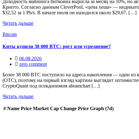
Доходность майнинга биткоина выросла за месяц на 10%, но а
Крипто. Согласно данным CloverPool, «цена хеша» — индикато
$32,52 за 1 Ph/s. В начале июля он находился около $29,67. […]
Читать дальше
Bitcoin
Киты купили 38 000 BTC: рост или усреднение?
06.08.2026
zero comment
Более 38 000 BTC поступило на адреса накопления — один из
(OTC), поэтому на первый взгляд картина выглядит оптимистич
CryptoQuant под псевдонимом abramchart […]
Читать дальше
#
Name
Price
Market Cap
Change
Price Graph (7d)