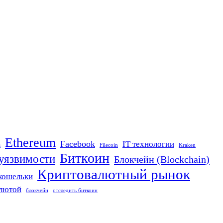
Ethereum
Facebook
IT технологии
n
Filecoin
Kraken
Биткоин
 уязвимости
Блокчейн (Blockchain)
Криптовалютный рынок
кошельки
алютой
блокчейн
отследить биткоин