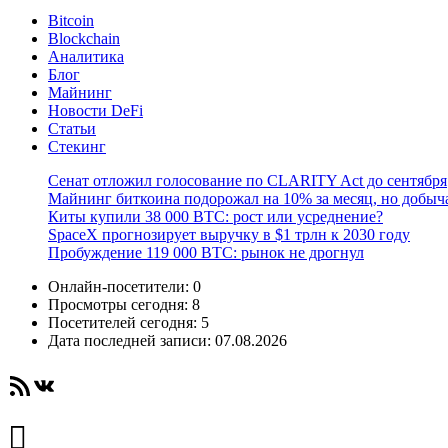
Bitcoin
Blockchain
Аналитика
Блог
Майнинг
Новости DeFi
Статьи
Стекинг
Сенат отложил голосование по CLARITY Act до сентября
Майнинг биткоина подорожал на 10% за месяц, но добыч
Киты купили 38 000 BTC: рост или усреднение?
SpaceX прогнозирует выручку в $1 трлн к 2030 году
Пробуждение 119 000 BTC: рынок не дрогнул
Онлайн-посетители:
0
Просмотры сегодня:
8
Посетителей сегодня:
5
Дата последней записи:
07.08.2026
RSS-лента
ВКонтакте