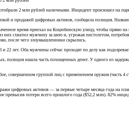
тобрали 2 млн рублей наличными. Инцидент произошел на парко
пкой и продажей цифровых активов, сообщила полиция. Назван
наченное время приехал на Коцюбинскую улицу, чтобы прямо на
 них схватил мужчину за шею и, угрожая пистолетом, потребова
ми, после чего злоумышленники скрылись.
 и 22 лет. Оба мужчины сейчас проходят по делу как подозрева
ых, полиция нашла часть похищенных денег. У одного из задерж
збое, совершенном группой лиц с применением оружия (часть 4 
кражи цифровых активов — за первые четыре месяца года на пл
вое превысив потери всего прошлого года ($52,2 млн). 82% инц