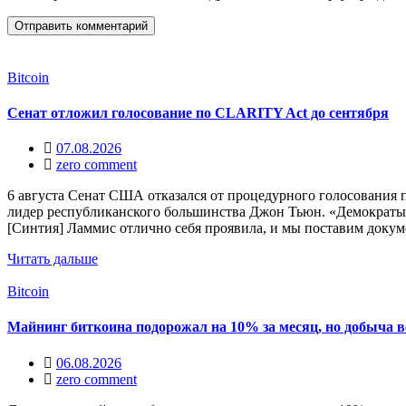
Bitcoin
Сенат отложил голосование по CLARITY Act до сентября
07.08.2026
zero comment
6 августа Сенат США отказался от процедурного голосования п
лидер республиканского большинства Джон Тьюн. «Демократы н
[Синтия] Ламмис отлично себя проявила, и мы поставим докум
Читать дальше
Bitcoin
Майнинг биткоина подорожал на 10% за месяц, но добыча в
06.08.2026
zero comment