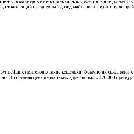
ктивность майнеров не восстановилась. Себестоимость добычи 
р, отражающий ежедневный доход майнеров на единицу хешрейта
 крупнейших притоков в такие кошельки. Обычно их связывают
но. Но средняя цена входа таких адресов около $70 000 при кур