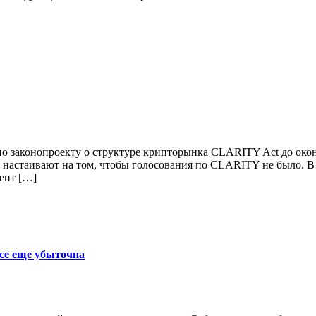
о законопроекту о структуре крипторынка CLARITY Act до оконч
астаивают на том, чтобы голосования по CLARITY не было. В л
ент […]
се еще убыточна