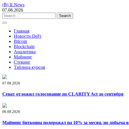
Skip
(₿) ILNews
to
07.08.2026
content
Search
for:
Главная
Новости DeFi
Bitcoin
Blockchain
Аналитика
Майнинг
Стекинг
Таблица курсов
07.08.2026
Сенат отложил голосование по CLARITY Act до сентября
06.08.2026
Майнинг биткоина подорожал на 10% за месяц, но добыча в