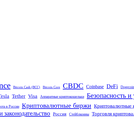
nce
CBDC
DeFi
Coinbase
Dogecoi
Bitcoin Cash (BCC)
Bitcoin Core
Безопасность и
Tether
Visa
Tesla
Аппаратные криптокошельки
Криптовалютные биржи
Криптовалютные 
юта в России
и законодательство
Торговля криптов
Россия
Стейблкоины