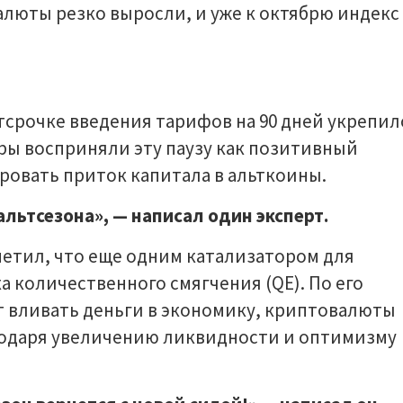
валюты резко выросли, и уже к октябрю индекс
тсрочке введения тарифов на 90 дней укрепил
ры восприняли эту паузу как позитивный
ровать приток капитала в альткоины.
альтсезона», — написал один эксперт.
метил, что еще одним катализатором для
а количественного смягчения (QE). По его
т вливать деньги в экономику, криптовалюты
агодаря увеличению ликвидности и оптимизму