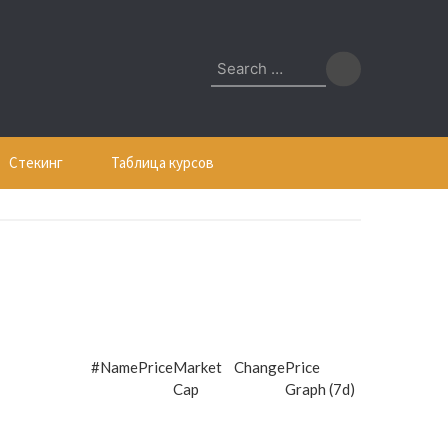
Search
for:
Стекинг
Таблица курсов
#
Name
Price
Market
Change
Price
Cap
Graph (7d)