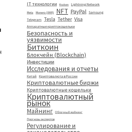
IT технологии
Lightning Network
Kraken
NFT
PayPal
Samsung
Meta
Monero (XMR)
Tesla
Tether
Visa
Telegram
Аппаратные криптокошельки
ы
Безопасность и
уязвимости
Биткоин
н
Блокчейн (Blockchain)
Инвестиции
Исследования и отчеты
Китай
Криптовалюта в России
Криптовалютные биржи
Криптовалютные кошельки
Криптовалютный
рынок
Майнинг
Облачный майнинг
Прогнозы экспертов
Регулирование и