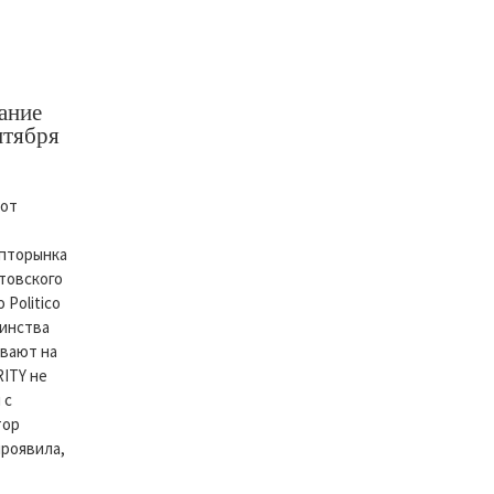
ание
нтября
 от
ипторынка
стовского
Politico
шинства
вают на
RITY не
 с
тор
проявила,