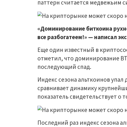
паттерн считается медвежьим си
«Доминирование биткоина рухнет
все разбогатеем!» — написал экс
Еще один известный в криптосо
отметил, что доминирование BTC
последующий спад.
Индекс сезона альткоинов упал 
сравнивает динамику крупнейши
показатель свидетельствует о т
Последний раз индекс сезона ал