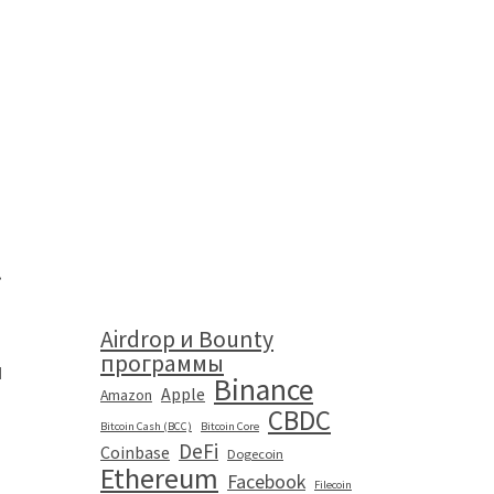
.
Airdrop и Bounty
программы
и
Binance
Apple
Amazon
CBDC
Bitcoin Cash (BCC)
Bitcoin Core
DeFi
Coinbase
Dogecoin
Ethereum
Facebook
Filecoin