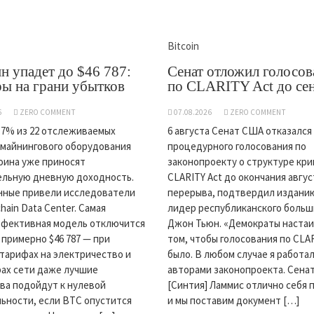
Bitcoin
н упадет до $46 787:
Сенат отложил голосов
ы на грани убытков
по CLARITY Act до се
6
ZERO COMMENT
07.08.2026
ZERO COMMENT
,7% из 22 отслеживаемых
6 августа Сенат США отказался
майнингового оборудования
процедурного голосования по
оина уже приносят
законопроекту о структуре кр
ельную дневную доходность.
CLARITY Act до окончания авгу
нные привели исследователи
перерыва, подтвердил изданию 
hain Data Center. Самая
лидер республиканского боль
ффективная модель отключится
Джон Тьюн. «Демократы настаи
 примерно $46 787 — при
том, чтобы голосования по CLA
тарифах на электричество и
было. В любом случае я работал
ах сети даже лучшие
авторами законопроекта. Сена
ва подойдут к нулевой
[Синтия] Ламмис отлично себя 
ьности, если BTC опустится
и мы поставим документ […]