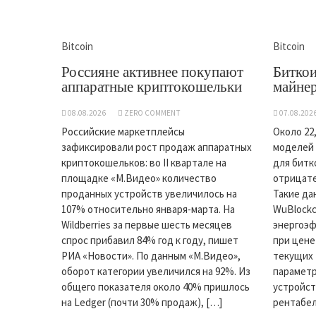
Bitcoin
Bitcoin
Россияне активнее покупают
Биткои
аппаратные криптокошельки
майнер
08.08.2026
ZERO COMMENT
07.08.202
Российские маркетплейсы
Около 22
зафиксировали рост продаж аппаратных
моделей 
криптокошельков: во II квартале на
для битк
площадке «М.Видео» количество
отрицат
проданных устройств увеличилось на
Такие да
107% относительно января-марта. На
WuBlockc
Wildberries за первые шесть месяцев
энергоэ
спрос прибавил 84% год к году, пишет
при цене
РИА «Новости». По данным «М.Видео»,
текущих 
оборот категории увеличился на 92%. Из
параметр
общего показателя около 40% пришлось
устройст
на Ledger (почти 30% продаж), […]
рентабел