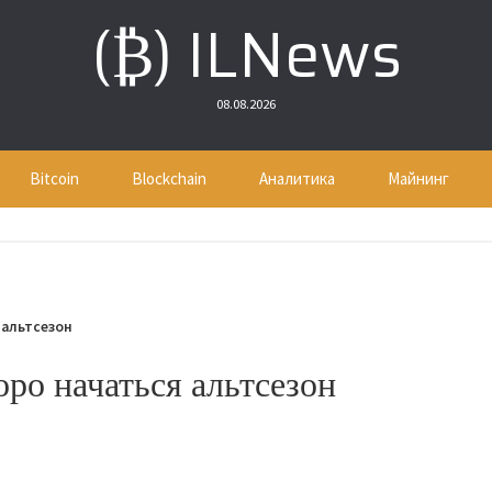
(₿) ILNews
08.08.2026
Bitcoin
Blockchain
Аналитика
Майнинг
 альтсезон
ро начаться альтсезон