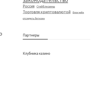
законодательство
Россия
Стейблкоины
Торговля криптовалютой
блокчейн
отследить биткоин
о
Партнеры
Клубника казино