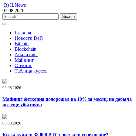
Skip
(₿) ILNews
to
07.08.2026
content
Search
for:
Главная
Новости DeFi
Bitcoin
Blockchain
Аналитика
Майнинг
Стекинг
Таблица курсов
06.08.2026
Майнинг биткоина подорожал на 10% за месяц, но добыча
все еще убыточна
06.08.2026
Киты купили 38 000 BTC: рост или усреднение?