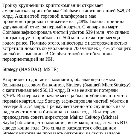
Тройку крупнейших криптокомпаний открывает
американская криптобиржа Coinbase с капитализацией $48,73
млрд. Акции этой торговой платформы в мае
продемонстрировали снижение на 1,48%. Главная причина —
удручающий отчет за первый квартал. С января по март
Coinbase зафиксировала чистый убыток $394 млн, что сильно
контрастирует с прибылью в $66 млн за те же три месяца
годом ранее. Помимо этого, инвесторы с настороженностью
встретили новость об увольнении 700 человек (14% от общего
числа) из компании. В Coinbase такой шаг объяснили
переориентацией на ИИ.
Strategy (NASDAQ: MSTR)
Второе место достается компании, обладающей самым
большим резервом биткоинов, Strategy (бывшей MicroStrategy)
с капитализацией $56,13 млрд. В мае ее акции потеряли
3,36%. Во-первых, в начале месяца был опубликован отчет за
первый квартал, где Strategy зафиксировала чистый убыток в
размере $12,54 млрд. Преимущественно это случилось из-за
падения стоимости биткоина в начале года. Во-вторых,
председатель совета директоров Майкл Сейлор (Michael
Saylor) объявил , что компания, возможно, продаст часть BTC
еще до конца года. Это сильно расходится с обещанием
Strategy никогда не продавать биткоины из своих запасов.