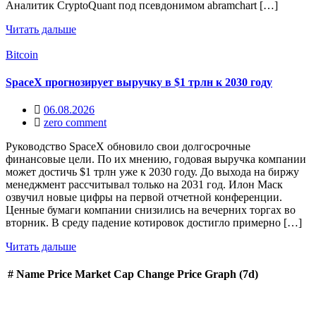
Аналитик CryptoQuant под псевдонимом abramchart […]
Читать дальше
Bitcoin
SpaceX прогнозирует выручку в $1 трлн к 2030 году
06.08.2026
zero comment
Руководство SpaceX обновило свои долгосрочные
финансовые цели. По их мнению, годовая выручка компании
может достичь $1 трлн уже к 2030 году. До выхода на биржу
менеджмент рассчитывал только на 2031 год. Илон Маск
озвучил новые цифры на первой отчетной конференции.
Ценные бумаги компании снизились на вечерних торгах во
вторник. В среду падение котировок достигло примерно […]
Читать дальше
#
Name
Price
Market Cap
Change
Price Graph (7d)