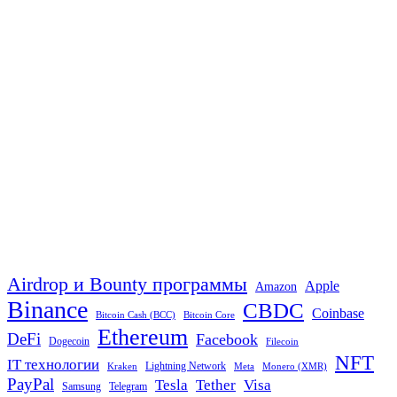
Airdrop и Bounty программы
Apple
Amazon
Binance
CBDC
Coinbase
Bitcoin Cash (BCC)
Bitcoin Core
Ethereum
DeFi
Facebook
Dogecoin
Filecoin
NFT
IT технологии
Lightning Network
Kraken
Meta
Monero (XMR)
PayPal
Tether
Visa
Tesla
Samsung
Telegram