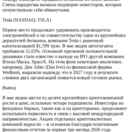
Смена парадигмы вызвала недоверие инвесторов, которые
почувствовали себя обманутыми.
Tesla (NASDAQ: TSLA)
Первое место продолжает удерживать производитель
электромобилей и по совместительству один из крупнейших
держателей биткоина, компания Tesla с рыночной
капитализацией $1,599 трлн. В мае акции автогиганта
прибавили 11,63%. Основной причиной положительной
динамики стало известие о выходе на IPO другой компании
Илона Маска, SpaceX. На этом фоне некоторые аналитики,
например, Ден Айвс (Dan Ives) из финансовой фирмы
Wedbush, выразили надежду, что в 2027 году в результате
слияния двух организаций появится новый гегемон рынка.
Вывод
В мае акции шести из десяти крупнейших криптокомпаний
росли в цене, остальные четыре подешевели. Инвесторы на
фондовых биржах, также как и на крипторынке, продолжают
испытывать нервозность в связи с высокой международной
напряженностью. Акции отдельных криптовалютных
компаний выросли —в основном благодаря позитивным
финансовым отчетам за первые три месяца 2026 года.