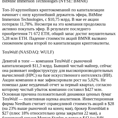
BitMine Immersion Technologies (NYSE: BMNR)
Топ-10 крупнейших криптокомпаний по капитализации
начинает с низу крупнейший держатель эфира, BitMine
Immersion Technologies, с $10,75 млрд. В мае ее акции
потеряли 11,78%. Несмотря на это компания продолжила
активно покупать эфир. В результате последнего
приобретения 71 672 ETH, общий запас достиг внушительных
5,28 млн ETH. Падение стоимости акций BMNR вызвано
снижением цены второй по канитализации криптовалюты.
TeraWulf (NASDAQ: WULF)
Девятой в топе — компания TeraWulf с рыночной
капитализацией $11,3 млрд. Бывший чистый майнер, сейчас
она развивает инфраструктуру для высокопроизводительных
вычислений (HPC) на базе искусственного интеллекта (ИИ).
Акции компании в мае зафиксировали рост на 5,02%. Не
помешал даже неудачный отчет за первый квартал, согласно
которому чистый убыток компании составил $427 млн.
Основная причина положительной динамики ценных бумаг
TeraWulf — позитивная оценка аналитиков. Инвестиционная
фирма Needham считает справедливой стоимость акций в $28
(на 23% выше рыночной на конец мая), брокер Rosenblatt в
$27 (плюс 18% относительно цены закрытия 22 мая), а
банковский гигант Morgan Stanley и вовсе в $42 (на 84%