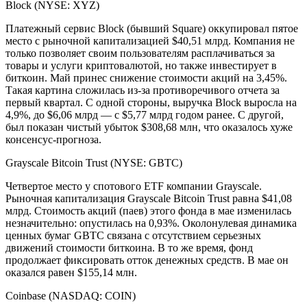
Block (NYSE: XYZ)
Платежный сервис Block (бывший Square) оккупировал пятое
место с рыночной капитализацией $40,51 млрд. Компания не
только позволяет своим пользователям расплачиваться за
товары и услуги криптовалютой, но также инвестирует в
биткоин. Май принес снижение стоимости акций на 3,45%.
Такая картина сложилась из-за противоречивого отчета за
первый квартал. С одной стороны, выручка Block выросла на
4,9%, до $6,06 млрд — с $5,77 млрд годом ранее. С другой,
был показан чистый убыток $308,68 млн, что оказалось хуже
консенсус-прогноза.
Grayscale Bitcoin Trust (NYSE: GBTC)
Четвертое место у спотового ETF компании Grayscale.
Рыночная капитализация Grayscale Bitcoin Trust равна $41,08
млрд. Стоимость акций (паев) этого фонда в мае изменилась
незначительно: опустилась на 0,93%. Околонулевая динамика
ценных бумаг GBTC связана с отсутствием серьезных
движений стоимости биткоина. В то же время, фонд
продолжает фиксировать отток денежных средств. В мае он
оказался равен $155,14 млн.
Coinbase (NASDAQ: COIN)