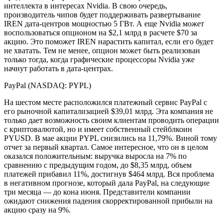
интеллекта в интересах Nvidia. В свою очередь,
производитель чипов будет поддерживать развертывание
IREN дата-центров мощностью 5 ГВт. А еще Nvidia может
воспользоваться опционом на $2,1 млрд в расчете $70 за
акцию. Это поможет IREN нарастить капитал, если его будет
не хватать. Тем не менее, опцион может быть реализован
только тогда, когда графические процессоры Nvidia уже
начнут работать в дата-центрах.
PayPal (NASDAQ: PYPL)
На шестом месте расположился платежный сервис PayPal с
его рыночной капитализацией $39,01 млрд. Эта компания не
только дает возможность своим клиентам проводить операции
с криптовалютой, но и имеет собственный стейблкоин
PYUSD. В мае акции PYPL снизились на 11,79%. Виной тому
отчет за первый квартал. Самое интересное, что он в целом
оказался положительным: выручка выросла на 7% по
сравнению с предыдущим годом, до $8,35 млрд, объем
платежей прибавил 11%, достигнув $464 млрд. Вся проблема
в негативном прогнозе, который дала PayPal, на следующие
три месяца — до кона июня. Представители компании
ожидают снижения падения скорректированной прибыли на
акцию сразу на 9%.