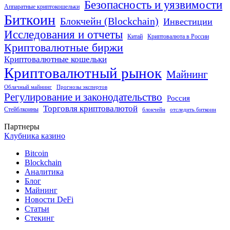
Безопасность и уязвимости
Аппаратные криптокошельки
Биткоин
Блокчейн (Blockchain)
Инвестиции
Исследования и отчеты
Китай
Криптовалюта в России
Криптовалютные биржи
Криптовалютные кошельки
Криптовалютный рынок
Майнинг
Облачный майнинг
Прогнозы экспертов
Регулирование и законодательство
Россия
Торговля криптовалютой
Стейблкоины
блокчейн
отследить биткоин
Партнеры
Клубника казино
Bitcoin
Blockchain
Аналитика
Блог
Майнинг
Новости DeFi
Статьи
Стекинг