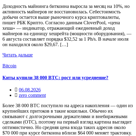
Доходность майнинга биткоина выросла за месяц на 10%, но
активность майнеров не восстановилась. Себестоимость
добычи остается выше рыночного курса криптовалюты,
пишет РБК Крипто. Согласно данным CloverPool, «цена
хеша» — индикатор, отражающий ежедневный доход
майнеров на единицу хешрейта (мощности оборудования), —
6 августа составляет порядка $32,52 за 1 Ph/s. В начале июля
он находился около $29,67. […]
Читать дальше
Bitcoin
Киты купили 38 000 BTC: рост или усреднение?
06.08.2026
zero comment
Более 38 000 BTC поступило на адреса накопления — один из
крупнейших притоков в такие кошельки. Обычно их
связывают с долгосрочными держателями и внебиржевыми
сделками (OTC), поэтому на первый взгляд картина выглядит
оптимистично. Но средняя цена входа таких адресов около
$70 000 при курсе биткоина вблизи $64 000 меняет трактовку.