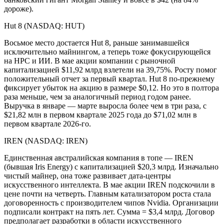
дороже).
Hut 8 (NASDAQ: HUT)
Восьмое место достается Hut 8, раньше занимавшейся
исключительно майнингом, а теперь тоже фокусирующейся
на HPC и ИИ. В мае акции компании с рыночной
капитализацией $11,92 млрд взлетели на 39,75%. Росту помог
положительный отчет за первый квартал. Hut 8 по-прежнему
фиксирует убыток на акцию в размере $0,12. Но это в полтора
раза меньше, чем за аналогичный период годом ранее.
Выручка в январе — марте выросла более чем в три раза, с
$21,82 млн в первом квартале 2025 года до $71,02 млн в
первом квартале 2026-го.
IREN (NASDAQ: IREN)
Единственная австралийская компания в топе — IREN
(бывшая Iris Energy) с капитализацией $20,3 млрд. Изначально
чистый майнер, она тоже развивает дата-центры
искусственного интеллекта. В мае акции IREN подскочили в
цене почти на четверть. Главным катализатором роста стала
договоренность с производителем чипов Nvidia. Организации
подписали контракт на пять лет. Сумма = $3,4 млрд. Договор
предполагает разработки в области искусственного