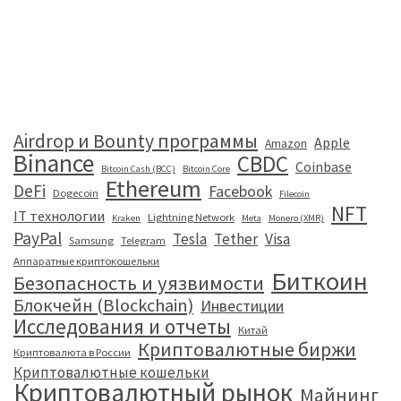
Airdrop и Bounty программы
Apple
Amazon
Binance
CBDC
Coinbase
Bitcoin Cash (BCC)
Bitcoin Core
Ethereum
DeFi
Facebook
Dogecoin
Filecoin
NFT
IT технологии
Lightning Network
Kraken
Meta
Monero (XMR)
PayPal
Tesla
Tether
Visa
Samsung
Telegram
Аппаратные криптокошельки
Биткоин
Безопасность и уязвимости
Блокчейн (Blockchain)
Инвестиции
Исследования и отчеты
Китай
Криптовалютные биржи
Криптовалюта в России
Криптовалютные кошельки
Криптовалютный рынок
Майнинг