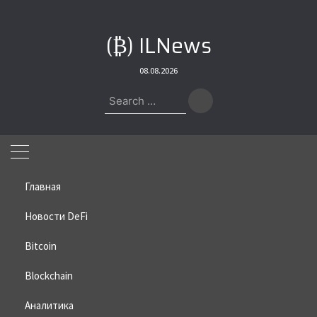
Skip
to
(₿) ILNews
content
08.08.2026
Search
for:
Главная
Новости DeFi
Bitcoin
Home
»
Bitcoin
»
Июль может стать плохим месяцем для
биткоина
Blockchain
Июль может стать плохим
Аналитика
месяцем для биткоина