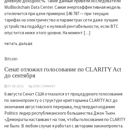
дневную доходность. Такие данные привели исследователи
WuBlockchain Data Center. Самая энергоэффективная модель
отключится при цене примерно $46 787 — при текущих
тарифах на электричество и параметрах сети даже лучшие
устройства подойдут к нулевой рентабельности, если BTC
опустится ниже этого уровня. На момент […]
ЧИТАТЬ ДАЛЬШЕ
Bitcoin
Сенат отложил голосование по CLARITY Act
до сентября
07.08.2026
ZERO COMMENT
6 августа Сенат США отказался от процедурного голосования
по законопроекту о структуре крипторынка CLARITY Act до
окончания августовского перерыва, подтвердил изданию
Politico лидер республиканского большинства Джон Тьюн.
«Демократы настаивают на том, чтобы голосования по CLARITY
не было. В любом случае я работал с авторами законопроекта.