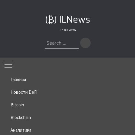
Skip
to
(₿) ILNews
content
07.08.2026
Search
for:
Главная
Новости DeFi
Bitcoin
Home
»
Bitcoin
»
Дональдь Трамп поддержал биткоин
Blockchain
Дональдь Трамп поддержал
биткоин
Аналитика