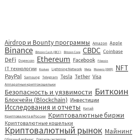
Airdrop и Bounty программы
Apple
Amazon
Binance
CBDC
Coinbase
Bitcoin Cash (BCC)
Bitcoin Core
Ethereum
DeFi
Facebook
Dogecoin
Filecoin
NFT
IT технологии
Lightning Network
Kraken
Meta
Monero (XMR)
PayPal
Tesla
Tether
Visa
Samsung
Telegram
Аппаратные криптокошельки
Биткоин
Безопасность и уязвимости
Блокчейн (Blockchain)
Инвестиции
Исследования и отчеты
Китай
Криптовалютные биржи
Криптовалюта в России
Криптовалютные кошельки
Криптовалютный рынок
Майнинг
Облачный майнинг
Прогнозы экспертов