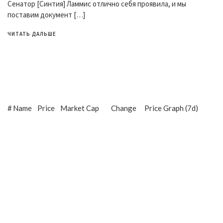
Сенатор [Синтия] Ламмис отлично себя проявила, и мы
поставим документ […]
ЧИТАТЬ ДАЛЬШЕ
#
Name
Price
Market Cap
Change
Price Graph (7d)