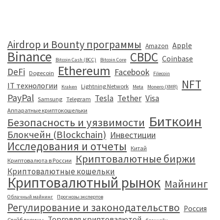
Airdrop и Bounty программы
Apple
Amazon
Binance
CBDC
Coinbase
Bitcoin Cash (BCC)
Bitcoin Core
Ethereum
DeFi
Facebook
Dogecoin
Filecoin
NFT
IT технологии
Lightning Network
Kraken
Meta
Monero (XMR)
PayPal
Tesla
Tether
Visa
Samsung
Telegram
Аппаратные криптокошельки
Биткоин
Безопасность и уязвимости
Блокчейн (Blockchain)
Инвестиции
Исследования и отчеты
Китай
Криптовалютные биржи
Криптовалюта в России
Криптовалютные кошельки
Криптовалютный рынок
Майнинг
Облачный майнинг
Прогнозы экспертов
Регулирование и законодательство
Россия
Торговля криптовалютой
Стейблкоины