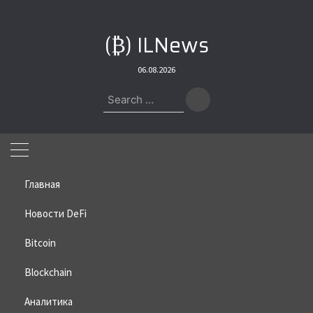
Skip
to
(₿) ILNews
content
06.08.2026
Search
for:
Главная
Новости DeFi
Bitcoin
Home
»
Bitcoin
»
ИИ поддержал прогноз Эрика Трампа по
биткоину
Blockchain
ИИ поддержал прогноз Эрика
Аналитика
Трампа по биткоину