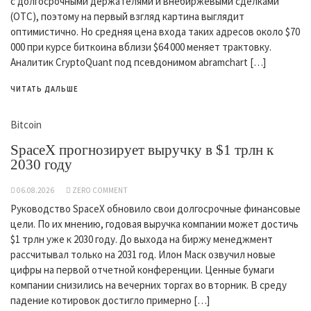
с долгосрочными держателями и внебиржевыми сделками
(OTC), поэтому на первый взгляд картина выглядит
оптимистично. Но средняя цена входа таких адресов около $70
000 при курсе биткоина вблизи $64 000 меняет трактовку.
Аналитик CryptoQuant под псевдонимом abramchart […]
ЧИТАТЬ ДАЛЬШЕ
Bitcoin
SpaceX прогнозирует выручку в $1 трлн к
2030 году
06.08.2026
ZERO COMMENT
Руководство SpaceX обновило свои долгосрочные финансовые
цели. По их мнению, годовая выручка компании может достичь
$1 трлн уже к 2030 году. До выхода на биржу менеджмент
рассчитывал только на 2031 год. Илон Маск озвучил новые
цифры на первой отчетной конференции. Ценные бумаги
компании снизились на вечерних торгах во вторник. В среду
падение котировок достигло примерно […]