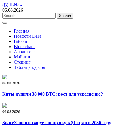
Skip
(₿) ILNews
to
06.08.2026
content
Search
for:
Главная
Новости DeFi
Bitcoin
Blockchain
Аналитика
Майнинг
Стекинг
Таблица курсов
06.08.2026
Киты купили 38 000 BTC: рост или усреднение?
06.08.2026
SpaceX прогнозирует выручку в $1 трлн к 2030 году