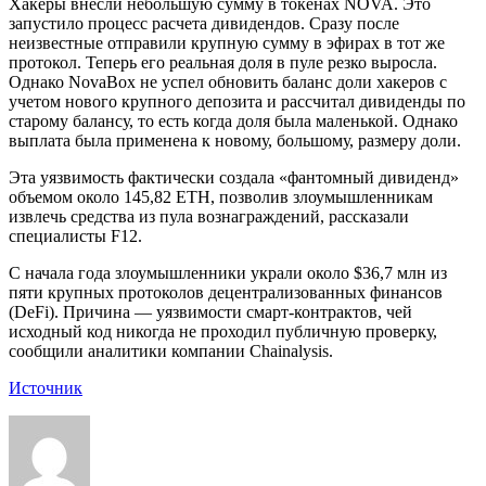
Хакеры внесли небольшую сумму в токенах NOVA. Это
запустило процесс расчета дивидендов. Сразу после
неизвестные отправили крупную сумму в эфирах в тот же
протокол. Теперь его реальная доля в пуле резко выросла.
Однако NovaBox не успел обновить баланс доли хакеров с
учетом нового крупного депозита и рассчитал дивиденды по
старому балансу, то есть когда доля была маленькой. Однако
выплата была применена к новому, большому, размеру доли.
Эта уязвимость фактически создала «фантомный дивиденд»
объемом около 145,82 ETH, позволив злоумышленникам
извлечь средства из пула вознаграждений, рассказали
специалисты F12.
С начала года злоумышленники украли около $36,7 млн из
пяти крупных протоколов децентрализованных финансов
(DeFi). Причина — уязвимости смарт-контрактов, чей
исходный код никогда не проходил публичную проверку,
сообщили аналитики компании Chainalysis.
Источник