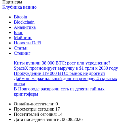
Партнеры
Клубника казино
Bitcoin
Blockchain
Аналитика
Блог
Майнинг
Новости DeFi
Статьи
Стекинг
Киты купили 38 000 BTC: рост или усреднение?
SpaceX прогнозирует выручку в $1 трлн к 2030 году
Пробуждение 119 000 BTC: рынок не дрогнул
Даймон: маржинальный долг на рекорде, 4 скрытых
риска
В Новгороде раскрыли сеть из девяти тайных
криптоферм
Онлайн-посетители:
0
Просмотры сегодня:
17
Посетителей сегодня:
14
Дата последней записи:
06.08.2026