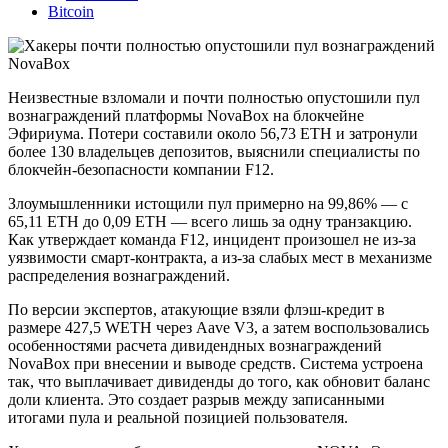
Bitcoin
Неизвестные взломали и почти полностью опустошили пул
вознаграждений платформы NovaBox на блокчейне
Эфириума. Потери составили около 56,73 ETH и затронули
более 130 владельцев депозитов, выяснили специалисты по
блокчейн-безопасности компании F12.
Злоумышленники истощили пул примерно на 99,86% — с
65,11 ETH до 0,09 ETH — всего лишь за одну транзакцию.
Как утверждает команда F12, инцидент произошел не из‑за
уязвимости смарт‑контракта, а из‑за слабых мест в механизме
распределения вознаграждений.
По версии экспертов, атакующие взяли флэш‑кредит в
размере 427,5 WETH через Aave V3, а затем воспользовались
особенностями расчета дивидендных вознаграждений
NovaBox при внесении и выводе средств. Система устроена
так, что выплачивает дивиденды до того, как обновит баланс
доли клиента. Это создает разрыв между записанными
итогами пула и реальной позицией пользователя.