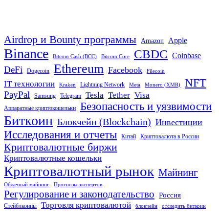
Airdrop и Bounty программы
Apple
Amazon
Binance
CBDC
Coinbase
Bitcoin Cash (BCC)
Bitcoin Core
Ethereum
DeFi
Facebook
Dogecoin
Filecoin
NFT
IT технологии
Lightning Network
Kraken
Meta
Monero (XMR)
PayPal
Tether
Visa
Tesla
Samsung
Telegram
Безопасность и уязвимости
Аппаратные криптокошельки
Биткоин
Блокчейн (Blockchain)
Инвестиции
Исследования и отчеты
Китай
Криптовалюта в России
Криптовалютные биржи
Криптовалютные кошельки
Криптовалютный рынок
Майнинг
Облачный майнинг
Прогнозы экспертов
Регулирование и законодательство
Россия
Торговля криптовалютой
Стейблкоины
блокчейн
отследить биткоин