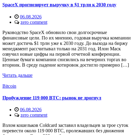
SpaceX прогнозирует выручку в $1 трлн к 2030 году
06.08.2026
zero comment
Руководство SpaceX обновило свои долгосрочные
финансовые цели. По их мнению, годовая выручка компании
может достичь $1 трлн уже к 2030 году. До выхода на биржу
менеджмент рассчитывал только на 2031 год. Илон Маск
озвучил новые цифры на первой отчетной конференции.
Ценные бумаги компании снизились на вечерних торгах во
вторник. В среду падение котировок достигло примерно […]
Читать дальше
Bitcoin
Пробуждение 119 000 BTC: рынок не дрогнул
06.08.2026
zero comment
Взлом кошельков Coldcard заставил владельцев за трое суток
перевести около 119 000 BTC, пролежавших без движения