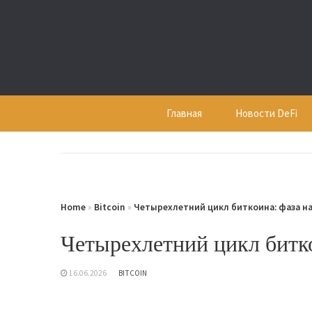
Skip
to
content
Главная
Новости DeFi
Home
»
Bitcoin
»
Четырехлетний цикл биткоина: фаза н
Четырехлетний цикл битко
16.06.2026
BITCOIN