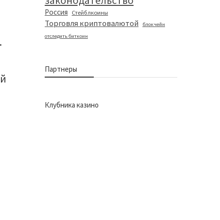
законодательство
Россия
Стейблкоины
Торговля криптовалютой
блокчейн
отследить биткоин
.
Партнеры
ой
Клубника казино