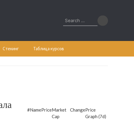
Search
for:
Стекинг
Таблица курсов
ала
#
Name
Price
Market
Change
Price
Cap
Graph (7d)