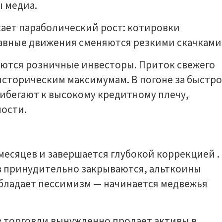
ы медиа.
кает параболический рост: котировки
авные движения сменяются резкими скачками
аются розничные инвесторы. Приток свежего
историческим максимумам. В погоне за быстр
бегают к высокому кредитному плечу,
ости.
 месяцев и завершается глубокой коррекцией .
 принудительно закрываются, альткоины
бладает пессимизм — начинается медвежья
в торговли вынужденно продает активы в