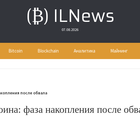
(₿) ILNews
07.08.2026
Bitcoin
Blockchain
Аналитика
Майнинг
акопления после обвала
ина: фаза накопления после обв