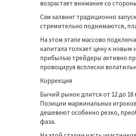
возрастает внимание со сторон
Сам халвинг традиционно запус
стремительно поднимаются, пл
На этом этапе массово подключ
капитала толкает цену к новым 
прибылью трейдеры активно при
провоцируя всплески волатильн
Коррекция
Бычий рынок длится от 12 до 18
Позиции маржинальных игроков
дешевеют особенно резко, прео
фаза.
На этой стадии часть участнико