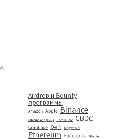
и.
Airdrop и Bounty
программы
Binance
Apple
Amazon
CBDC
Bitcoin Cash (BCC)
Bitcoin Core
DeFi
Coinbase
Dogecoin
Ethereum
Facebook
Filecoin