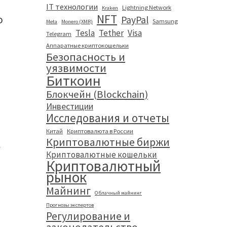
IT технологии
Lightning Network
Kraken
NFT
о
PayPal
Samsung
Meta
Monero (XMR)
Tesla
Tether
Visa
Telegram
Аппаратные криптокошельки
Безопасность и
уязвимости
Биткоин
Блокчейн (Blockchain)
Инвестиции
Исследования и отчеты
Китай
Криптовалюта в России
Криптовалютные биржи
у
Криптовалютные кошельки
Криптовалютный
рынок
Майнинг
Облачный майнинг
Прогнозы экспертов
Регулирование и