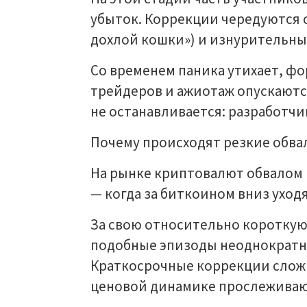
убыток. Коррекции чередуются
дохлой кошки») и изнурительны
Со временем паника утихает, ф
трейдеров и ажиотаж опускаютс
не останавливается: разработч
Почему происходят резкие обва
На рынке криптовалют обвалом 
— когда за биткоином вниз уход
За свою относительно коротку
подобные эпизоды неоднократно
Краткосрочные коррекции сложн
ценовой динамике прослеживаю