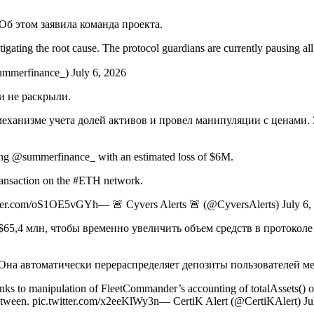
 Об этом заявила команда проекта.
estigating the root cause. The protocol guardians are currently pausing 
mmerfinance_) July 6, 2026
и не раскрыли.
еханизме учета долей активов и провел манипуляции с ценами.
ing @summerfinance_ with an estimated loss of $6M.
ransaction on the #ETH network.
witter.com/oS1OE5vGYh— 🚨 Cyvers Alerts 🚨 (@CyversAlerts) July 6,
$65,4 млн, чтобы временно увеличить объем средств в протокол
 Она автоматически перераспределяет депозиты пользователей 
ks to manipulation of FleetCommander’s accounting of totalAssets() o
between. pic.twitter.com/x2eeKlWy3n— CertiK Alert (@CertiKAlert) Ju