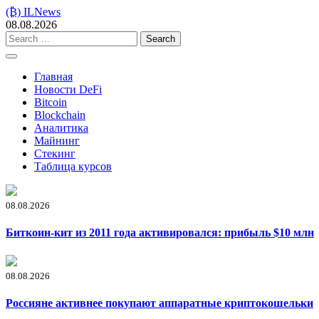
Skip
(₿) ILNews
to
08.08.2026
content
Search
for:
Главная
Новости DeFi
Bitcoin
Blockchain
Аналитика
Майнинг
Стекинг
Таблица курсов
08.08.2026
Биткоин-кит из 2011 года активировался: прибыль $10 млн
08.08.2026
Россияне активнее покупают аппаратные криптокошельки