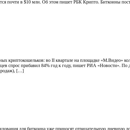
ается почти в $10 млн. Об этом пишет РБК Крипто. Биткоины по
ых криптокошельков: во II квартале на площадке «М.Видео» ко
есяцев спрос прибавил 84% год к году, пишет РИА «Новости». По
родаж), […]
удования для биткоина уже приносят отрицательную дневную до