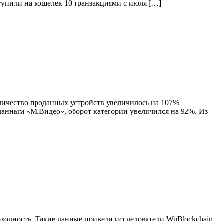
ступили на кошелек 10 транзакциями с июля […]
личество проданных устройств увеличилось на 107%
 данным «М.Видео», оборот категории увеличился на 92%. Из
ходность. Такие данные привели исследователи WuBlockchain