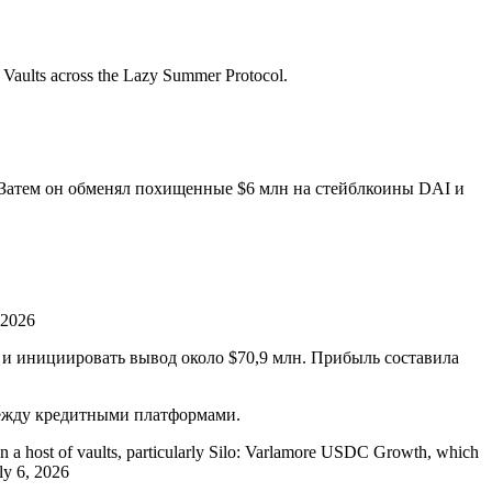
all Vaults across the Lazy Summer Protocol.
 Затем он обменял похищенные $6 млн на стейблкоины DAI и
 2026
е и инициировать вывод около $70,9 млн. Прибыль составила
между кредитными платформами.
n a host of vaults, particularly Silo: Varlamore USDC Growth, which
ly 6, 2026