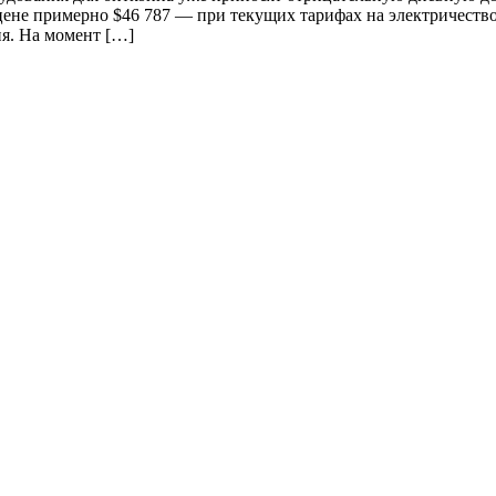
цене примерно $46 787 — при текущих тарифах на электричество
ня. На момент […]