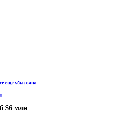
се еще убыточна
лн
б $6 млн