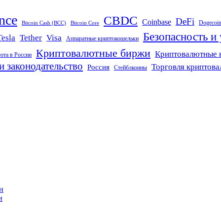
nce
CBDC
DeFi
Coinbase
Dogecoi
Bitcoin Cash (BCC)
Bitcoin Core
Безопасность и
Tether
Visa
Tesla
Аппаратные криптокошельки
Криптовалютные биржи
Криптовалютные 
юта в России
и законодательство
Торговля криптов
Россия
Стейблкоины
н
и