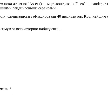
м показателя totalAssets() в смарт-контрактах FleetCommander,
нешними лендинговыми сервисами.
лн. Специалисты зафиксировали 40 инцидентов. Крупнейшим стала
аксимум за всю историю наблюдений.
ечены
*