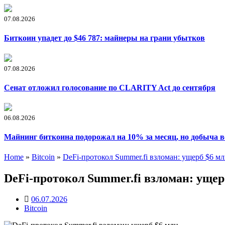
07.08.2026
Биткоин упадет до $46 787: майнеры на грани убытков
07.08.2026
Сенат отложил голосование по CLARITY Act до сентября
06.08.2026
Майнинг биткоина подорожал на 10% за месяц, но добыча в
Home
»
Bitcoin
»
DeFi-протокол Summer.fi взломан: ущерб $6 м
DeFi-протокол Summer.fi взломан: ущер
06.07.2026
Bitcoin