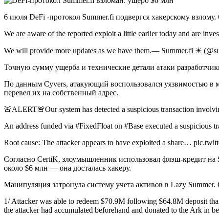
6 июля DeFi -протокол Summer.fi подвергся хакерскому взлому.
We are aware of the reported exploit a little earlier today and are inv
We will provide more updates as we have them.— Summer.fi ☀ (@su
Точную сумму ущерба и технические детали атаки разработчик
По данным Cyvers, атакующий воспользовался уязвимостью в м
перевел их на собственный адрес.
🚨ALERT🚨Our system has detected a suspicious transaction involv
An address funded via #FixedFloat on #Base executed a suspicious t
Root cause: The attacker appears to have exploited a share… pic.t
Согласно CertiK, злоумышленник использовал флэш-кредит на 
около $6 млн — она досталась хакеру.
Манипуляция затронула систему учета активов в Lazy Summer.
1/ Attacker was able to redeem $70.9M following $64.8M deposit than
the attacker had accumulated beforehand and donated to the Ark in 