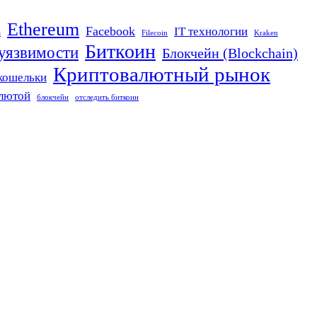
Ethereum
Facebook
IT технологии
n
Filecoin
Kraken
Биткоин
 уязвимости
Блокчейн (Blockchain)
Криптовалютный рынок
кошельки
алютой
блокчейн
отследить биткоин