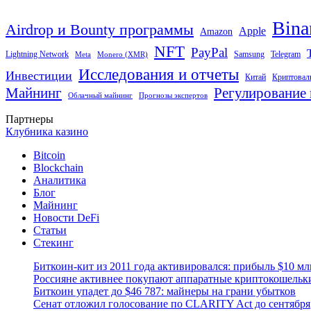
Bina
Airdrop и Bounty программы
Apple
Amazon
NFT
PayPal
Lightning Network
Samsung
Telegram
Meta
Monero (XMR)
Исследования и отчеты
Инвестиции
Китай
Криптовал
Майнинг
Регулирование 
Облачный майнинг
Прогнозы экспертов
Партнеры
Клубника казино
Bitcoin
Blockchain
Аналитика
Блог
Майнинг
Новости DeFi
Статьи
Стекинг
Биткоин-кит из 2011 года активировался: прибыль $10 мл
Россияне активнее покупают аппаратные криптокошельк
Биткоин упадет до $46 787: майнеры на грани убытков
Сенат отложил голосование по CLARITY Act до сентября