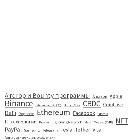
Airdrop и Bounty программы
Apple
Amazon
Binance
CBDC
Coinbase
Bitcoin Cash (BCC)
Bitcoin Core
Ethereum
DeFi
Facebook
Dogecoin
Filecoin
NFT
IT технологии
Lightning Network
Kraken
Meta
Monero (XMR)
PayPal
Tesla
Tether
Visa
Samsung
Telegram
Аппаратные криптокошельки