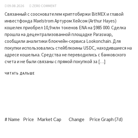
09.08.2026
ZERO COMMENT
Связанный с сооснователем криптобиржи BitMEX и главой
инвестфонда Maelstrom Артуром Хейсом (Arthur Hayes)
кошелек приобрел 10,9 млн токенов ENA на $985 000. Сделка
прошла на децентрализованной площадке Paraswap,
сообщили аналитики блокчейн-сервиса Lookonchain. Для
покупки использовались стейблкоины USDC, находившиеся на
адресе кошелька. Средства не переводились с банковского
счета и не были связаны с прямой покупкой за […]
ЧИТАТЬ ДАЛЬШЕ
#
Name
Price
Market Cap
Change
Price Graph (7d)