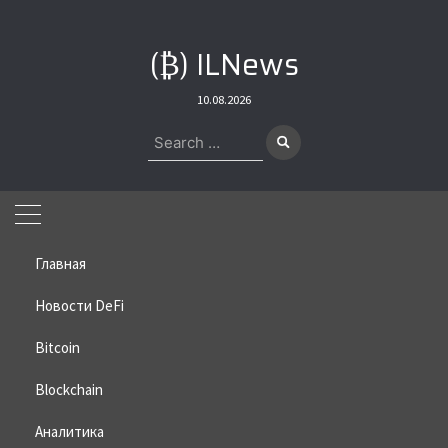
Skip
to
(₿) ILNews
content
10.08.2026
Search
for:
Главная
Новости DeFi
Bitcoin
Home
»
Bitcoin
»
Мемкоин превратил $750 в $270,000 за 2 дня
Blockchain
Мемкоин превратил $750 в
$270,000 за 2 дня
Аналитика