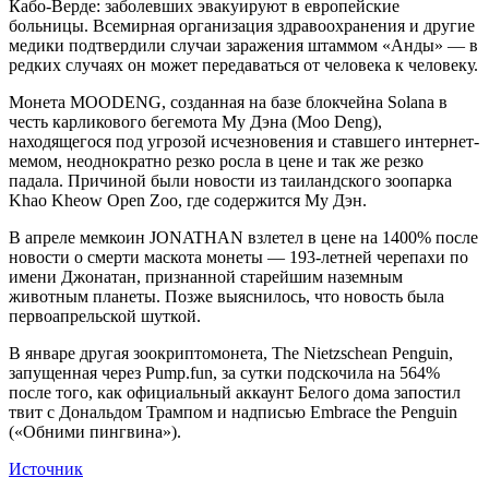
Кабо‑Верде: заболевших эвакуируют в европейские
больницы. Всемирная организация здравоохранения и другие
медики подтвердили случаи заражения штаммом «Анды» — в
редких случаях он может передаваться от человека к человеку.
Монета MOODENG, созданная на базе блокчейна Solana в
честь карликового бегемота Му Дэна (Moo Deng),
находящегося под угрозой исчезновения и ставшего интернет-
мемом, неоднократно резко росла в цене и так же резко
падала. Причиной были новости из таиландского зоопарка
Khao Kheow Open Zoo, где содержится Му Дэн.
В апреле мемкоин JONATHAN взлетел в цене на 1400% после
новости о смерти маскота монеты — 193‑летней черепахи по
имени Джонатан, признанной старейшим наземным
животным планеты. Позже выяснилось, что новость была
первоапрельской шуткой.
В январе другая зоокриптомонета, The Nietzschean Penguin,
запущенная через Pump.fun, за сутки подскочила на 564%
после того, как официальный аккаунт Белого дома запостил
твит с Дональдом Трампом и надписью Embrace the Penguin
(«Обними пингвина»).
Источник