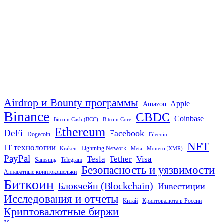
Airdrop и Bounty программы
Apple
Amazon
Binance
CBDC
Coinbase
Bitcoin Cash (BCC)
Bitcoin Core
Ethereum
DeFi
Facebook
Dogecoin
Filecoin
NFT
IT технологии
Lightning Network
Kraken
Meta
Monero (XMR)
PayPal
Tether
Visa
Tesla
Samsung
Telegram
Безопасность и уязвимости
Аппаратные криптокошельки
Биткоин
Блокчейн (Blockchain)
Инвестиции
Исследования и отчеты
Китай
Криптовалюта в России
Криптовалютные биржи