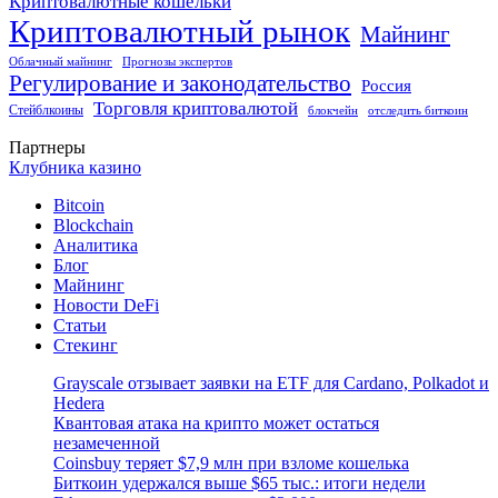
Криптовалютные кошельки
Криптовалютный рынок
Майнинг
Облачный майнинг
Прогнозы экспертов
Регулирование и законодательство
Россия
Торговля криптовалютой
Стейблкоины
блокчейн
отследить биткоин
Партнеры
Клубника казино
Bitcoin
Blockchain
Аналитика
Блог
Майнинг
Новости DeFi
Статьи
Стекинг
Grayscale отзывает заявки на ETF для Cardano, Polkadot и
Hedera
Квантовая атака на крипто может остаться
незамеченной
Coinsbuy теряет $7,9 млн при взломе кошелька
Биткоин удержался выше $65 тыс.: итоги недели