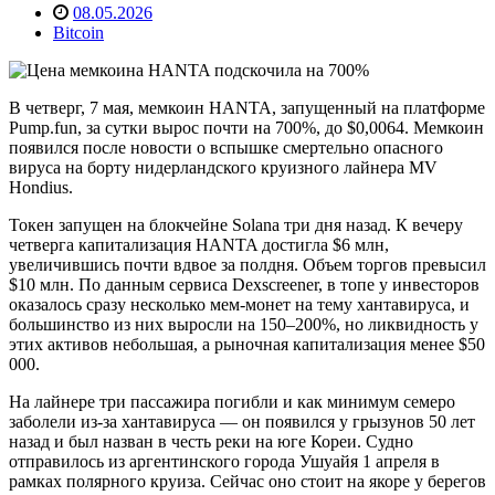
08.05.2026
Bitcoin
В четверг, 7 мая, мемкоин HANTA, запущенный на платформе
Pump.fun, за сутки вырос почти на 700%, до $0,0064. Мемкоин
появился после новости о вспышке смертельно опасного
вируса на борту нидерландского круизного лайнера MV
Hondius.
Токен запущен на блокчейне Solana три дня назад. К вечеру
четверга капитализация HANTA достигла $6 млн,
увеличившись почти вдвое за полдня. Объем торгов превысил
$10 млн. По данным сервиса Dexscreener, в топе у инвесторов
оказалось сразу несколько мем-монет на тему хантавируса, и
большинство из них выросли на 150–200%, но ликвидность у
этих активов небольшая, а рыночная капитализация менее $50
000.
На лайнере три пассажира погибли и как минимум семеро
заболели из-за хантавируса — он появился у грызунов 50 лет
назад и был назван в честь реки на юге Кореи. Судно
отправилось из аргентинского города Ушуайя 1 апреля в
рамках полярного круиза. Сейчас оно стоит на якоре у берегов