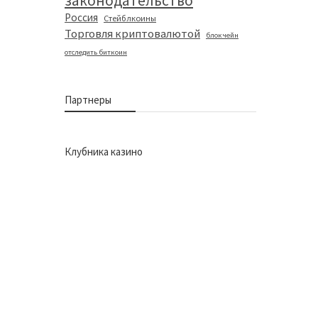
законодательство
Россия
Стейблкоины
Торговля криптовалютой
блокчейн
отследить биткоин
Партнеры
Клубника казино