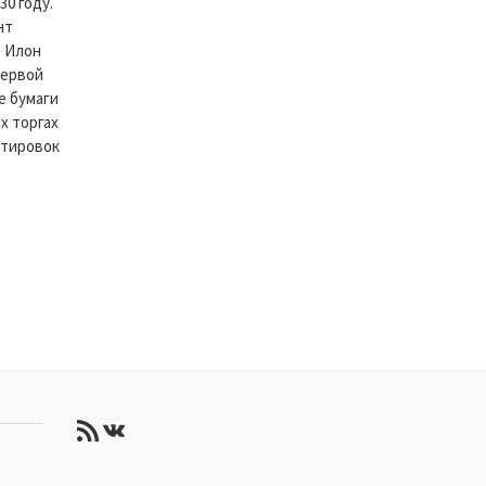
30 году.
нт
. Илон
первой
е бумаги
х торгах
отировок
RSS-лента
ВКонтакте