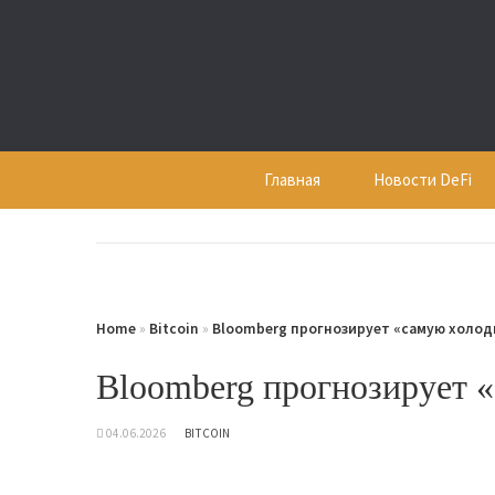
Skip
to
content
Главная
Новости DeFi
Home
»
Bitcoin
»
Bloomberg прогнозирует «самую холод
Bloomberg прогнозирует 
04.06.2026
BITCOIN