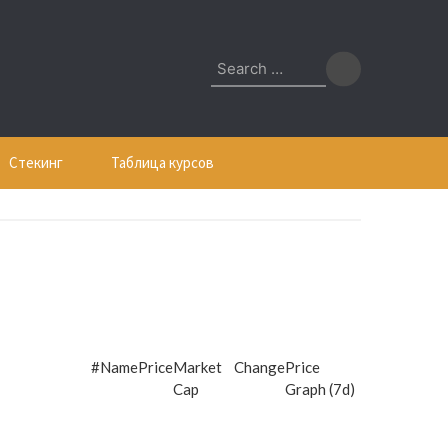
Search
for:
Стекинг
Таблица курсов
#
Name
Price
Market
Change
Price
Cap
Graph (7d)