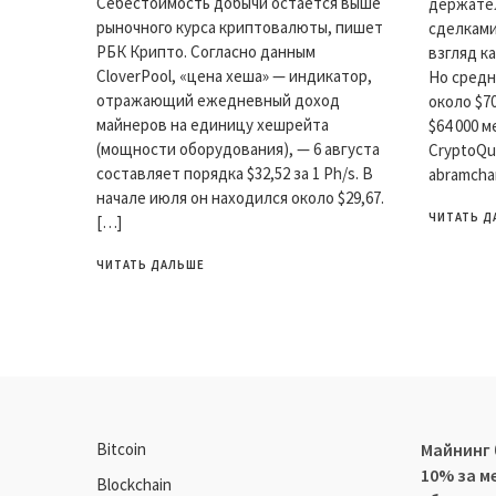
Себестоимость добычи остается выше
держате
рыночного курса криптовалюты, пишет
сделками
РБК Крипто. Согласно данным
взгляд к
CloverPool, «цена хеша» — индикатор,
Но средн
отражающий ежедневный доход
около $7
майнеров на единицу хешрейта
$64 000 
(мощности оборудования), — 6 августа
CryptoQu
составляет порядка $32,52 за 1 Ph/s. В
abramcha
начале июля он находился около $29,67.
ЧИТАТЬ Д
[…]
ЧИТАТЬ ДАЛЬШЕ
Bitcoin
Майнинг
10% за м
Blockchain