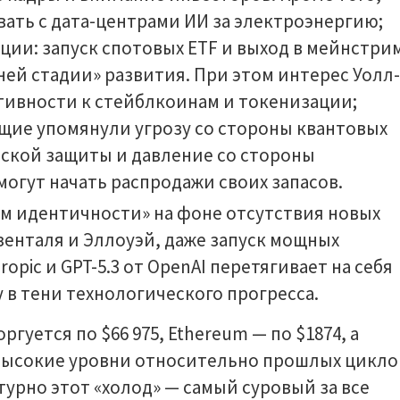
ть с дата-центрами ИИ за электроэнергию;
ии: запуск спотовых ETF и выход в мейнстри
ей стадии» развития. При этом интерес Уолл-
тивности к стейблкоинам и токенизации;
щие упомянули угрозу со стороны квантовых
ской защиты и давление со стороны
огут начать распродажи своих запасов.
ом идентичности» на фоне отсутствия новых
зенталя и Эллоуэй, даже запуск мощных
ropic и GPT-5.3 от OpenAI перетягивает на себя
 в тени технологического прогресса.
гуется по $66 975, Ethereum — по $1874, а
а высокие уровни относительно прошлых цикло
турно этот «холод» — самый суровый за все