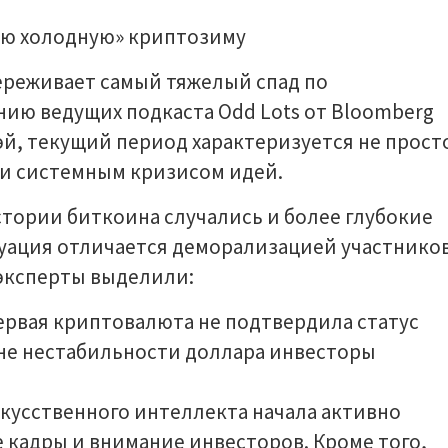
ереживает самый тяжелый спад по
нию ведущих подкаста Odd Lots от Bloomberg
эй, текущий период характеризуется не прост
 и системным кризисом идей.
стории биткоина случались и более глубокие
уация отличается деморализацией участнико
эксперты выделили:
ервая криптовалюта не подтвердила статус
не нестабильности доллара инвесторы
скусственного интеллекта начала активно
 кадры и внимание инвесторов. Кроме того,