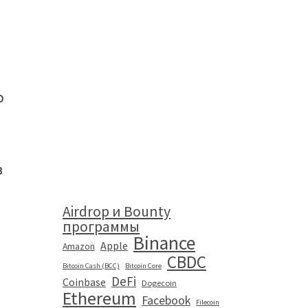
о
в
Airdrop и Bounty
программы
Binance
Apple
Amazon
CBDC
Bitcoin Cash (BCC)
Bitcoin Core
DeFi
Coinbase
Dogecoin
Ethereum
Facebook
Filecoin