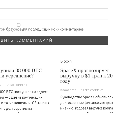
 этом браузере для последующих моих комментариев.
Bitcoin
купили 38 000 BTC:
SpaceX прогнозирует
ли усреднение?
выручку в $1 трлн к 2
году
6
ZERO COMMENT
06.08.2026
ZERO COMMENT
 000 BTC поступило на адреса
Руководство SpaceX обновило 
ия — один из крупнейших
долгосрочные финансовые цели
 в такие кошельки. Обычно их
мнению, годовая выручка комп
т с долгосрочными