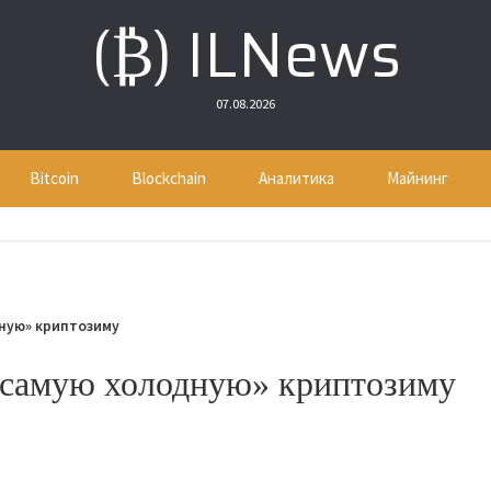
(₿) ILNews
07.08.2026
Bitcoin
Blockchain
Аналитика
Майнинг
ную» криптозиму
«самую холодную» криптозиму