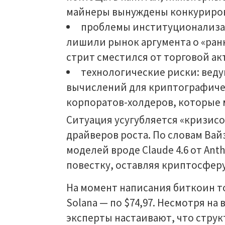
майнеры вынуждены конкурирова
проблемы институционализац
лишили рынок аргумента о «ранн
стрит сместился от торговой ак
технологические риски: веду
вычислений для криптографиче
корпоратов-холдеров, которые м
Ситуация усугубляется «кризис
драйверов роста. По словам Вай
моделей вроде Claude 4.6 от Anth
повестку, оставляя криптосферу
На момент написания биткоин тор
Solana — по $74,97. Несмотря н
эксперты настаивают, что струк