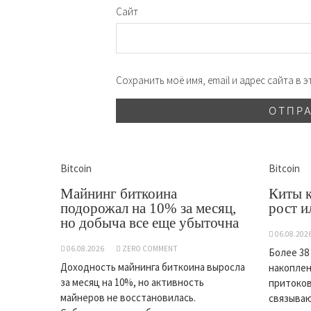
Сайт
Сохранить моё имя, email и адрес сайта в
Bitcoin
Bitcoin
Майнинг биткоина
Киты 
подорожал на 10% за месяц,
рост и
но добыча все еще убыточна
06.08.202
06.08.2026
ZERO COMMENT
Более 38
Доходность майнинга биткоина выросла
накоплен
за месяц на 10%, но активность
притоков
майнеров не восстановилась.
связываю