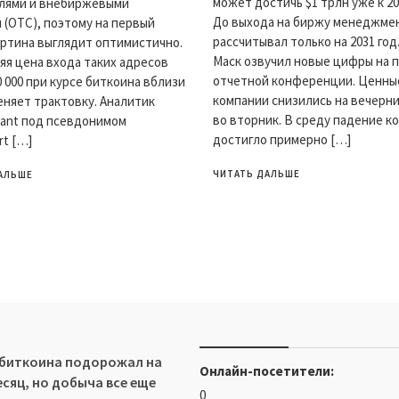
может достичь $1 трлн уже к 20
лями и внебиржевыми
До выхода на биржу менеджме
 (OTC), поэтому на первый
рассчитывал только на 2031 год
артина выглядит оптимистично.
Маск озвучил новые цифры на 
яя цена входа таких адресов
отчетной конференции. Ценны
0 000 при курсе биткоина вблизи
компании снизились на вечерни
меняет трактовку. Аналитик
во вторник. В среду падение к
ant под псевдонимом
достигло примерно […]
rt […]
ЧИТАТЬ ДАЛЬШЕ
АЛЬШЕ
 биткоина подорожал на
Онлайн-посетители:
есяц, но добыча все еще
0