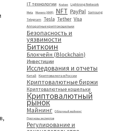
IT технологии
Lightning Network
Kraken
NFT
PayPal
Samsung
Meta
Monero (XMR)
м
Tesla
Tether
Visa
Telegram
Аппаратные криптокошельки
Безопасность и
уязвимости
Биткоин
Блокчейн (Blockchain)
Инвестиции
Исследования и отчеты
Китай
Криптовалюта в России
Криптовалютные биржи
Криптовалютные кошельки
Криптовалютный
рынок
Майнинг
Облачный майнинг
в,
Прогнозы экспертов
Регулирование и