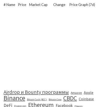
#
Name
Price
Market Cap
Change
Price Graph (7d)
Airdrop и Bounty программы
Apple
Amazon
Binance
CBDC
Coinbase
Bitcoin Cash (BCC)
Bitcoin Core
Ethereum
DeFi
Facebook
Dogecoin
Filecoin