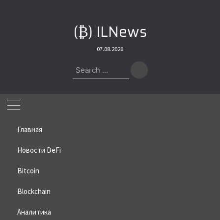
Skip
to
(₿) ILNews
content
07.08.2026
Search
for:
Главная
Новости DeFi
Bitcoin
Home
»
Bitcoin
»
Мошенники подделывают аккаунты Xaman:
пользователи XRP под угрозой
Blockchain
Мошенники подделывают
Аналитика
аккаунты Xaman: пользователи