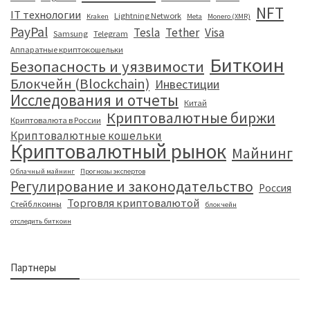
NFT
IT технологии
Lightning Network
Kraken
Meta
Monero (XMR)
PayPal
Tesla
Tether
Visa
Samsung
Telegram
Аппаратные криптокошельки
Биткоин
Безопасность и уязвимости
Блокчейн (Blockchain)
Инвестиции
Исследования и отчеты
Китай
Криптовалютные биржи
Криптовалюта в России
Криптовалютные кошельки
Криптовалютный рынок
Майнинг
Облачный майнинг
Прогнозы экспертов
Регулирование и законодательство
Россия
Торговля криптовалютой
Стейблкоины
блокчейн
отследить биткоин
Партнеры