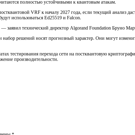
считаются полностью устойчивыми к квантовым атакам.
постквантовой VRF к началу 2027 года, если текущий анализ дас
будут использоваться Ed25519 и Falcon.
 — заявил технический директор Algorand Foundation Бруно Мар
в и набор решений носят прогнозный характер. Они могут измени
татах тестирования перехода сети на постквантовую криптогра
ижение производительности.
ечены
*