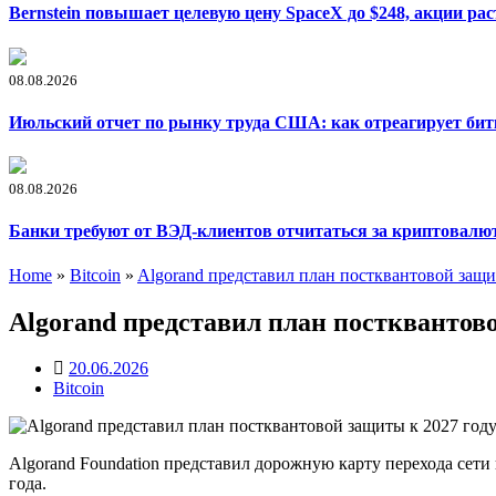
Bernstein повышает целевую цену SpaceX до $248, акции рас
08.08.2026
Июльский отчет по рынку труда США: как отреагирует би
08.08.2026
Банки требуют от ВЭД-клиентов отчитаться за криптовалю
Home
»
Bitcoin
»
Algorand представил план постквантовой защи
Algorand представил план постквантово
20.06.2026
Bitcoin
Algorand Foundation представил дорожную карту перехода сети
года.