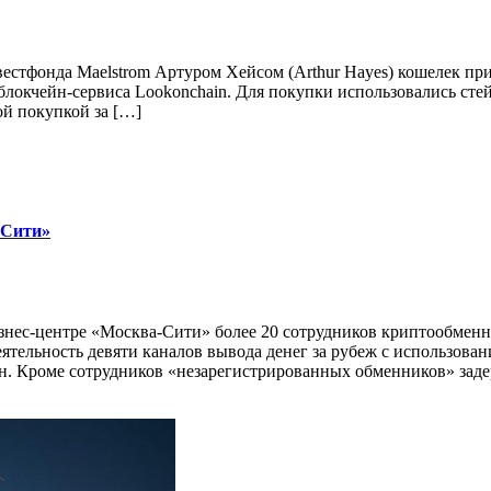
стфонда Maelstrom Артуром Хейсом (Arthur Hayes) кошелек при
локчейн-сервиса Lookonchain. Для покупки использовались сте
ой покупкой за […]
-Сити»
изнес‑центре «Москва‑Сити» более 20 сотрудников криптообме
еятельность девяти каналов вывода денег за рубеж с использов
ян. Кроме сотрудников «незарегистрированных обменников» за