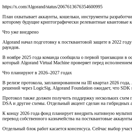
https://x.com/Algorand/status/2067613676354600995
План охватывает аккаунты, кошельки, инструменты разработчик
которому будущие криптографически релевантные квантовые к
Что уже внедрено
Algorand начал подготовку к постквантовой защите в 2022 году
раундов.
В ноябре 2025 года команда сообщила о первой транзакции в 
который Algorand Virtual Machine проверяет перед исполнением
Что планируют в 2026–2027 годах
В релизе протокола, запланированном на III квартал 2026 год
решений через LogicSig. Algorand Foundation ожидает, что SDK
Протокол также должен получить поддержку нескольких схем по
DSA и другие схемы. Отдельный акцент сделан на гибридных ак
К концу 2026 года фонд планирует внедрить нативную мультипо
перевод собственного казначейства на постквантовые аккаунты.
Отдельный блок работ касается консенсуса. Сейчас выбор учас