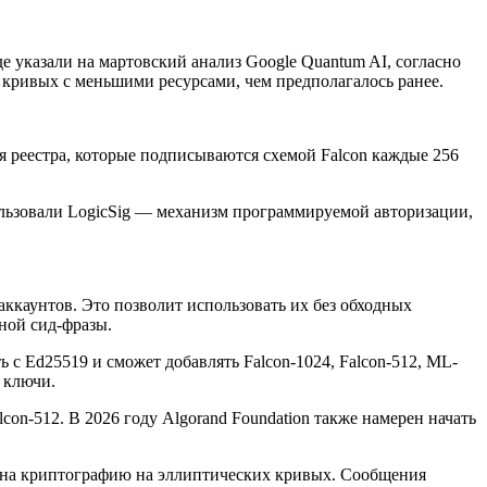
 указали на мартовский анализ Google Quantum AI, согласно
кривых с меньшими ресурсами, чем предполагалось ранее.
ия реестра, которые подписываются схемой Falcon каждые 256
пользовали LogicSig — механизм программируемой авторизации,
аккаунтов. Это позволит использовать их без обходных
вной сид-фразы.
с Ed25519 и сможет добавлять Falcon-1024, Falcon-512, ML-
 ключи.
on-512. В 2026 году Algorand Foundation также намерен начать
ся на криптографию на эллиптических кривых. Сообщения