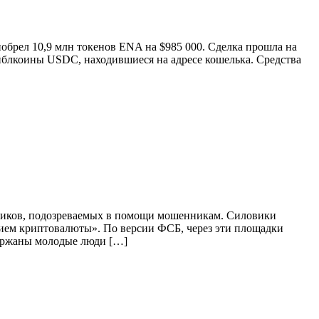
обрел 10,9 млн токенов ENA на $985 000. Сделка прошла на
йблкоины USDC, находившиеся на адресе кошелька. Средства
нников, подозреваемых в помощи мошенникам. Силовики
анием криптовалюты». По версии ФСБ, через эти площадки
держаны молодые люди […]