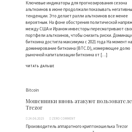
Ключевые индикаторы для прогнозирования сезона
альткоинов в июне продолжали показывать негативн
тенденции. Это делает ралли альткоинов все менее
вероятным. На фоне обострения политической напря
между США и Ираном инвесторы пересматривают сво
портфели альткоинов, чтобы снизить риски. Доминац
биткоина достигла максимума с 2021 года На момент н
доминирование биткоина (BTC.D), измеряющее долю
рыночной капитализации биткоина от […]
ЧИТАТЬ ДАЛЬШЕ
Bitcoin
Мошенники вновь атакуют пользовател
Trezor
24.06.2025
ZERO COMMENT
Производитель аппаратного криптокошелька Trezor