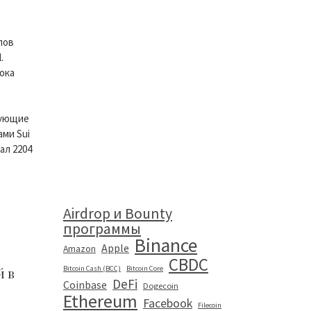
пов
.
ока
вующие
ми Sui
ал 2204
Airdrop и Bounty
программы
Binance
Apple
Amazon
CBDC
Bitcoin Cash (BCC)
Bitcoin Core
й в
DeFi
Coinbase
Dogecoin
Ethereum
Facebook
Filecoin