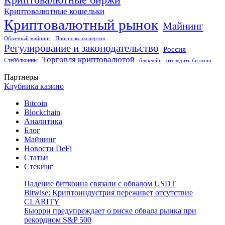
Криптовалютные кошельки
Криптовалютный рынок
Майнинг
Облачный майнинг
Прогнозы экспертов
Регулирование и законодательство
Россия
Торговля криптовалютой
Стейблкоины
блокчейн
отследить биткоин
Партнеры
Клубника казино
Bitcoin
Blockchain
Аналитика
Блог
Майнинг
Новости DeFi
Статьи
Стекинг
Падение биткоина связали с обвалом USDT
Bitwise: Криптоиндустрия переживет отсутствие
CLARITY
Бьюрри предупреждает о риске обвала рынка при
рекордном S&P 500