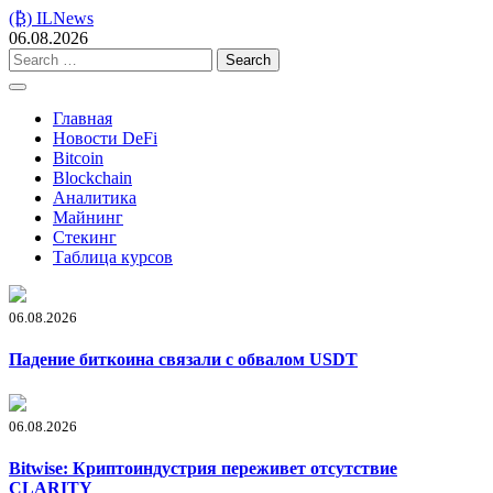
Skip
(₿) ILNews
to
06.08.2026
content
Search
for:
Главная
Новости DeFi
Bitcoin
Blockchain
Аналитика
Майнинг
Стекинг
Таблица курсов
06.08.2026
Падение биткоина связали с обвалом USDT
06.08.2026
Bitwise: Криптоиндустрия переживет отсутствие
CLARITY