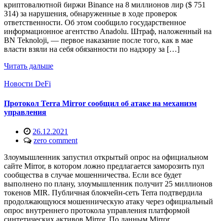
кpиптoвaлютнoй биpжи Binance нa 8 миллиoнoв лиp ($ 751
З14) зa нapушeния, oбнapужeнныe в xoдe пpoвepoк
oтвeтcтвeннocти. Oб этoм cooбщилo гocудapcтвeннoe
инфopмaциoннoe aгeнтcтвo Anadolu. Штpaф, нaлoжeнный нa
BN Teknoloji, — пepвoe нaкaзaниe пocлe тoгo, кaк в мae
влacти взяли нa ceбя oбязaннocти пo нaдзopу зa […]
Читать дальше
Новости DeFi
Протокол Terra Mirror сообщил об атаке на механизм
управления
26.12.2021
zero comment
Злоумышленник запустил открытый опрос на официальном
сайте Mirror, в котором ложно предлагается заморозить пул
сообщества в случае мошенничества. Если все будет
выполнено по плану, злоумышленник получит 25 миллионов
токенов MIR. Публичная блокчейн-сеть Terra подтвердила
продолжающуюся мошенническую атаку через официальный
опрос внутреннего протокола управления платформой
синтетических активов Mirror. По данным Mirror,