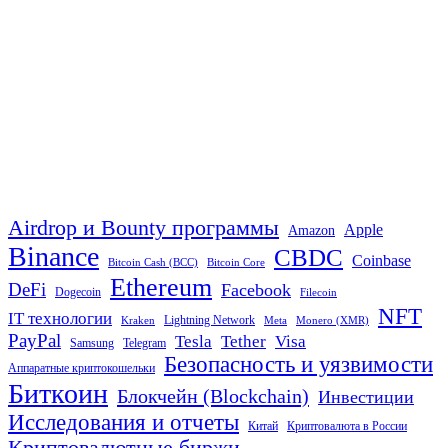
Airdrop и Bounty программы
Apple
Amazon
Binance
CBDC
Coinbase
Bitcoin Cash (BCC)
Bitcoin Core
Ethereum
DeFi
Facebook
Dogecoin
Filecoin
NFT
IT технологии
Lightning Network
Kraken
Meta
Monero (XMR)
PayPal
Tether
Visa
Tesla
Samsung
Telegram
Безопасность и уязвимости
Аппаратные криптокошельки
Биткоин
Блокчейн (Blockchain)
Инвестиции
Исследования и отчеты
Китай
Криптовалюта в России
Криптовалютные биржи