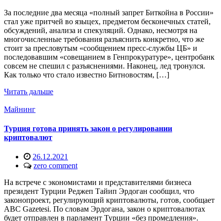
За последние два месяца «полный запрет Биткойна в России»
стал уже притчей во языцех, предметом бесконечных статей,
обсуждений, анализа и спекуляций. Однако, несмотря на
многочисленные требования разъяснить конкретно, что же
стоит за пресловутым «сообщением пресс-службы ЦБ» и
последовавшим «совещанием в Генпрокуратуре», центробанк
совсем не спешил с разъяснениями. Наконец, лед тронулся.
Как только что стало известно Битновостям, […]
Читать дальше
Майнинг
Турция готова принять закон о регулировании
криптовалют
26.12.2021
zero comment
На встрече с экономистами и представителями бизнеса
президент Турции Реджеп Тайип Эрдоган сообщил, что
законопроект, регулирующий криптовалюты, готов, сообщает
ABC Gazetesi. По словам Эрдогана, закон о криптовалютах
будет отправлен в парламент Турции «без промедления».