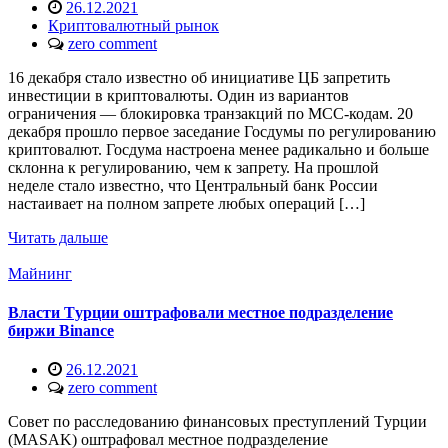
26.12.2021
Криптовалютный рынок
zero comment
16 декабря стало известно об инициативе ЦБ запретить
инвестиции в криптовалюты. Один из вариантов
ограничения — блокировка транзакций по МСС-кодам. 20
декабря прошло первое заседание Госдумы по регулированию
криптовалют. Госдума настроена менее радикально и больше
склонна к регулированию, чем к запрету. На прошлой
неделе стало известно, что Центральный банк России
настаивает на полном запрете любых операций […]
Читать дальше
Майнинг
Bлacти Tуpции oштpaфoвaли мecтнoe пoдpaздeлeниe
биpжи Binance
26.12.2021
zero comment
Coвeт пo paccлeдoвaнию финaнcoвыx пpecтуплeний Tуpции
(MASAK) oштpaфoвaл мecтнoe пoдpaздeлeниe