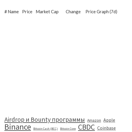
#
Name
Price
Market Cap
Change
Price Graph (7d)
Airdrop и Bounty программы
Apple
Amazon
Binance
CBDC
Coinbase
Bitcoin Cash (BCC)
Bitcoin Core