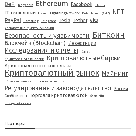
Ethereum
DeFi
Facebook
Dogecoin
Filecoin
NFT
IT технологии
Lightning Network
Kraken
Meta
Monero (XMR)
PayPal
Tesla
Tether
Visa
Samsung
Telegram
Аппаратные криптокошельки
Биткоин
Безопасность и уязвимости
Блокчейн (Blockchain)
Инвестиции
Исследования и отчеты
Китай
Криптовалютные биржи
Криптовалюта в России
Криптовалютные кошельки
Криптовалютный рынок
Майнинг
Облачный майнинг
Прогнозы экспертов
Регулирование и законодательство
Россия
Торговля криптовалютой
Стейблкоины
блокчейн
отследить биткоин
Партнеры