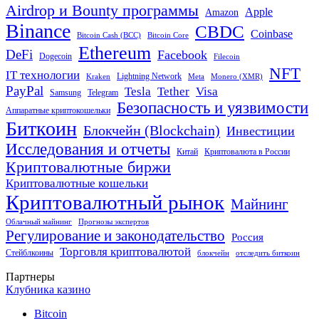
Airdrop и Bounty программы
Apple
Amazon
Binance
CBDC
Coinbase
Bitcoin Cash (BCC)
Bitcoin Core
Ethereum
DeFi
Facebook
Dogecoin
Filecoin
NFT
IT технологии
Lightning Network
Kraken
Meta
Monero (XMR)
PayPal
Tether
Visa
Tesla
Samsung
Telegram
Безопасность и уязвимости
Аппаратные криптокошельки
Биткоин
Блокчейн (Blockchain)
Инвестиции
Исследования и отчеты
Китай
Криптовалюта в России
Криптовалютные биржи
Криптовалютные кошельки
Криптовалютный рынок
Майнинг
Облачный майнинг
Прогнозы экспертов
Регулирование и законодательство
Россия
Торговля криптовалютой
Стейблкоины
блокчейн
отследить биткоин
Партнеры
Клубника казино
Bitcoin