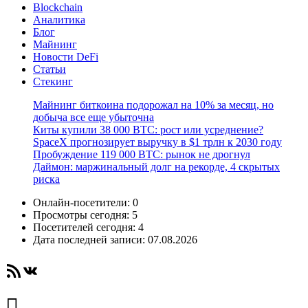
Blockchain
Аналитика
Блог
Майнинг
Новости DeFi
Статьи
Стекинг
Майнинг биткоина подорожал на 10% за месяц, но
добыча все еще убыточна
Киты купили 38 000 BTC: рост или усреднение?
SpaceX прогнозирует выручку в $1 трлн к 2030 году
Пробуждение 119 000 BTC: рынок не дрогнул
Даймон: маржинальный долг на рекорде, 4 скрытых
риска
Онлайн-посетители:
0
Просмотры сегодня:
5
Посетителей сегодня:
4
Дата последней записи:
07.08.2026
RSS-лента
ВКонтакте