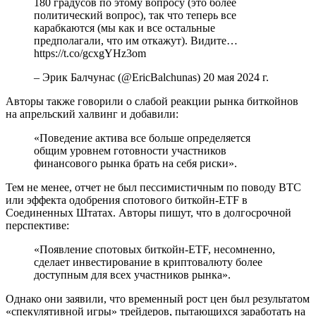
180 градусов по этому вопросу (это более
политический вопрос), так что теперь все
карабкаются (мы как и все остальные
предполагали, что им откажут). Видите…
https://t.co/gcxgYHz3om
– Эрик Балчунас (@EricBalchunas) 20 мая 2024 г.
Авторы также говорили о слабой реакции рынка биткойнов
на апрельский халвинг и добавили:
«Поведение актива все больше определяется
общим уровнем готовности участников
финансового рынка брать на себя риски».
Тем не менее, отчет не был пессимистичным по поводу BTC
или эффекта одобрения спотового биткойн-ETF в
Соединенных Штатах. Авторы пишут, что в долгосрочной
перспективе:
«Появление спотовых биткойн-ETF, несомненно,
сделает инвестирование в криптовалюту более
доступным для всех участников рынка».
Однако они заявили, что временный рост цен был результатом
«спекулятивной игры» трейдеров, пытающихся заработать на