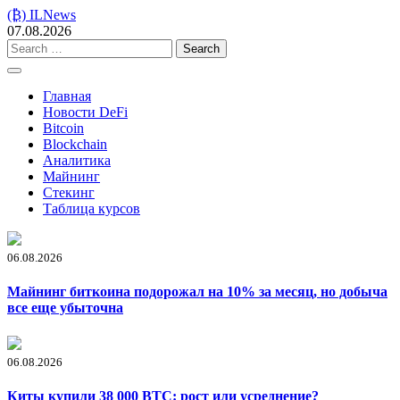
Skip
(₿) ILNews
to
07.08.2026
content
Search
for:
Главная
Новости DeFi
Bitcoin
Blockchain
Аналитика
Майнинг
Стекинг
Таблица курсов
06.08.2026
Майнинг биткоина подорожал на 10% за месяц, но добыча
все еще убыточна
06.08.2026
Киты купили 38 000 BTC: рост или усреднение?