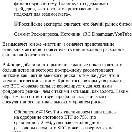
финансовую систему. Главное, что сдерживает
трейдеров, — это то, что криптоактивы не
подходят для взаимозачета».
Саммит Росконгресса. Источник: (RC Dreamteam/YouTube
Взаимозачет (он же «неттинг») означает представление
отдельных активов и обязательств или доходов и расходов в
финансовой отчетности.
В Фонде добавили, что рыночные данные показывают, что
большинство инвесторов по-прежнему рассматривают
Биткойн как «актив высокого риска» в том же духе, что и
«технологические акции». Кроме того, авторы утверждают,
что BTC «гораздо сильнее коррелирует с движениями
фондового рынка», чем с такими активами, как золото. Таким
образом, он соответствует профилю «классического
спекулятивного актива с высоким уровнем риска».
Обновлено: @JSeyff и я увеличиваем наши шансы
на одобрение спотового ETF до 75% (по
сравнению с 25%), услышав сегодня днем ​​
разговоры о том, что SEC может развернуться на