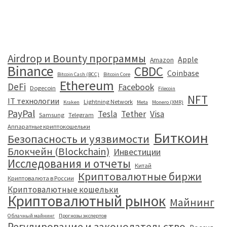
Airdrop и Bounty программы
Apple
Amazon
Binance
CBDC
Coinbase
Bitcoin Cash (BCC)
Bitcoin Core
Ethereum
DeFi
Facebook
Dogecoin
Filecoin
NFT
IT технологии
Lightning Network
Kraken
Meta
Monero (XMR)
PayPal
Tesla
Tether
Visa
Samsung
Telegram
Аппаратные криптокошельки
Биткоин
Безопасность и уязвимости
Блокчейн (Blockchain)
Инвестиции
Исследования и отчеты
Китай
Криптовалютные биржи
Криптовалюта в России
Криптовалютные кошельки
Криптовалютный рынок
Майнинг
Облачный майнинг
Прогнозы экспертов
Регулирование и законодательство