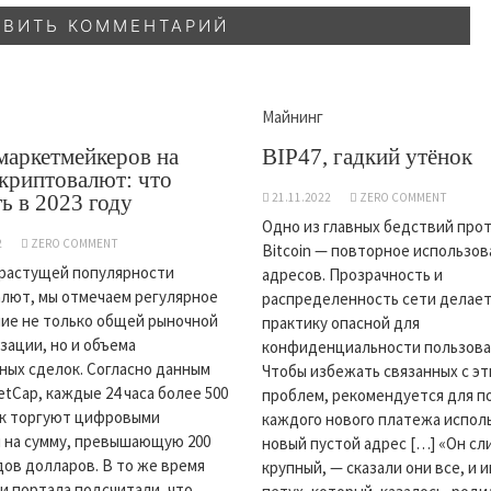
Майнинг
маркетмейкеров на
BIP47, гадкий утёнок
криптовалют: что
ь в 2023 году
21.11.2022
ZERO COMMENT
Одно из главных бедствий про
2
ZERO COMMENT
Bitcoin — повторное использо
 растущей популярности
адресов. Прозрачность и
лют, мы отмечаем регулярное
распределенность сети делает
ие не только общей рыночной
практику опасной для
зации, но и объема
конфиденциальности пользова
ых сделок. Согласно данным
Чтобы избежать связанных с э
etCap, каждые 24 часа более 500
проблем, рекомендуется для п
к торгуют цифровыми
каждого нового платежа испол
 на сумму, превышающую 200
новый пустой адрес […] «Он с
ов долларов. В то же время
крупный, — сказали они все, и 
и портала подсчитали, что