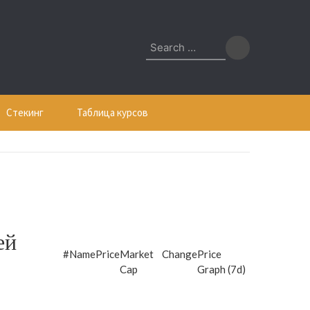
Search
for:
Стекинг
Таблица курсов
ей
#
Name
Price
Market
Change
Price
Cap
Graph (7d)