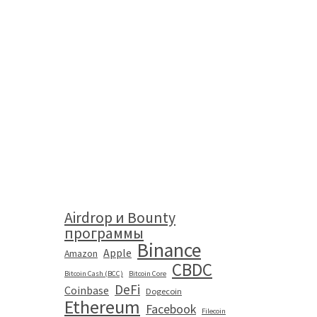
Airdrop и Bounty
программы
Binance
Apple
Amazon
CBDC
Bitcoin Cash (BCC)
Bitcoin Core
DeFi
Coinbase
Dogecoin
Ethereum
Facebook
Filecoin