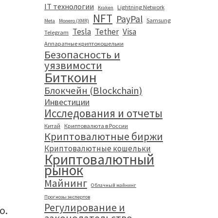
IT технологии
Lightning Network
Kraken
NFT
PayPal
Samsung
Meta
Monero (XMR)
Tesla
Tether
Visa
Telegram
Аппаратные криптокошельки
Безопасность и
и
уязвимости
Биткоин
Блокчейн (Blockchain)
Инвестиции
Исследования и отчеты
Китай
Криптовалюта в России
Криптовалютные биржи
Криптовалютные кошельки
Криптовалютный
рынок
Майнинг
Облачный майнинг
Прогнозы экспертов
Регулирование и
о.