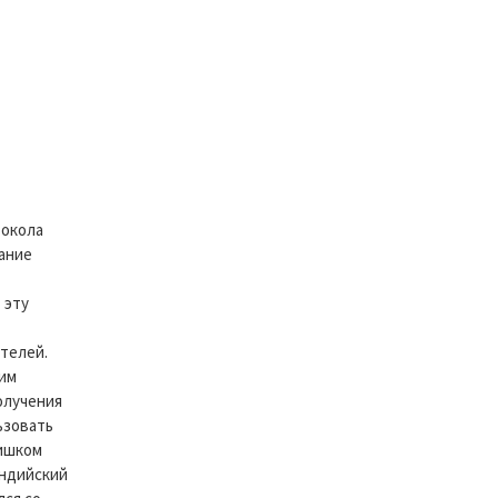
токола
вание
 эту
телей.
тим
олучения
ьзовать
лишком
индийский