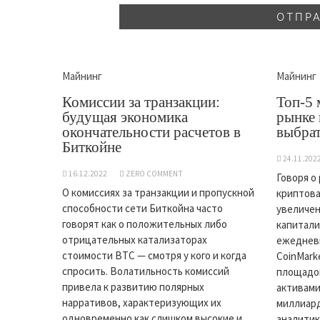
Майнинг
Майнинг
Комиссии за транзакции:
Топ-5 
будущая экономика
рынке 
окончательности расчетов в
выбрат
Биткойне
24.11.202
16.12.2022
ZERO COMMENT
Говоря о
О комиссиях за транзакции и пропускной
криптова
способности сети Биткойна часто
увеличен
говорят как о положительных либо
капитали
отрицательных катализаторах
ежедневн
стоимости BTC — смотря у кого и когда
CoinMark
спросить. Волатильность комиссий
площадо
привела к развитию полярных
активами
нарративов, характеризующих их
миллиард
одновременно как слишком высокие и
аналитик