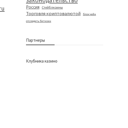
законодательство
Россия
ru
Стейблкоины
Торговля криптовалютой
блокчейн
отследить биткоин
Партнеры
Клубника казино