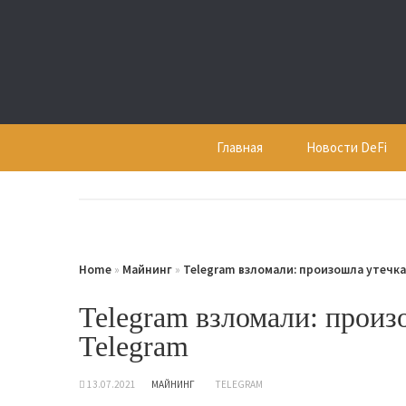
Skip
to
content
Главная
Новости DeFi
Home
»
Майнинг
»
Telegram взломали: произошла утечк
Telegram взломали: произ
Telegram
13.07.2021
МАЙНИНГ
TELEGRAM