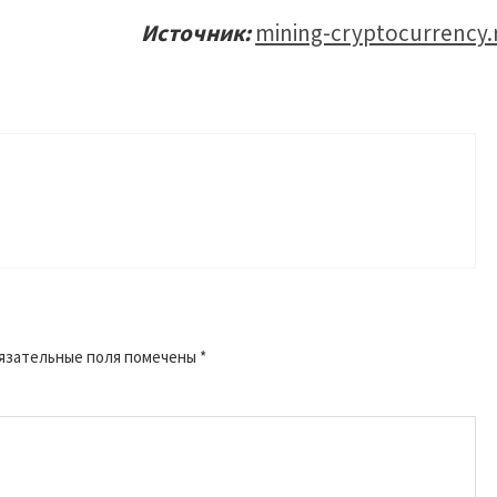
Источник:
mining-cryptocurrency.
язательные поля помечены
*