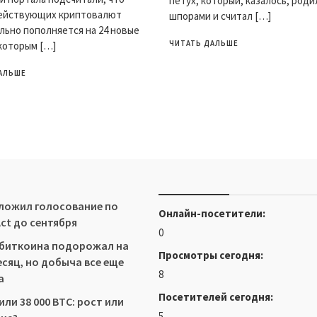
петух, который, казалось, роди
действующих криптовалют
шпорами и считал […]
ьно пополняется на 24 новые
ЧИТАТЬ ДАЛЬШЕ
которым […]
АЛЬШЕ
ложил голосование по
Онлайн-посетители:
Act до сентября
0
 биткоина подорожал на
Просмотры сегодня:
есяц, но добыча все еще
8
а
Посетителей сегодня:
ли 38 000 BTC: рост или
5