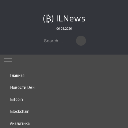
Skip
to
(₿) ILNews
content
06.08.2026
Search
for:
Главная
Новости DeFi
Bitcoin
Home
»
Bitcoin
»
WSJ: Binance помогла иранскому финансисту
обходить санкции
Blockchain
WSJ: Binance помогла
Аналитика
иранскому финансисту обходить