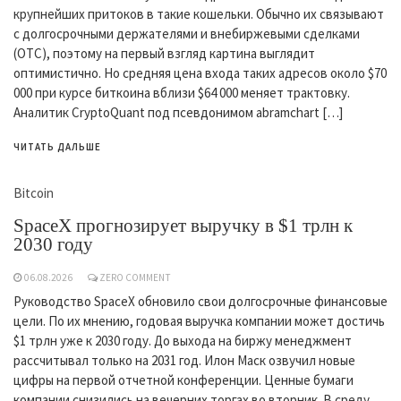
крупнейших притоков в такие кошельки. Обычно их связывают
с долгосрочными держателями и внебиржевыми сделками
(OTC), поэтому на первый взгляд картина выглядит
оптимистично. Но средняя цена входа таких адресов около $70
000 при курсе биткоина вблизи $64 000 меняет трактовку.
Аналитик CryptoQuant под псевдонимом abramchart […]
ЧИТАТЬ ДАЛЬШЕ
Bitcoin
SpaceX прогнозирует выручку в $1 трлн к
2030 году
06.08.2026
ZERO COMMENT
Руководство SpaceX обновило свои долгосрочные финансовые
цели. По их мнению, годовая выручка компании может достичь
$1 трлн уже к 2030 году. До выхода на биржу менеджмент
рассчитывал только на 2031 год. Илон Маск озвучил новые
цифры на первой отчетной конференции. Ценные бумаги
компании снизились на вечерних торгах во вторник. В среду