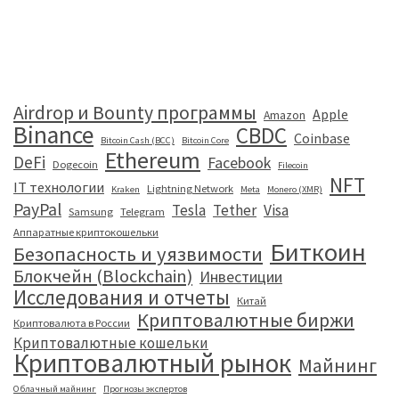
Airdrop и Bounty программы
Apple
Amazon
Binance
CBDC
Coinbase
Bitcoin Cash (BCC)
Bitcoin Core
Ethereum
DeFi
Facebook
Dogecoin
Filecoin
NFT
IT технологии
Lightning Network
Kraken
Meta
Monero (XMR)
PayPal
Tesla
Tether
Visa
Samsung
Telegram
Аппаратные криптокошельки
Биткоин
Безопасность и уязвимости
Блокчейн (Blockchain)
Инвестиции
Исследования и отчеты
Китай
Криптовалютные биржи
Криптовалюта в России
Криптовалютные кошельки
Криптовалютный рынок
Майнинг
Облачный майнинг
Прогнозы экспертов