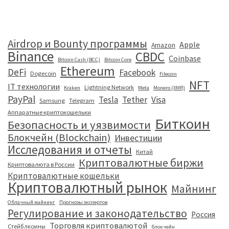
Airdrop и Bounty программы
Apple
Amazon
Binance
CBDC
Coinbase
Bitcoin Cash (BCC)
Bitcoin Core
Ethereum
DeFi
Facebook
Dogecoin
Filecoin
NFT
IT технологии
Lightning Network
Kraken
Meta
Monero (XMR)
PayPal
Tesla
Tether
Visa
Samsung
Telegram
Аппаратные криптокошельки
Биткоин
Безопасность и уязвимости
Блокчейн (Blockchain)
Инвестиции
Исследования и отчеты
Китай
Криптовалютные биржи
Криптовалюта в России
Криптовалютные кошельки
Криптовалютный рынок
Майнинг
Облачный майнинг
Прогнозы экспертов
Регулирование и законодательство
Россия
Торговля криптовалютой
Стейблкоины
блокчейн