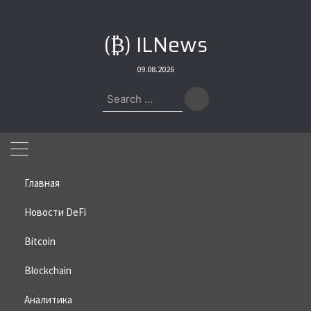
Skip
to
(₿) ILNews
content
09.08.2026
Search
for:
Главная
Новости DeFi
Bitcoin
Home
»
Bitcoin
»
Wintermute: Криптовалюты больше не самые
рискованные активы
Blockchain
Wintermute: Криптовалюты
Аналитика
больше не самые рискованные