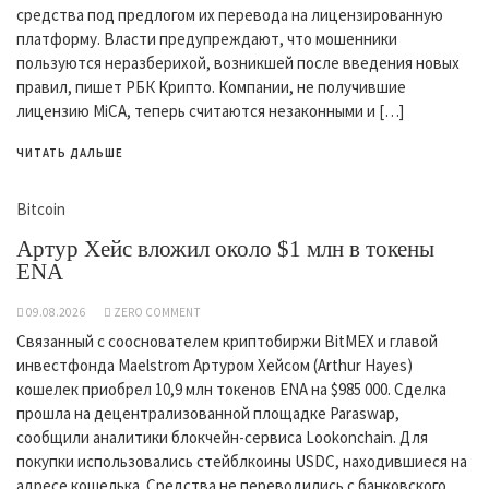
средства под предлогом их перевода на лицензированную
платформу. Власти предупреждают, что мошенники
пользуются неразберихой, возникшей после введения новых
правил, пишет РБК Крипто. Компании, не получившие
лицензию MiCA, теперь считаются незаконными и […]
ЧИТАТЬ ДАЛЬШЕ
Bitcoin
Артур Хейс вложил около $1 млн в токены
ENA
09.08.2026
ZERO COMMENT
Связанный с сооснователем криптобиржи BitMEX и главой
инвестфонда Maelstrom Артуром Хейсом (Arthur Hayes)
кошелек приобрел 10,9 млн токенов ENA на $985 000. Сделка
прошла на децентрализованной площадке Paraswap,
сообщили аналитики блокчейн-сервиса Lookonchain. Для
покупки использовались стейблкоины USDC, находившиеся на
адресе кошелька. Средства не переводились с банковского