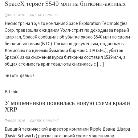
SpaceX теряет $540 млн на биткоин-активах
06.08.2026
ZERO COMMENT
Несмотря на то, что компания Space Exploration Technologies
Corp. превзошла ожидания Уолл-стрит по доходам за первый
квартал, SpaceX сообщила об убытке около $540 млн по своим
биткоин-активам (BTC). Согласно документам, поданным в
Комиссию по ценным бумагам и биржам США (SEC), убыток
SpaceX из-за снижения курса биткоина составил $539 млн, а
общая стоимость криптовалюты снизилась с […]
ЧИТАТЬ ДАЛЬШЕ
Bitcoin
У мошенников появилась новую схема кражи
XRP
06.08.2026
ZERO COMMENT
Бывший технический директор компании Ripple Дэвид Шварц
(David Schwartz) рассказал о новой схеме мошенников,