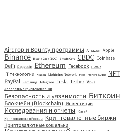
Airdrop и Bounty программы
Apple
Amazon
Binance
CBDC
Coinbase
Bitcoin Cash (BCC)
Bitcoin Core
Ethereum
DeFi
Facebook
Dogecoin
Filecoin
NFT
IT технологии
Lightning Network
Kraken
Meta
Monero (XMR)
PayPal
Tesla
Tether
Visa
Samsung
Telegram
Аппаратные криптокошельки
Биткоин
Безопасность и уязвимости
Блокчейн (Blockchain)
Инвестиции
Исследования и отчеты
Китай
Криптовалютные биржи
Криптовалюта в России
Криптовалютные кошельки