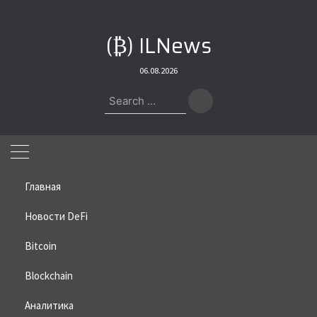
Skip
to
(₿) ILNews
content
06.08.2026
Search
for:
Главная
Новости DeFi
Bitcoin
Home
»
Bitcoin
»
Взломщик Infini закупился Ethereum на $13 млн
Blockchain
Взломщик Infini закупился
Ethereum на $13 млн
Аналитика