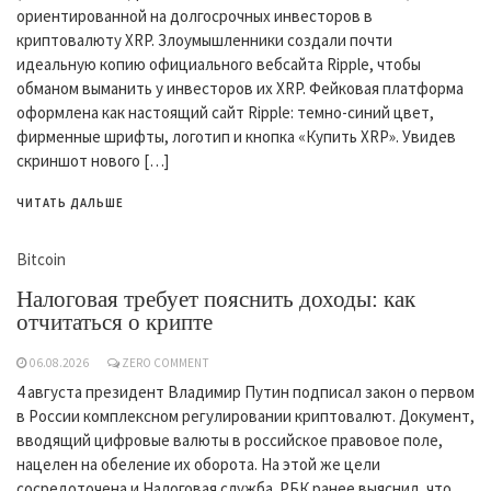
ориентированной на долгосрочных инвесторов в
криптовалюту XRP. Злоумышленники создали почти
идеальную копию официального вебсайта Ripple, чтобы
обманом выманить у инвесторов их XRP. Фейковая платформа
оформлена как настоящий сайт Ripple: темно-синий цвет,
фирменные шрифты, логотип и кнопка «Купить XRP». Увидев
скриншот нового […]
ЧИТАТЬ ДАЛЬШЕ
Bitcoin
Налоговая требует пояснить доходы: как
отчитаться о крипте
06.08.2026
ZERO COMMENT
4 августа президент Владимир Путин подписал закон о первом
в России комплексном регулировании криптовалют. Документ,
вводящий цифровые валюты в российское правовое поле,
нацелен на обеление их оборота. На этой же цели
сосредоточена и Налоговая служба. РБК ранее выяснил, что